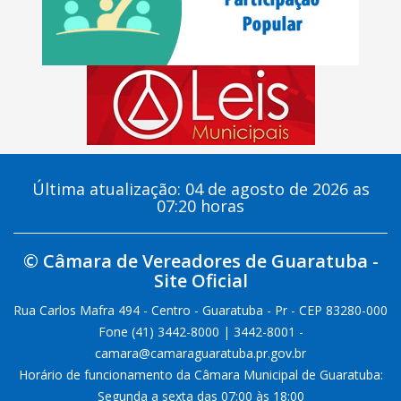
Última atualização: 04 de agosto de 2026 as
07:20 horas
© Câmara de Vereadores de Guaratuba -
Site Oficial
Rua Carlos Mafra 494 - Centro - Guaratuba - Pr - CEP 83280-000
Fone (41) 3442-8000 | 3442-8001 -
camara@camaraguaratuba.pr.gov.br
Horário de funcionamento da Câmara Municipal de Guaratuba:
Segunda a sexta das 07:00 às 18:00