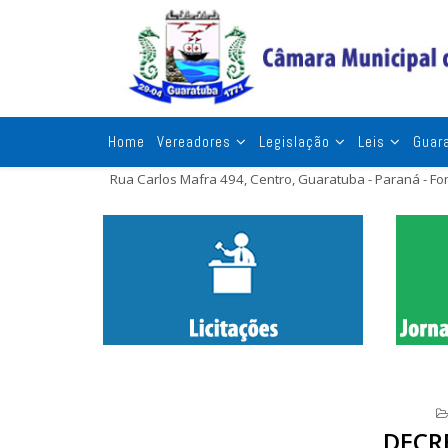
Home
Vereadores
Legislação
Leis
Guar
Rua Carlos Mafra 494, Centro, Guaratuba - Paraná - F
DECR