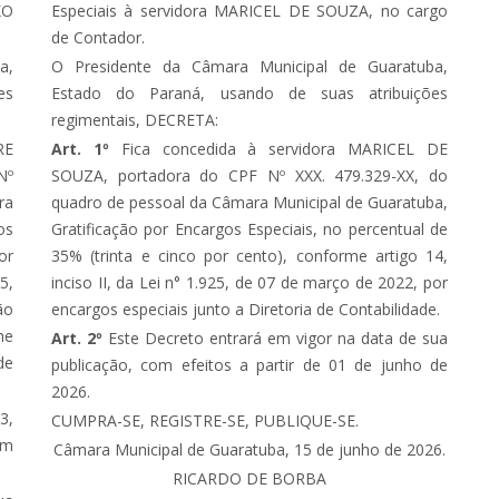
KO
Especiais à servidora MARICEL DE SOUZA, no cargo
de Contador.
a,
O Presidente da Câmara Municipal de Guaratuba,
es
Estado do Paraná, usando de suas atribuições
regimentais, DECRETA:
RE
Art. 1º
Fica concedida à servidora MARICEL DE
Nº
SOUZA, portadora do CPF Nº XXX. 479.329-XX, do
ra
quadro de pessoal da Câmara Municipal de Guaratuba,
os
Gratificação por Encargos Especiais, no percentual de
or
35% (trinta e cinco por cento), conforme artigo 14,
5,
inciso II, da Lei n° 1.925, de 07 de março de 2022, por
ão
encargos especiais junto a Diretoria de Contabilidade.
me
Art. 2º
Este Decreto entrará em vigor na data de sua
de
publicação, com efeitos a partir de 01 de junho de
2026.
3,
CUMPRA-SE, REGISTRE-SE, PUBLIQUE-SE.
em
Câmara Municipal de Guaratuba, 15 de junho de 2026.
RICARDO DE BORBA