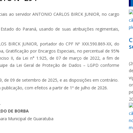
ciais ao servidor ANTONIO CARLOS BIRCK JUNIOR, no cargo
Estado do Paraná, usando de suas atribuições regimentais,
C
OS BIRCK JUNIOR, portador do CPF Nº XXX.590.869-XX, do
s
, Gratificação por Encargos Especiais, no percentual de 95%
N
nciso II, da Lei n° 1.925, de 07 de março de 2022, a fim de
(2
 Equipe da Lei Geral de Proteção de Dados – LGPD conforme
d
vi
, de 09 de setembro de 2025, e as disposições em contrário.
o
publicação, com efeitos a partir de 1º de julho de 2026.
p
2
.
RDO DE BORBA
ara Municipal de Guaratuba