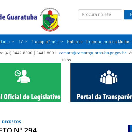
atuba
TV
Transparência
Holerite
Procuradoria da Mulher
one (41) 3442-8000 | 3442-8001 -
camara@camaraguaratuba.pr.gov.br
- A
18 hs
DECRETOS
ETO Nº 294