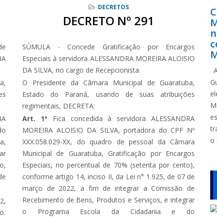
DECRETOS
C
DECRETO Nº 291
M
n
c
de
SÚMULA - Concede Gratificação por Encargos
M
IA
Especiais à servidora ALESSANDRA MOREIRA ALOISIO
DA SILVA, no cargo de Recepcionista.
A
G
a,
O Presidente da Câmara Municipal de Guaratuba,
e
es
Estado do Paraná, usando de suas atribuições
M
regimentais, DECRETA:
e
IA
Art. 1º
Fica concedida à servidora ALESSANDRA
tr
do
MOREIRA ALOISIO DA SILVA, portadora do CPF Nº
o 
a,
XXX.058.029-XX, do quadro de pessoal da Câmara
ar
Municipal de Guaratuba, Gratificação por Encargos
o,
Especiais, no percentual de 70% (setenta por cento),
de
conforme artigo 14, inciso II, da Lei n° 1.925, de 07 de
março de 2022, a fim de integrar a Comissão de
Recebimento de Bens, Produtos e Serviços, e integrar
2,
o Programa Escola da Cidadania e do
o.