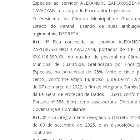
Especiais ao servidor ALEXANDRE ZAPOROSZEN
CAVAZZANI, no cargo de Procurador Legislativo.
O Presidente da Câmara Municipal de Guaratub
Estado do Paraná, usando de suas atribuiçõ
regimentais, DECRETA:
Art. 1º
Fica concedida ao servidor ALEXAND
ZAPOROSZENKO CAVAZZANI, portador do CPF 
XXX.118.399-XX, do quadro de pessoal da Câma
Municipal de Guaratuba, Gratificação por Encarg
Especiais, no percentual de 25% (vinte e cinco p
cento), conforme artigo 14, inciso II, da Lei n° 1.92
de 07 de março de 2022, a fim de integrar a Comiss
da Lei Geral de Proteção de Dados – LGPD, confor
Portaria nº 556, bem como assessorar a Diretoria 
Governança e Compliance.
Art. 2º
Fica integralmente revogado o Decreto nº 28
de 09 de setembro de 2025, e as disposições 
contrário.