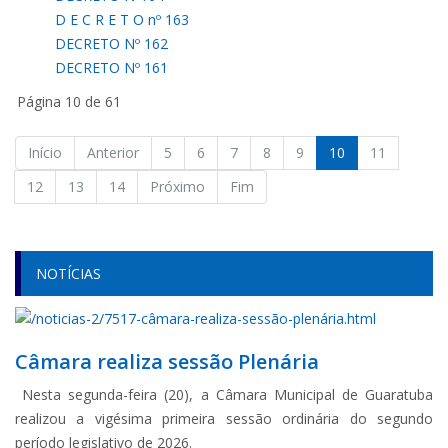
D E C R E T O nº 163
DECRETO Nº 162
DECRETO Nº 161
Página 10 de 61
Início
Anterior
5
6
7
8
9
10
11
12
13
14
Próximo
Fim
NOTÍCIAS
Câmara realiza sessão Plenária
Nesta segunda-feira (20), a Câmara Municipal de Guaratuba
realizou a vigésima primeira sessão ordinária do segundo
período legislativo de 2026.