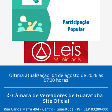
Última atualização: 04 de agosto de 2026 as
07:20 horas
© Câmara de Vereadores de Guaratuba -
Site Oficial
Rua Carlos Mafra 494 - Centro - Guaratuba - Pr - CEP 83280-000