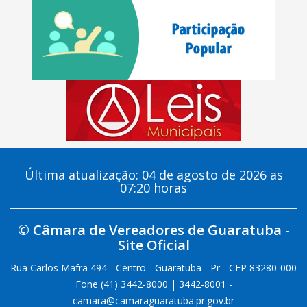
Última atualização: 04 de agosto de 2026 as
07:20 horas
© Câmara de Vereadores de Guaratuba -
Site Oficial
Rua Carlos Mafra 494 - Centro - Guaratuba - Pr - CEP 83280-000
Fone (41) 3442-8000 | 3442-8001 -
camara@camaraguaratuba.pr.gov.br