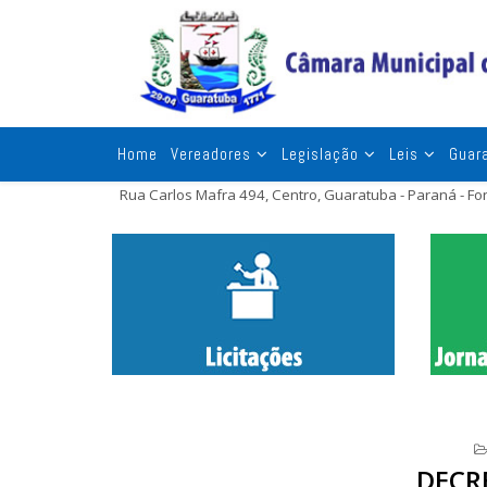
Home
Vereadores
Legislação
Leis
Guar
Rua Carlos Mafra 494, Centro, Guaratuba - Paraná - F
DECR