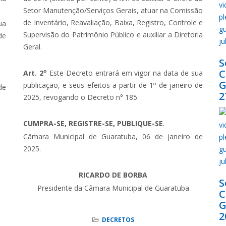
Setor Manutenção/Serviços Gerais, atuar na Comissão
de Inventário, Reavaliação, Baixa, Registro, Controle e
ua
Supervisão do Patrimônio Público e auxiliar a Diretoria
de
Geral.
S
Art. 2°
Este Decreto entrará em vigor na data de sua
G
publicação, e seus efeitos a partir de 1º de janeiro de
de
2
2025, revogando o Decreto n° 185.
CUMPRA-SE, REGISTRE-SE, PUBLIQUE-SE
.
Câmara Municipal de Guaratuba, 06 de janeiro de
2025.
RICARDO DE BORBA
S
Presidente da Câmara Municipal de Guaratuba
G
2
DECRETOS