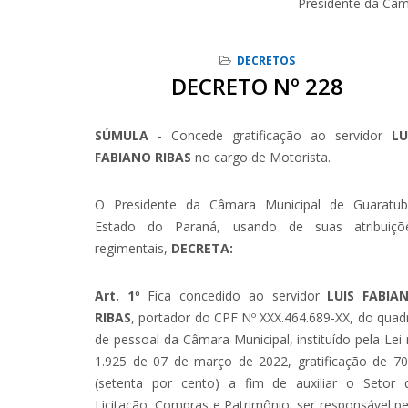
Presidente da Câm
DECRETOS
DECRETO Nº 228
SÚMULA
- Concede gratificação ao servidor
LU
FABIANO RIBAS
no cargo de Motorista.
O Presidente da Câmara Municipal de Guaratub
Estado do Paraná, usando de suas atribuiçõ
regimentais,
DECRETA:
Art. 1º
Fica concedido ao servidor
LUIS FABIA
RIBAS
, portador do CPF Nº XXX.464.689-XX, do quad
de pessoal da Câmara Municipal, instituído pela Lei 
1.925 de 07 de março de 2022, gratificação de 7
(setenta por cento) a fim de auxiliar o Setor 
Licitação, Compras e Patrimônio, ser responsável pe