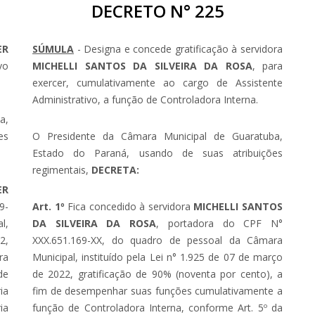
DECRETO N° 225
ER
SÚMULA
- Designa e concede gratificação à servidora
vo
MICHELLI SANTOS DA SILVEIRA DA ROSA
, para
exercer, cumulativamente ao cargo de Assistente
Administrativo, a função de Controladora Interna.
a,
es
O Presidente da Câmara Municipal de Guaratuba,
Estado do Paraná, usando de suas atribuições
regimentais,
DECRETA:
ER
9-
Art. 1º
Fica concedido à servidora
MICHELLI SANTOS
l,
DA SILVEIRA DA ROSA
, portadora do CPF N°
2,
XXX.651.169-XX, do quadro de pessoal da Câmara
ra
Municipal, instituído pela Lei n° 1.925 de 07 de março
de
de 2022, gratificação de 90% (noventa por cento), a
ia
fim de desempenhar suas funções cumulativamente a
ia
função de Controladora Interna, conforme Art. 5º da