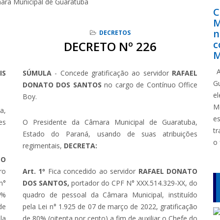
ara Municipal de Guaratuba
C
M
n
DECRETOS
c
DECRETO Nº 226
M
A
IS
SÚMULA
- Concede gratificação ao servidor
RAFAEL
G
DONATO DOS SANTOS
no cargo de Contínuo Office
e
Boy.
M
a,
e
es
O Presidente da Câmara Municipal de Guaratuba,
tr
Estado do Paraná, usando de suas atribuições
o 
regimentais,
DECRETA:
NO
ro
Art. 1º
Fica concedido ao servidor
RAFAEL DONATO
n°
DOS SANTOS,
portador do CPF N° XXX.514.329-XX, do
0%
quadro de pessoal da Câmara Municipal, instituído
de
pela Lei n° 1.925 de 07 de março de 2022, gratificação
la
de 80% (oitenta por cento) a fim de auxiliar o Chefe do