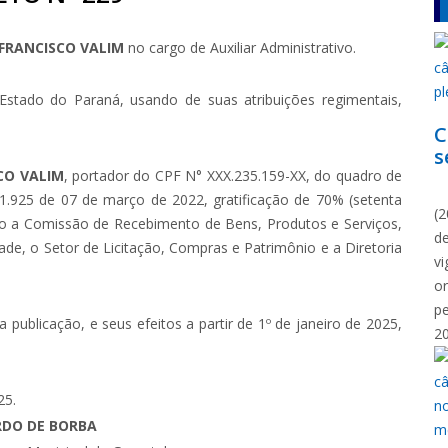
FRANCISCO VALIM
no cargo de Auxiliar Administrativo.
Estado do Paraná, usando de suas atribuições regimentais,
C
s
CO VALIM
, portador do CPF N° XXX.235.159-XX, do quadro de
N
° 1.925 de 07 de março de 2022, gratificação de 70% (setenta
(2
to a Comissão de Recebimento de Bens, Produtos e Serviços,
d
ade, o Setor de Licitação, Compras e Patrimônio e a Diretoria
vi
o
p
 publicação, e seus efeitos a partir de 1º de janeiro de 2025,
2
25.
RDO DE BORBA