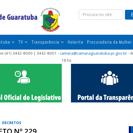
atuba
TV
Transparência
Holerite
Procuradoria da Mulher
one (41) 3442-8000 | 3442-8001 -
camara@camaraguaratuba.pr.gov.br
- A
18 hs
DECRETOS
ETO Nº 229