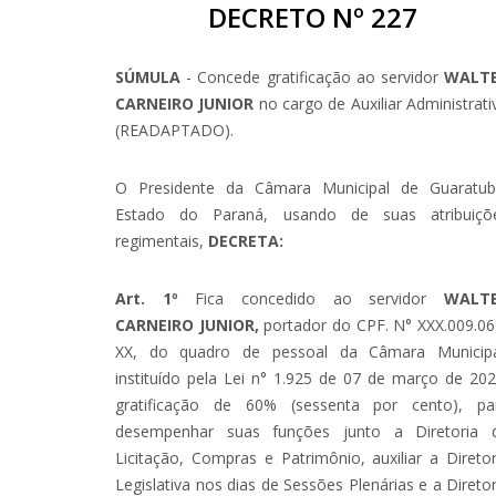
DECRETO Nº 227
SÚMULA
- Concede gratificação ao servidor
WALT
CARNEIRO JUNIOR
no cargo de Auxiliar Administrati
(READAPTADO).
O Presidente da Câmara Municipal de Guaratub
Estado do Paraná, usando de suas atribuiçõ
regimentais,
DECRETA:
Art. 1º
Fica concedido ao servidor
WALT
CARNEIRO JUNIOR,
portador do CPF. N° XXX.009.06
XX, do quadro de pessoal da Câmara Municipa
instituído pela Lei n° 1.925 de 07 de março de 202
gratificação de 60% (sessenta por cento), pa
desempenhar suas funções junto a Diretoria 
Licitação, Compras e Patrimônio, auxiliar a Diretor
Legislativa nos dias de Sessões Plenárias e a Diretor