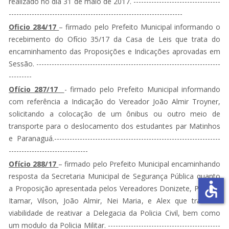
realizado no dia 31 de maio de 2017. ----------------------------------
--------------------------------------------------------------------
Oficio 284/17
– firmado pelo Prefeito Municipal informando o
recebimento do Ofício 35/17 da Casa de Leis que trata do
encaminhamento das Proposições e Indicações aprovadas em
Sessão. ------------------------------------------------------------------------
---------
Ofício 287/17
- firmado pelo Prefeito Municipal informando
com referência a Indicação do Vereador João Almir Troyner,
solicitando a colocação de um ônibus ou outro meio de
transporte para o deslocamento dos estudantes par Matinhos
e Paranaguá.-----------------------------------------------------------------
-------------------------------
Ofício 288/17
– firmado pelo Prefeito Municipal encaminhando
resposta da Secretaria Municipal de Segurança Pública quanto
accessible
a Proposição apresentada pelos Vereadores Donizete, Paulina,
Itamar, Vilson, João Almir, Nei Maria, e Alex que trata da
viabilidade de reativar a Delegacia da Policia Civil, bem como
um modulo da Policia Militar. --------------------------------------------