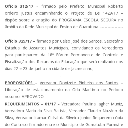
Ofício 312/17
– firmado pelo Prefeito Municipal Roberto
ordeiro Justus encaminhando o Projeto de Lei 1429/17 –
dispõe sobre a criação do PROGRAMA ESCOLA SEGURA no
âmbito da Rede Municipal de Ensino de Guaratuba. ----------------
-----------
Ofício 325/17 –
firmado por Celso José dos Santos, Secretário
Estadual de Assuntos Municipais, convidando os Vereadores
para participarem da 18º Fórum Permanente de Controle e
Fiscalização dos Recursos da Educação que será realizado nos
dias 22 e 23 de junho na cidade de Jacarezinho; --------------------
---------------------------------------.
PROPOSIÇÕES
–
Vereador Donizete Pinheiro dos Santos
–
Liberação de estacionamento na Orla Marítima no Período
noturno. APROVADO ------------------------
REQUERIMENTOS
–
01/17
– Vereadora Paulina Jagher Muniz,
Vereadora Maria da Silva Batista, Vereador Claudio Nazário da
Silva, Vereador Itamar Cidral da Silveira Junior Requerem cópia
do Contrato firmado entre o Município de Guaratuba Paraná e