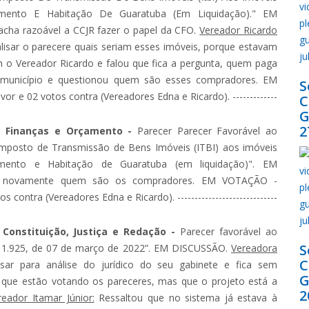
imento E Habitação De Guaratuba (Em Liquidação)." EM
cha razoável a CCJR fazer o papel da CFO.
Vereador Ricardo
sar o parecere quais seriam esses imóveis, porque estavam
o Vereador Ricardo e falou que fica a pergunta, quem paga
município e questionou quem são esses compradores. EM
S
e 02 votos contra (Vereadores Edna e Ricardo). -------------
G
2
de Finanças e Orçamento -
Parecer Parecer Favorável ao
Imposto de Transmissão de Bens Imóveis (ITBI) aos imóveis
imento e Habitação de Guaratuba (em liquidação)". EM
u novamente quem são os compradores. EM VOTAÇÃO -
ntra (Vereadores Edna e Ricardo). -----------------------------
 Constituição, Justiça e Redação -
Parecer favorável ao
S
 nº 1.925, de 07 de março de 2022”. EM DISCUSSÃO.
Vereadora
ar para análise do jurídico do seu gabinete e fica sem
G
que estão votando os pareceres, mas que o projeto está a
2
reador Itamar Júnior:
Ressaltou que no sistema já estava à