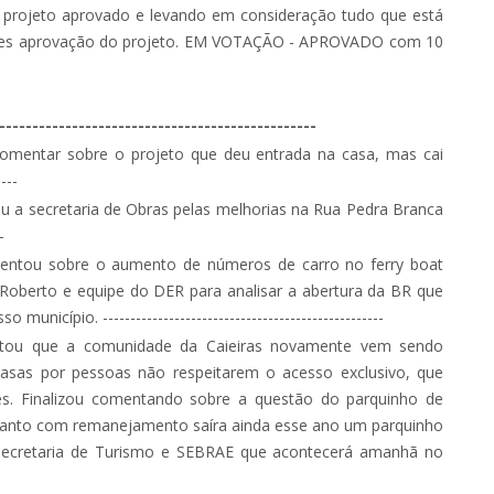
o projeto aprovado e levando em consideração tudo que está
 pares aprovação do projeto. EM VOTAÇÃO - APROVADO com 10
------------------------------------------------
 comentar sobre o projeto que deu entrada na casa, mas cai
---
u a secretaria de Obras pelas melhorias na Rua Pedra Branca
-
ntou sobre o aumento de números de carro no ferry boat
 Roberto e equipe do DER para analisar a abertura da BR que
nicípio. ---------------------------------------------------
ltou que a comunidade da Caieiras novamente vem sendo
asas por pessoas não respeitarem o acesso exclusivo, que
les. Finalizou comentando sobre a questão do parquinho de
tanto com remanejamento saíra ainda esse ano um parquinho
 Secretaria de Turismo e SEBRAE que acontecerá amanhã no