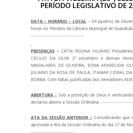
PERÍODO LEGISLATIVO DE 20
DATA – HORÁRIO – LOCAL
– 04 (quatro) de Dezemb
horas no Plenário da Câmara Municipal de Guaratuba, Esta
------------------------------------
PRESENÇAS
–
CÁTIA REGINA SILVANO Presidente
CECILIO DA SILVA 2º secretário e demais Ve
MAGALHÃES DE OLIVEIRA, EDNA APARECIDA OLI
JULIANO DA ROSA DE PAULA, ITAMAR CIDRAL DA 
BORBA. Com faltas justificadas dos Vereadores AD
ABERTURA
–
Sob a proteção de Deus e verificando
declarou aberta a Sessão Ordinária. ----------------------
ATA DA SESSÃO ANTERIOR –
Considerando que nã
aprovada a Ata da Sessão Ordinária do dia 27 de Novembro 
-----------------------------