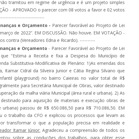
o não tramitou em regime de urgência e é um projeto simples
TAÇÃO - APROVADO o parecer com 08 votos a favor e 02 votos
--------------------------
Finanças e Orçamento -
Parecer favorável ao Projeto de Lei
7 de março de 2022”. EM DISCUSSÃO. Não houve. EM VOTAÇÃO -
contra (Vereadores Edna e Ricardo). ----------
Finanças e Orçamento
- Parecer Favorável ao Projeto de Lei
 que "Estima a Receita e fixa a Despesa do Município de
enda Substitutiva-Modificativa de Plenário: 1)As emendas dos
, Itamar Cidral da Silveira Junior e Cátia Regina Silvano que
fantil (playground) no bairro Caieiras no valor total de R$
egralmente para Secretária Municipal de Obras, valor destinado
peração da malha viária Municipal (área rural e urbana). 2) As
 destinado para aquisição de materiais e execução obras de
l e urbana) passou de R$ 650.086,50 para R$ 710.086,50. EM
ou o trabalho da CFO e explicou os processos que levam as
or transformar o que a população precisa em realidade e
eador Itamar Júnior:
Agradeceu a compreensão de todos os
ntou sobre as conduções dos trabalhos, para obter esse