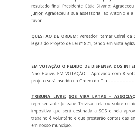
resultado final.
Presidente Cátia Silvano:
Agradeceu 
Júnior:
Agradeceu a sua assessoria, ao Antonio e 
favor. ------------------------------------------------------
QUESTÃO DE ORDEM:
Vereador Itamar Cidral da S
legais do Projeto de Lei nº 821, tendo em vista agiliza
--------------------------------------
EM VOTAÇÃO O PEDIDO DE DISPENSA DOS INTERS
Não Houve. EM VOTAÇÃO – Aprovado com 8 votos a
projeto será inserido na Ordem do Dia. -----------------------
TRIBUNA LIVRE:
SOS VIRA LATAS – ASSOCI
representante Joseane Trevisan relatou sobre o in
impositiva que será destinada a SOS e pela apro
trabalho é voluntário e que prestarão contas das e
em nosso município. -------------------------------------------