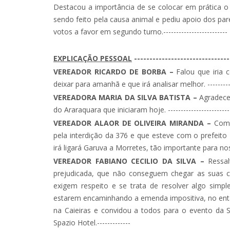
Destacou a importância de se colocar em prática 
sendo feito pela causa animal e pediu apoio dos
votos a favor em segundo turno.-------------------------
EXPLICAÇÃO PESSOAL
-------------------------------
VEREADOR RICARDO DE BORBA –
Falou que iria
deixar para amanhã e que irá analisar melhor. ---------
VEREADORA MARIA DA SILVA BATISTA –
Agradece
do Araraquara que iniciaram hoje. ------------------------
VEREADOR ALAOR DE OLIVEIRA MIRANDA –
Come
pela interdição da 376 e que esteve com o prefeito
irá ligará Garuva a Morretes, tão importante para nosso mu
VEREADOR FABIANO CECILIO DA SILVA –
Ressa
prejudicada, que não conseguem chegar as suas c
exigem respeito e se trata de resolver algo simp
estarem encaminhando a emenda impositiva, no en
na Caieiras e convidou a todos para o evento da
Spazio Hotel.-------------