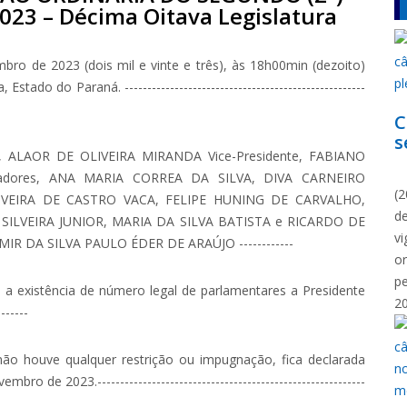
23 – Décima Oitava Legislatura
ro de 2023 (dois mil e vinte e três), às 18h00min (dezoito)
do do Paraná. -----------------------------------------------------
C
s
, ALAOR DE OLIVEIRA MIRANDA Vice-Presidente, FABIANO
N
readores, ANA MARIA CORREA DA SILVA, DIVA CARNEIRO
(2
VEIRA DE CASTRO VACA, FELIPE HUNING DE CARVALHO,
d
SILVEIRA JUNIOR, MARIA DA SILVA BATISTA e RICARDO DE
vi
EMIR DA SILVA PAULO ÉDER DE ARAÚJO ------------
o
p
 a existência de número legal de parlamentares a Presidente
2
------
o houve qualquer restrição ou impugnação, fica declarada
de 2023.-----------------------------------------------------------