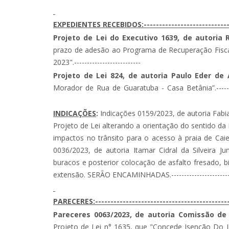
EXPEDIENTES RECEBIDOS:-------------------------------
Projeto de Lei do Executivo 1639, de autoria
prazo de adesão ao Programa de Recuperação Fiscal
2023".--------------------------
Projeto de Lei 824, de autoria Paulo Eder de
Morador de Rua de Guaratu
INDICAÇÕES
:
Indicações 0159/2023, de autoria Fabian
Projeto de Lei alterando a orientação do sentido d
impactos no trânsito para o acesso à praia de Caie
0036/2023, de autoria Itamar Cidral da Silveira J
buracos e posterior colocação de asfalto fresado, b
extensão. SERÃO ENCAMINHADAS.-------------------------------
PARECERES:---------------------------------------------
Pareceres 0063/2023, de autoria Comissão de
Projeto de Lei n° 1635, que "Concede Isenção Do 