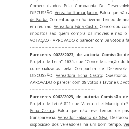
Comercializados Pela Companhia De Desenvolv
DISCUSSÃO.
Vereador Itamar Júnior:
Falou que não a
de Borba:
Comentou que não tiveram tempo de anali
em reunião.
Vereadora Edna Castro:
Concordou com 
impostos são quem compra os imóveis e não o 
VOTAÇÃO - APROVADO o parecer com 08 votos a favor 
--------------------------------------------
Pareceres 0028/2023, de autoria Comissão 
Projeto de Lei n° 1635, que "Concede isenção do 
comercializados pela Companhia de Desenvolv
DISCUSSÃO.
Vereadora Edna Castro
: Questiono
APROVADO o parecer com 08 votos a favor e 02 votos co
---------------------------------------------
Pareceres 0062/2023, de autoria Comissão de
Projeto de Lei nº 821 que “Altera a Lei Municipal
Edna Castro
: Falou que não teve tempo de pass
transparência.
Vereador Fabiano da Silva:
Destacou 
disposição dos vereadores há um bom tempo.
Ve