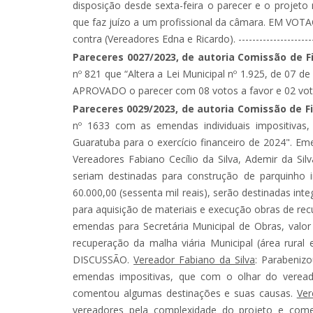
disposição desde sexta-feira o parecer e o projet
que faz juízo a um profissional da câmara. EM VO
contra (Vereadores Edna e Ricardo). ------------------------
Pareceres 0027/2023, de autoria Comissão de 
nº 821 que “Altera a Lei Municipal nº 1.925, de 0
APROVADO o parecer com 08 votos a favor e 02 votos 
Pareceres 0029/2023, de autoria Comissão de 
nº 1633 com as emendas individuais impositivas,
Guaratuba para o exercício financeiro de 2024". Em
Vereadores Fabiano Cecílio da Silva, Ademir da Silva
seriam destinadas para construção de parquinho in
60.000,00 (sessenta mil reais), serão destinadas int
para aquisição de materiais e execução obras de recu
emendas para Secretária Municipal de Obras, valor
recuperação da malha viária Municipal (área rura
DISCUSSÃO.
Vereador Fabiano da Silva
: Parabeniz
emendas impositivas, que com o olhar do veread
comentou algumas destinações e suas causas.
Ver
vereadores pela complexidade do projeto e come