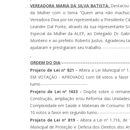
VEREADORA MARIA DA SILVA BATISTA:
Destacou 
da Mulher com o tema “Quem ama não machuca” 
Vereadora Diva por ter representado a Presidente 
Leandre Dal Ponte, através da sua representante Sra
Especial da Mulher da ALEP, ao Delegado Dr. Gabri
Monteiro e ao prefeito Roberto Justus. Agradeceu 
ajudaram e prestigiaram seu trabalho. -------------------
ORDEM DO DIA
:---------------------------------------
Projeto de Lei nº 821 -
Altera a Lei Municipal nº
EM VOTAÇÃO - APROVADO com 08 votos a favor e 0
turno.--------------------------------
Projeto de Lei nº 1633 -
Dispõe sobre o remanej
Construção, ampliação e/ou Reforma das Unidades
Complexidade em Saúde e Materiais de Consumo
10 votos a favor em segundo turno.------------------------
Projeto de Lei nº 819
– Altera a Lei nº 1.716, de
Municipal de Proteção e Defesa dos Direitos dos