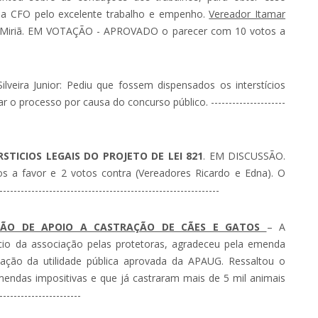
a CFO pelo excelente trabalho e empenho.
Vereador Itamar
a Miriã. EM VOTAÇÃO - APROVADO o parecer com 10 votos a
ilveira Junior: Pediu que fossem dispensados os interstícios
r o processo por causa do concurso público. ---------------------
TICIOS LEGAIS DO PROJETO DE LEI 821
. EM DISCUSSÃO.
 favor e 2 votos contra (Vereadores Ricardo e Edna). O
--------------------------------------------------------
AÇÃO DE APOIO A CASTRAÇÃO DE CÃES E GATOS
– A
icio da associação pelas protetoras, agradeceu pela emenda
vação da utilidade pública aprovada da APAUG. Ressaltou o
mendas impositivas e que já castraram mais de 5 mil animais
---------------------