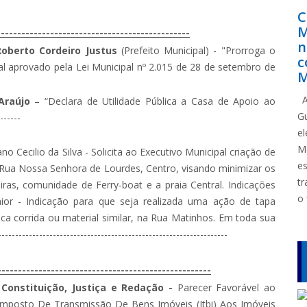
C
M
-------------------------------------------
n
 Roberto Cordeiro Justus
(Prefeito Municipal) - "Prorroga o
c
 aprovado pela Lei Municipal nº 2.015 de 28 de setembro de
M
A
 Araújo
– “Declara de Utilidade Pública a Casa de Apoio ao
G
ba - Casa Betânia”.-----------
e
M
o Cecilio da Silva - Solicita ao Executivo Municipal criação de
e
a Rua Nossa Senhora de Lourdes, Centro, visando minimizar os
tr
iras, comunidade de Ferry-boat e a praia Central. Indicações
o 
unior - Indicação para que seja realizada uma ação de tapa
ica corrida ou material similar, na Rua Matinhos. Em toda sua
----------------------------------------------------------
--------------------------------------------------
 Constituição, Justiça e Redação -
Parecer Favorável ao
Imposto De Transmissão De Bens Imóveis (Itbi) Aos Imóveis