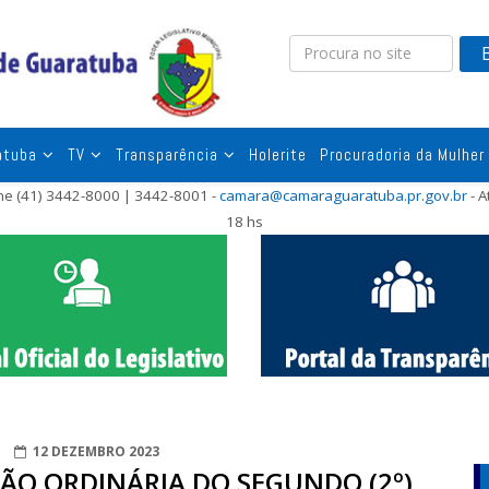
atuba
TV
Transparência
Holerite
Procuradoria da Mulher
one (41) 3442-8000 | 3442-8001 -
camara@camaraguaratuba.pr.gov.br
- A
18 hs
12 DEZEMBRO 2023
SSÃO ORDINÁRIA DO SEGUNDO (2º)