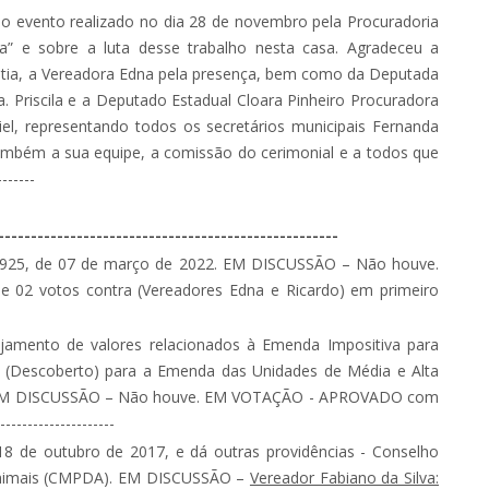
o evento realizado no dia 28 de novembro pela Procuradoria
e sobre a luta desse trabalho nesta casa. Agradeceu a
Cátia, a Vereadora Edna pela presença, bem como da Deputada
. Priscila e a Deputado Estadual Cloara Pinheiro Procuradora
el, representando todos os secretários municipais Fernanda
também a sua equipe, a comissão do cerimonial e a todos que
------
----------------------------------------------------
 1.925, de 07 de março de 2022. EM DISCUSSÃO – Não houve.
2 votos contra (Vereadores Edna e Ricardo) em primeiro
amento de valores relacionados à Emenda Impositiva para
 (Descoberto) para a Emenda das Unidades de Média e Alta
. EM DISCUSSÃO – Não houve. EM VOTAÇÃO - APROVADO com
-------------------
 18 de outubro de 2017, e dá outras providências - Conselho
 Animais (CMPDA). EM DISCUSSÃO –
Vereador Fabiano da Silva: