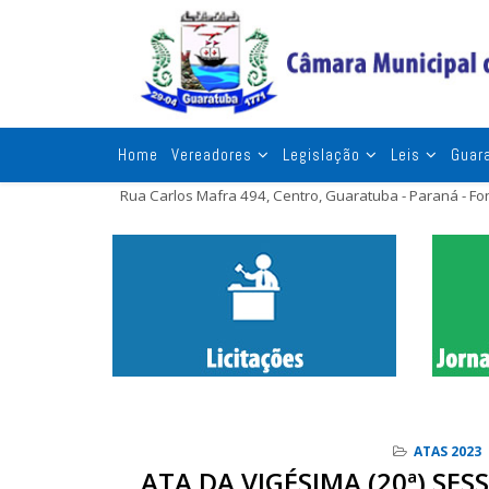
Home
Vereadores
Legislação
Leis
Guar
Rua Carlos Mafra 494, Centro, Guaratuba - Paraná - F
ATAS 2023
ATA DA VIGÉSIMA (20ª) SE