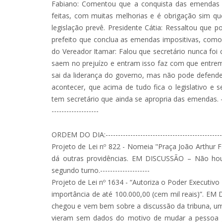
Fabiano: Comentou que a conquista das emendas d
feitas, com muitas melhorias e é obrigação sim q
legislação prevê. Presidente Cátia: Ressaltou que p
prefeito que conclua as emendas impositivas, como
do Vereador Itamar: Falou que secretário nunca foi
saem no prejuízo e entram isso faz com que entrem
sai da liderança do governo, mas não pode defende
acontecer, que acima de tudo fica o legislativo e 
tem secretário que ainda se apropria das emendas. ----------
-------------------
ORDEM DO DIA:--------------------------------------------------
Projeto de Lei nº 822 - Nomeia "Praça João Arthur F
dá outras providências. EM DISCUSSÃO – Não 
segundo turno.--------------------
Projeto de Lei nº 1634 - “Autoriza o Poder Executivo 
importância de até 100.000,00 (cem mil reais)”. EM
chegou e vem bem sobre a discussão da tribuna, u
vieram sem dados do motivo de mudar a pessoa jurí