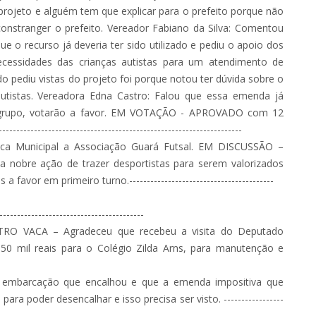
projeto e alguém tem que explicar para o prefeito porque não
onstranger o prefeito. Vereador Fabiano da Silva: Comentou
e o recurso já deveria ter sido utilizado e pediu o apoio dos
cessidades das crianças autistas para um atendimento de
o pediu vistas do projeto foi porque notou ter dúvida sobre o
 autistas. Vereadora Edna Castro: Falou que essa emenda já
se grupo, votarão a favor. EM VOTAÇÃO - APROVADO com 12
----------------------------------------------------------------
blica Municipal a Associação Guará Futsal. EM DISCUSSÃO –
a nobre ação de trazer desportistas para serem valorizados
r em primeiro turno.-----------------------------------------
-------------------------------------
O VACA – Agradeceu que recebeu a visita do Deputado
50 mil reais para o Colégio Zilda Arns, para manutenção e
mbarcação que encalhou e que a emenda impositiva que
ra poder desencalhar e isso precisa ser visto. -----------------