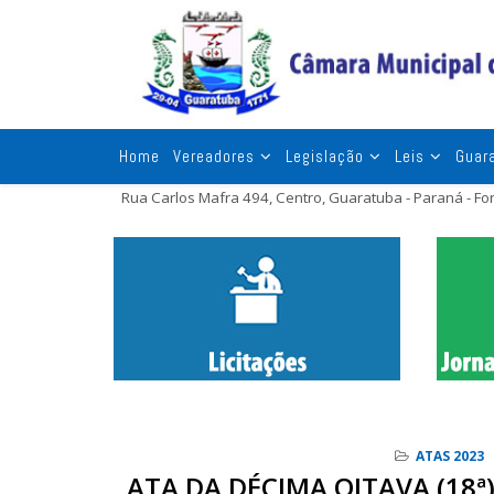
Home
Vereadores
Legislação
Leis
Guar
Rua Carlos Mafra 494, Centro, Guaratuba - Paraná - F
ATAS 2023
ATA DA DÉCIMA OITAVA (18