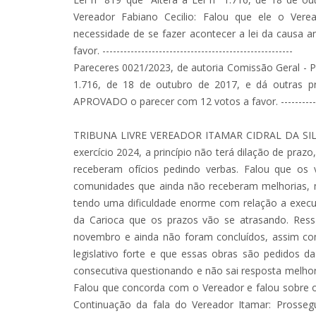
Vereador Fabiano Cecilio: Falou que ele o Vere
necessidade de se fazer acontecer a lei da caus
favor. ------------------------------------------------------
Pareceres 0021/2023, de autoria Comissão Geral - Pa
1.716, de 18 de outubro de 2017, e dá outras
APROVADO o parecer com 12 votos a favor. -------------------
TRIBUNA LIVRE VEREADOR ITAMAR CIDRAL DA SILVE
exercício 2024, a princípio não terá dilação de praz
receberam ofícios pedindo verbas. Falou que os
comunidades que ainda não receberam melhorias, m
tendo uma dificuldade enorme com relação a exec
da Carioca que os prazos vão se atrasando. Ress
novembro e ainda não foram concluídos, assim co
legislativo forte e que essas obras são pedidos 
consecutiva questionando e não sai resposta melhor
Falou que concorda com o Vereador e falou sobre 
Continuação da fala do Vereador Itamar: Prosse