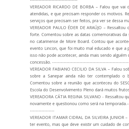
VEREADOR RICARDO DE BORBA – Falou que vai desis
atendidas, e que precisam responder os motivos. Re
serviços que precisam ser feitos, pra ver se dessa man
VEREADOR PAULO ÉDER DE ARAÚJO – Ressaltou que 
forte. Comentou sobre as datas comemorativas da 
no catarinense de More Board. Contou que acontec
evento Lincon, que foi muito mal educado e que a 
isso não pode acontecer, ainda mais sendo alguém q
concessão. -------------------------------------------------------
VEREADOR FABIANO CECILIO DA SILVA – Falou sobre a
sobre a Sanepar ainda não ter contemplado o ba
Comentou sobre a reunião que aconteceu do SESC
Escola do Desenvolvimento Pleno dará muitos frutos. --
VEREADORA CÁTIA REGINA SILVANO - Ressaltou que 
novamente e questionou como será na temporada.-------------
-----------------
VEREADOR ITAMAR CIDRAL DA SILVEIRA JUNIOR – Co
ter evento, mas que deve existir um cuidado de com