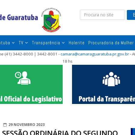
atuba
TV
Transparência
Holerite
Procuradoria da Mulher
one (41) 3442-8000 | 3442-8001 -
camara@camaraguaratuba.pr.gov.br
- A
18 hs
29 NOVEMBRO 2023
ª) SESSÃO ORDINÁRIA DO SEGUNDO