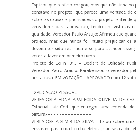
Explicou que o ofício chegou, mas que não tinha no 
constava no projeto, que parece uma vontade de c
sobre as causas e prioridades do projeto, entende qu
vereadores para aprovação, tendo em vista as ne
qualidade. Vereador Paulo Araújo: Afirmou que quand
projeto, mas que nunca foi intuito prejudicar os
deveria ter sido realizada e se para atender es
votos a favor em primeiro turno.-------------------------------
Projeto de Lei nº 815 – Declara de Utilidade Pú
Vereador Paulo Araújo: Parabenizou o vereador pel
nesta casa. EM VOTAÇÃO - APROVADO com 12 votos a favo
EXPLICAÇÃO PESSOAL ------------------------------------------
VEREADORA EDNA APARECIDA OLIVEIRA DE CASTR
Estadual Luiz Corti que entregou uma emenda de 
pintura.------------------------------
VEREADOR ADEMIR DA SILVA – Falou sobre uma e
enviaram para uma bomba elétrica, que seja a diesel pa
---------------------------------