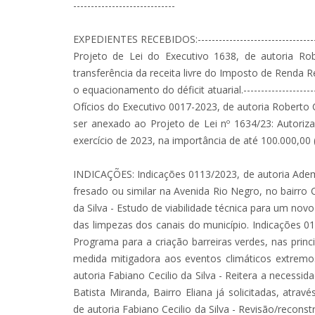
-----------------------------
EXPEDIENTES RECEBIDOS:-------------------------------------
Projeto de Lei do Executivo 1638, de autoria Rob
transferência da receita livre do Imposto de Renda
o equacionamento do déficit atuarial.--------------------------
Ofícios do Executivo 0017-2023, de autoria Roberto C
ser anexado ao Projeto de Lei nº 1634/23: Autoriza
exercício de 2023, na importância de até 100.000,00 (cem m
INDICAÇÕES: Indicações 0113/2023, de autoria Ademi
fresado ou similar na Avenida Rio Negro, no bairro
da Silva - Estudo de viabilidade técnica para um no
das limpezas dos canais do município. Indicações 01
Programa para a criação barreiras verdes, nas princ
medida mitigadora aos eventos climáticos extremos
autoria Fabiano Cecilio da Silva - Reitera a neces
Batista Miranda, Bairro Eliana já solicitadas, atra
de autoria Fabiano Cecilio da Silva - Revisão/reconst