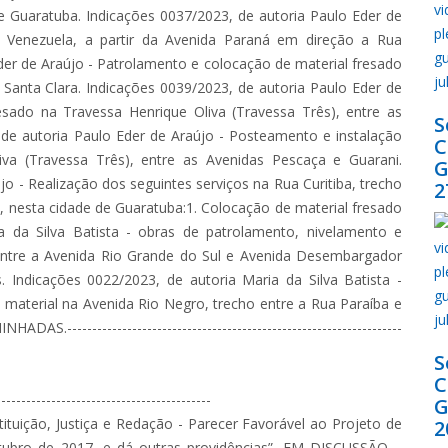
de Guaratuba. Indicações 0037/2023, de autoria Paulo Eder de
a Venezuela, a partir da Avenida Paraná em direção a Rua
der de Araújo - Patrolamento e colocação de material fresado
Santa Clara. Indicações 0039/2023, de autoria Paulo Eder de
esado na Travessa Henrique Oliva (Travessa Três), entre as
S
 de autoria Paulo Eder de Araújo - Posteamento e instalação
iva (Travessa Três), entre as Avenidas Pescaça e Guarani.
G
o - Realização dos seguintes serviços na Rua Curitiba, trecho
2
, nesta cidade de Guaratuba:1. Colocação de material fresado
ia da Silva Batista - obras de patrolamento, nivelamento e
 entre a Avenida Rio Grande do Sul e Avenida Desembargador
. Indicações 0022/2023, de autoria Maria da Silva Batista -
material na Avenida Rio Negro, trecho entre a Rua Paraíba e
------------------------------------------------------------------
S
----------------------------------------
G
tuição, Justiça e Redação - Parecer Favorável ao Projeto de
2
outubro de 2017, e dá outras providências”. EM DISCUSSÃO –