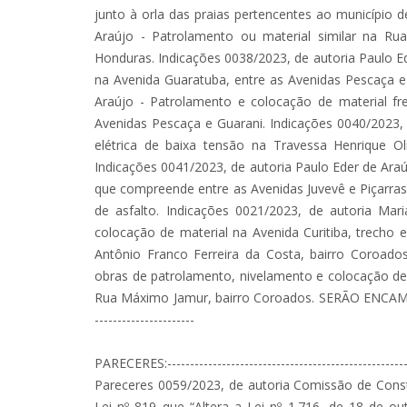
junto à orla das praias pertencentes ao município 
Araújo - Patrolamento ou material similar na Ru
Honduras. Indicações 0038/2023, de autoria Paulo E
na Avenida Guaratuba, entre as Avenidas Pescaça e 
Araújo - Patrolamento e colocação de material fr
Avenidas Pescaça e Guarani. Indicações 0040/2023,
elétrica de baixa tensão na Travessa Henrique Ol
Indicações 0041/2023, de autoria Paulo Eder de Araúj
que compreende entre as Avenidas Juvevê e Piçarras
de asfalto. Indicações 0021/2023, de autoria Mar
colocação de material na Avenida Curitiba, trecho
Antônio Franco Ferreira da Costa, bairro Coroados
obras de patrolamento, nivelamento e colocação de 
Rua Máximo Jamur, bairro Coroados. SERÃO ENCAMINHADAS.-
----------------------
PARECERES:-------------------------------------------------------
Pareceres 0059/2023, de autoria Comissão de Consti
Lei nº 819 que “Altera a Lei nº 1.716, de 18 de 