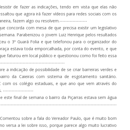
tir de fazer as indicações, tendo em vista que elas não
ssaltou que agora irá fazer vídeos para redes sociais com os
eira, fazem algo ou resolvem.-------------------
concorda com mesa de que precisa existir um legislativo
semana. Parabenizou o jovem Luiz Henrique pelos resultados
eu o 3º Guará Folia e que telefonou para o organizador do
praça estava toda emporcalhada, por conta do evento, e que
ue faturou em local público e questionou como foi feito essa
-------------------------------------------
 indicação de possibilidade de se criar barreiras verdes e
irro da Caieiras com sistema de esgotamento sanitário.
 com os colégio estaduais, e que ano que vem através do
-------------------
este final de semana o bairro da Piçarras estava sem água
---------------------------------------------------------------------
mentou sobre a fala do Vereador Paulo, que é muito bom
o versa a lei sobre isso, porque parece algo muito lucrativo