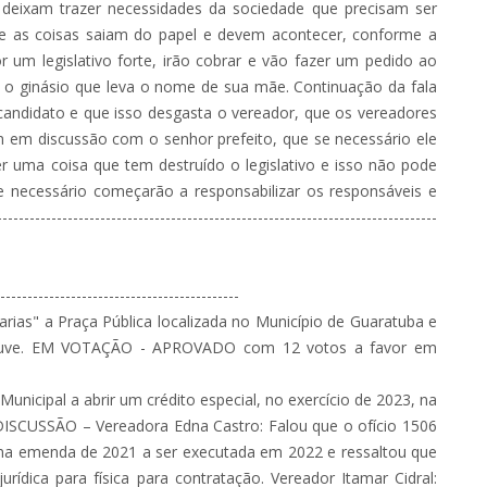
eixam trazer necessidades da sociedade que precisam ser
ue as coisas saiam do papel e devem acontecer, conforme a
or um legislativo forte, irão cobrar e vão fazer um pedido ao
 o ginásio que leva o nome de sua mãe. Continuação da fala
 candidato e que isso desgasta o vereador, que os vereadores
 em discussão com o senhor prefeito, que se necessário ele
r uma coisa que tem destruído o legislativo e isso não pode
se necessário começarão a responsabilizar os responsáveis e
-----------------------------------------------------------------------
-----------------------------------------
arias" a Praça Pública localizada no Município de Guaratuba e
houve. EM VOTAÇÃO - APROVADO com 12 votos a favor em
Municipal a abrir um crédito especial, no exercício de 2023, na
 DISCUSSÃO – Vereadora Edna Castro: Falou que o ofício 1506
ma emenda de 2021 a ser executada em 2022 e ressaltou que
dica para física para contratação. Vereador Itamar Cidral: