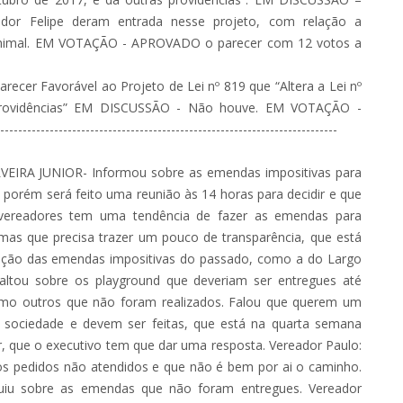
ador Felipe deram entrada nesse projeto, com relação a
a animal. EM VOTAÇÃO - APROVADO o parecer com 12 votos a
recer Favorável ao Projeto de Lei nº 819 que “Altera a Lei nº
 providências” EM DISCUSSÃO - Não houve. EM VOTAÇÃO -
------------------------------------------------------------------
IRA JUNIOR- Informou sobre as emendas impositivas para
o, porém será feito uma reunião às 14 horas para decidir e que
 vereadores tem uma tendência de fazer as emendas para
as que precisa trazer um pouco de transparência, que está
ução das emendas impositivas do passado, como a do Largo
altou sobre os playground que deveriam ser entregues até
mo outros que não foram realizados. Falou que querem um
da sociedade e devem ser feitas, que está na quarta semana
, que o executivo tem que dar uma resposta. Vereador Paulo:
os pedidos não atendidos e que não é bem por ai o caminho.
guiu sobre as emendas que não foram entregues. Vereador