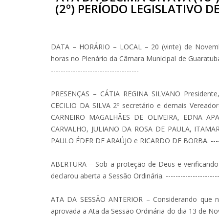
(2º) PERÍODO LEGISLATIVO DE
DATA – HORÁRIO – LOCAL – 20 (vinte) de Novembro
horas no Plenário da Câmara Municipal de Guaratuba, Esta
------------------------------------
PRESENÇAS – CÁTIA REGINA SILVANO Presidente
CECILIO DA SILVA 2º secretário e demais Verea
CARNEIRO MAGALHÃES DE OLIVEIRA, EDNA APA
CARVALHO, JULIANO DA ROSA DE PAULA, ITAMAR 
PAULO ÉDER DE ARAÚJO e RICARDO DE BORBA. ----------------
ABERTURA – Sob a proteção de Deus e verificando 
declarou aberta a Sessão Ordinária. ----------------------
ATA DA SESSÃO ANTERIOR – Considerando que não 
aprovada a Ata da Sessão Ordinária do dia 13 de Novembro 