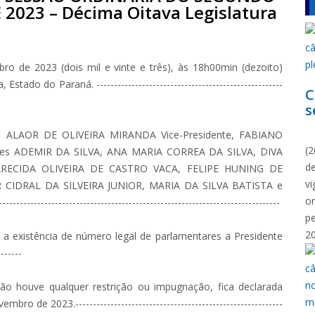
 2023 – Décima Oitava Legislatura
 de 2023 (dois mil e vinte e três), às 18h00min (dezoito)
do do Paraná. -----------------------------------------------------
C
s
N
, ALAOR DE OLIVEIRA MIRANDA Vice-Presidente, FABIANO
(2
dores ADEMIR DA SILVA, ANA MARIA CORREA DA SILVA, DIVA
d
RECIDA OLIVEIRA DE CASTRO VACA, FELIPE HUNING DE
vi
CIDRAL DA SILVEIRA JUNIOR, MARIA DA SILVA BATISTA e
o
-------------------------------------------------------------------
p
2
a existência de número legal de parlamentares a Presidente
------
houve qualquer restrição ou impugnação, fica declarada
de 2023.-----------------------------------------------------------