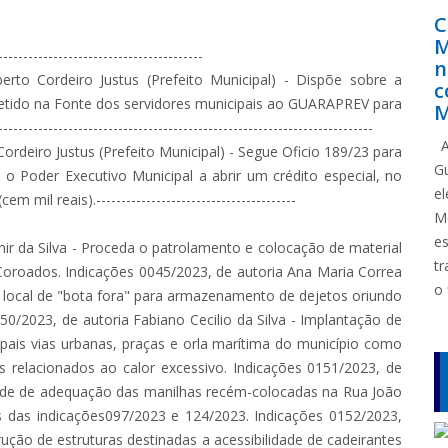
C
M
-------------------------------------
n
erto Cordeiro Justus (Prefeito Municipal) - Dispõe sobre a
c
 Retido na Fonte dos servidores municipais ao GUARAPREV para
M
---------------------------------------------------------------------
A
ordeiro Justus (Prefeito Municipal) - Segue Oficio 189/23 para
G
 o Poder Executivo Municipal a abrir um crédito especial, no
e
il reais).----------------------------------------
M
e
r da Silva - Proceda o patrolamento e colocação de material
tr
 Coroados. Indicações 0045/2023, de autoria Ana Maria Correa
o 
vo local de "bota fora" para armazenamento de dejetos oriundo
50/2023, de autoria Fabiano Cecilio da Silva - Implantação de
ipais vias urbanas, praças e orla marítima do município como
 relacionados ao calor excessivo. Indicações 0151/2023, de
sidade de adequação das manilhas recém-colocadas na Rua João
vés das indicações097/2023 e 124/2023. Indicações 0152/2023,
rução de estruturas destinadas a acessibilidade de cadeirantes