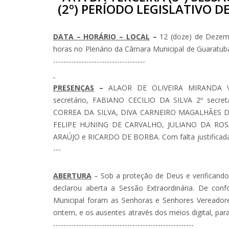
(2º) PERÍODO LEGISLATIVO DE
DATA – HORÁRIO – LOCAL
–
12 (doze) de Dezemb
horas no Plenário da Câmara Municipal de Guaratuba, Esta
------------------------------------
PRESENÇAS
–
ALAOR DE OLIVEIRA MIRANDA Vic
secretário, FABIANO CECILIO DA SILVA 2º secr
CORREA DA SILVA, DIVA CARNEIRO MAGALHÃES D
FELIPE HUNING DE CARVALHO, JULIANO DA ROS
ARAÚJO e RICARDO DE BORBA. Com falta justificada da
---
ABERTURA
– Sob a proteção de Deus e verificando
declarou aberta a Sessão Extraordinária. De co
Municipal foram as Senhoras e Senhores Vereador
ontem, e os ausentes através dos meios digital, para 
-------------------------------------------------------