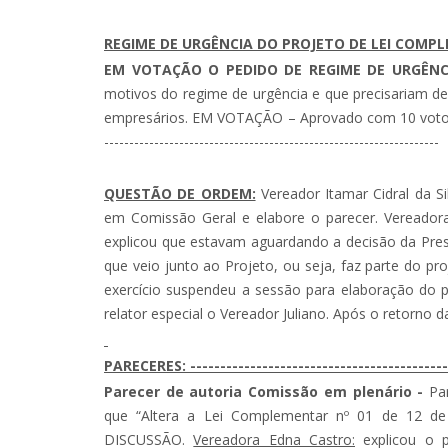
REGIME DE URGÊNCIA DO PROJETO DE LEI COMPLE
EM VOTAÇÃO O PEDIDO DE REGIME DE URGÊNC
motivos do regime de urgência e que precisariam de
empresários. EM VOTAÇÃO – Aprovado com 10 votos a 
-------------------------------------------------------------------
QUESTÃO DE ORDEM:
Vereador Itamar Cidral da Sil
em Comissão Geral e elabore o parecer. Vereador
explicou que estavam aguardando a decisão da Presid
que veio junto ao Projeto, ou seja, faz parte do p
exercício suspendeu a sessão para elaboração do 
relator especial o Vereador Juliano. Após o retorno da
PARECERES: --------------------------------------------
Parecer de autoria Comissão em plenário -
Par
que “Altera a Lei Complementar nº 01 de 12 d
DISCUSSÃO.
Vereadora Edna Castro:
explicou o p