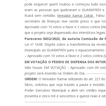
pode esquecer quem roubou e começou tudo isso.
eram as pessoas que quebraram o GUARAPREV e nã
ficará sem certidão.
Vereador Itamar Cidral:
Falou 
secretário de finanças vive sendo preso e que 
Aprovado com 10 votos a favor e 2 votos contra (Ve
que o projeto seja dispensado dos interstícios legais.
Pareceres 0032/2023, de autoria Comissão de 
Lei nº 1638: Dispõe sobre a transferência da recei
municipais ao GUARAPREV para o equacionamento d
– Aprovado com 10 votos a favor e 2 votos contra (Ve
EM VOTAÇÃO O PEDIDO DE DISPENSA DOS INTERST
Não houve. EM VOTAÇÃO – Aprovado com 09 votos a
projeto será inserido na Ordem do Dia. ----------------------
ORDEM:
O Vereador Itamar utilizando do art. 227 d
fatos, solicitou que seja trazido a pauta e incluí
Poder Executivo Municipal a abrir um crédito espe
(noventa e cinco mil e seiscentos e quinze reais e oitenta
----------------------------------------------------