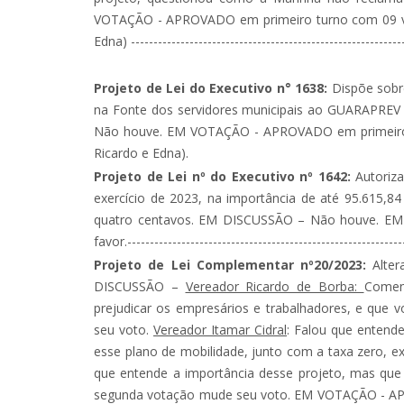
VOTAÇÃO - APROVADO em primeiro turno com 09 vot
Edna) -------------------------------------------------------------
Projeto de Lei do Executivo n° 1638:
Dispõe sobre
na Fonte dos servidores municipais ao GUARAPREV 
Não houve. EM VOTAÇÃO - APROVADO em primeiro t
Ricardo e Edna).
Projeto de Lei nº do Executivo nº 1642:
Autoriza
exercício de 2023, na importância de até 95.615,84 
quatro centavos. EM DISCUSSÃO – Não houve. E
favor.-------------------------------------------------------------
Projeto de Lei Complementar nº20/2023:
Alter
DISCUSSÃO –
Vereador Ricardo de Borba:
Comen
prejudicar os empresários e trabalhadores, e que vo
seu voto.
Vereador Itamar Cidral
: Falou que entende
esse plano de mobilidade, junto com a taxa zero, e
que entende a importância desse projeto, mas que
segunda votação mude seu voto. EM VOTAÇÃO - APR