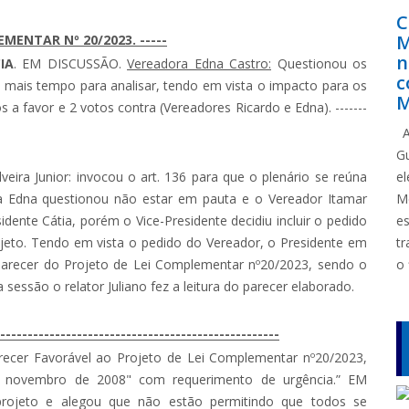
C
M
MENTAR Nº 20/2023. -----
n
IA
. EM DISCUSSÃO.
Vereadora Edna Castro:
Questionou os
c
 mais tempo para analisar, tendo em vista o impacto para os
M
favor e 2 votos contra (Vereadores Ricardo e Edna). -------
A
G
veira Junior: invocou o art. 136 para que o plenário se reúna
e
a Edna questionou não estar em pauta e o Vereador Itamar
M
ente Cátia, porém o Vice-Presidente decidiu incluir o pedido
e
rojeto. Tendo em vista o pedido do Vereador, o Presidente em
tr
parecer do Projeto de Lei Complementar nº20/2023, sendo o
o 
 sessão o relator Juliano fez a leitura do parecer elaborado.
--------------------------------------------------
ecer Favorável ao Projeto de Lei Complementar nº20/2023,
e novembro de 2008" com requerimento de urgência.” EM
rojeto e alegou que não estão permitindo que todos se