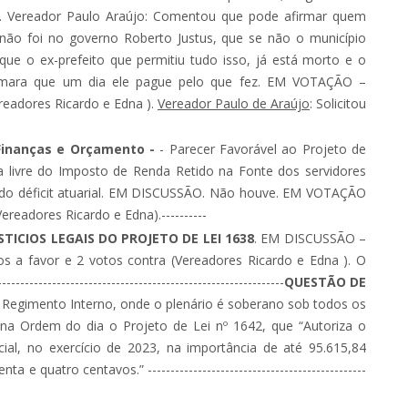
 Vereador Paulo Araújo: Comentou que pode afirmar quem
o foi no governo Roberto Justus, que se não o município
que o ex-prefeito que permitiu tudo isso, já está morto e o
tomara que um dia ele pague pelo que fez. EM VOTAÇÃO –
readores Ricardo e Edna ).
Vereador Paulo de Araújo
: Solicitou
Finanças e Orçamento -
- Parecer Favorável ao Projeto de
ta livre do Imposto de Renda Retido na Fonte dos servidores
o déficit atuarial. EM DISCUSSÃO. Não houve. EM VOTAÇÃO
readores Ricardo e Edna).----------
ICIOS LEGAIS DO PROJETO DE LEI 1638
. EM DISCUSSÃO –
 favor e 2 votos contra (Vereadores Ricardo e Edna ). O
---------------------------------------------------------
QUESTÃO DE
o Regimento Interno, onde o plenário é soberano sob todos os
do na Ordem do dia o Projeto de Lei nº 1642, que “Autoriza o
cial, no exercício de 2023, na importância de até 95.615,84
 e quatro centavos.” ------------------------------------------------