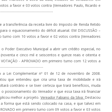
os a favor e 03 votos contra (Vereadores Paulo, Ricardo e
------------------------------------------
 a transferência da receita livre do Imposto de Renda Retido
para o equacionamento do déficit atuarial. EM DISCUSSÃO –
urno com 10 votos a favor e 02 votos contra (Vereadores
 o Poder Executivo Municipal a abrir um crédito especial, no
(noventa e cinco mil e seiscentos e quinze reais e oitenta e
M VOTAÇÃO - APROVADO em primeiro turno com 12 votos a
-----------------------------------
a a Lei Complementar nº 01 de 12 de novembro de 2008.
tou que entendeu que cria uma taxa de mobilidade e irá
ltará contrário e se tiver certeza que trará benefícios, muda
 o posicionamento do Vereador e que essa taxa irá financiar
xplicou melhor a projeto.
Vereador Fabiano da Silva:
Destacou
 a forma que está sendo colocado na casa, e que talvez em
OVADO em primeiro turno com 09 votos a favor e 03 votos