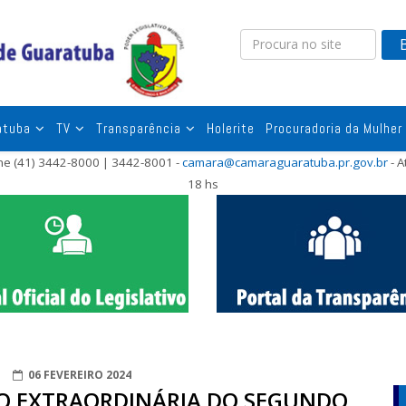
atuba
TV
Transparência
Holerite
Procuradoria da Mulher
one (41) 3442-8000 | 3442-8001 -
camara@camaraguaratuba.pr.gov.br
- A
18 hs
06 FEVEREIRO 2024
SÃO EXTRAORDINÁRIA DO SEGUNDO