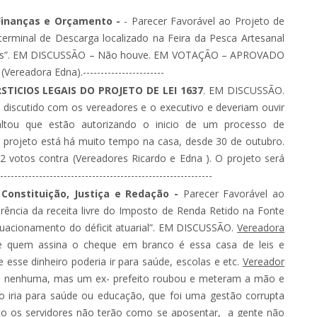
Finanças e Orçamento -
- Parecer Favorável ao Projeto de
terminal de Descarga localizado na Feira da Pesca Artesanal
dências”. EM DISCUSSÃO – Não houve. EM VOTAÇÃO – APROVADO
ereadora Edna).-----------------------
TICIOS LEGAIS DO PROJETO DE LEI 1637
. EM DISCUSSÃO.
 discutido com os vereadores e o executivo e deveriam ouvir
altou que estão autorizando o inicio de um processo de
projeto está há muito tempo na casa, desde 30 de outubro.
votos contra (Vereadores Ricardo e Edna ). O projeto será
--------------------------------------------------------
Constituição, Justiça e Redação -
Parecer Favorável ao
erência da receita livre do Imposto de Renda Retido na Fonte
uacionamento do déficit atuarial”. EM DISCUSSÃO.
Vereadora
 e quem assina o cheque em branco é essa casa de leis e
 esse dinheiro poderia ir para saúde, escolas e etc.
Vereador
da nenhuma, mas um ex- prefeito roubou e meteram a mão e
o iria para saúde ou educação, que foi uma gestão corrupta
to os servidores não terão como se aposentar, a gente não