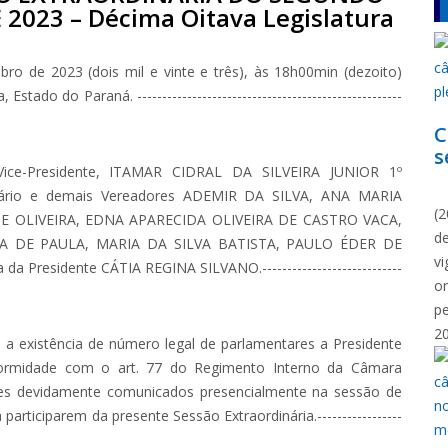
 2023 – Décima Oitava Legislatura
ro de 2023 (dois mil e vinte e três), às 18h00min (dezoito)
do do Paraná. -----------------------------------------------------
C
s
e-Presidente, ITAMAR CIDRAL DA SILVEIRA JUNIOR 1º
N
etário e demais Vereadores ADEMIR DA SILVA, ANA MARIA
(2
E OLIVEIRA, EDNA APARECIDA OLIVEIRA DE CASTRO VACA,
d
A DE PAULA, MARIA DA SILVA BATISTA, PAULO ÉDER DE
vi
 Presidente CÁTIA REGINA SILVANO.----------------------------
o
p
2
 a existência de número legal de parlamentares a Presidente
nformidade com o art. 77 do Regimento Interno da Câmara
es devidamente comunicados presencialmente na sessão de
participarem da presente Sessão Extraordinária.-----------------