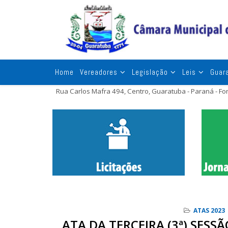
Home
Vereadores
Legislação
Leis
Guar
Rua Carlos Mafra 494, Centro, Guaratuba - Paraná - F
ATAS 2023
ATA DA TERCEIRA (3ª) SES