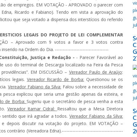
eração de empregos. EM VOTAÇÃO - APROVADO o parecer com
s Edna, Ricardo e Fabiano). Tendo em vista a aprovação do
olicitou que seja votado a dispensa dos interstícios do referido
ERSTICIOS LEGAIS DO PROJETO DE LEI COMPLEMENTAR
S
ÃO – Aprovado com 9 votos a favor e 3 votos contra
erido na Ordem do Dia. -----------------------------------
G
2
onstituição, Justiça e Redação -
- Parecer Favorável ao
de uso do terminal de Descarga localizado na Feira da Pesca
ras providências”. EM DISCUSSÃO –
Vereador Paulo de Araújo
:
ícios legais.
Vereador Ricardo de Borba:
Questionou se os
cia.
Vereador Fabiano da Silva:
Falou sobre a necessidade de
 da pesca explicou que seria uma gestão apenas da esteira, e
rdo de Borba:
Sugeriu que o secretário de pesca venha a esta
eto.
Vereador Itamar Cidral:
Ressaltou que a Mesa Diretora
S
sentido que irá agradar a todos.
Vereador Fabiano da Silva:
G
 e depois discutir na votação do projeto. EM VOTAÇÃO –
2
trário (Vereadora Edna).----------------------------------------