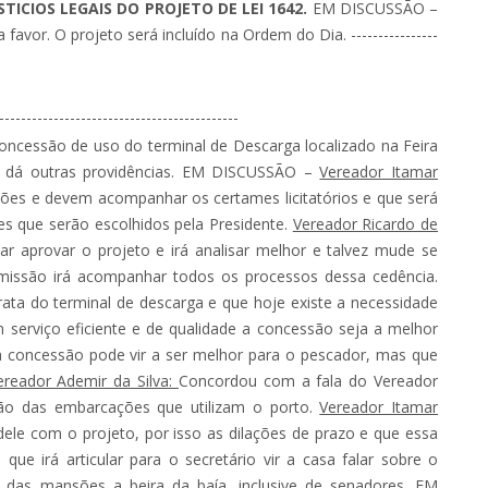
ICIOS LEGAIS DO PROJETO DE LEI 1642.
EM DISCUSSÃO –
r. O projeto será incluído na Ordem do Dia. ----------------
--------------------------------------------
oncessão de uso do terminal de Descarga localizado na Feira
 e dá outras providências. EM DISCUSSÃO –
Vereador Itamar
es e devem acompanhar os certames licitatórios e que será
s que serão escolhidos pela Presidente.
Vereador Ricardo de
ar aprovar o projeto e irá analisar melhor e talvez mude se
missão irá acompanhar todos os processos dessa cedência.
ata do terminal de descarga e que hoje existe a necessidade
 serviço eficiente e de qualidade a concessão seja a melhor
a concessão pode vir a ser melhor para o pescador, mas que
ereador Ademir da Silva:
Concordou com a fala do Vereador
ção das embarcações que utilizam o porto.
Vereador Itamar
ele com o projeto, por isso as dilações de prazo e que essa
e irá articular para o secretário vir a casa falar sobre o
das mansões a beira da baía, inclusive de senadores. EM