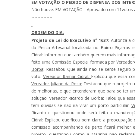
EM VOTAÇÃO O PEDIDO DE DISPENSA DOS INTERST
Não houve. EM VOTAÇÃO - Aprovado com 11votos a favo
--------------
ORDEM DO DIA:
-----------------------------------------------
Projeto de Lei do Executivo n° 1637:
Autoriza a c
da Pesca Artesanal localizada no Bairro Piçarras
Cidral
: Informou que também querem mais informaçõ
feito uma Comissão Especial formada por Vereadore
Borba
: Ressaltou Que ainda não se sente seguro p
voto.
Vereador Itamar Cidral:
Explicou que essa co
Vereador Juliano da Rosa:
Destacou que o projeto tr
de melhorias, e que entenderam que para se ter um
solução.
Vereador Ricardo de Borba:
Falou que ess
tem dúvidas se não irá virar um porto particular.
V
Ricardo e questionou onde será feita a manuten
Cidral:
Explicou que ficou bem claro a preocupação d
comissão acompanhando de perto ficará melhor e qu
projeto, questionou como a Marinha não reclama 