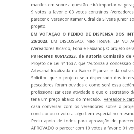
manifestem sobre a questão e irá impactar na g
9 votos a favor e 03 votos contrários (Vereadore
parecer o Vereador Itamar Cidral da Silveira Junior s
projeto.
EM VOTAÇÃO O PEDIDO DE DISPENSA DOS INT
20/2023
. EM DISCUSSÃO. Não Houve. EM VOTAÇ
(Vereadores Ricardo, Edna e Fabiano). O projeto será ins
Pareceres 0061/2023, de autoria Comissão de C
Projeto de Lei nº 1637, que “Autoriza a concessão 
Artesanal localizada no Bairro Piçarras e dá out
Solicitou que o projeto seja dispensado dos interst
pescadores foram ouvidos e como será essa cedên
profissionalizar essa atividade e que o secretário
teria um preço abaixo do mercado.
Vereador Rica
casa conversar com os vereadores sobre o proj
condicionou o voto a algo bem especial no mesmo 
Pediu apoio de todos para aprovação do parecer
APROVADO o parecer com 10 votos a favor e 01 votos con