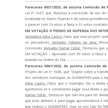
-------------------------------------
Pareceres 0031/2023, de autoria Comissão de 
Lei nº 1637, que “Autoriza a concessão de uso do 
localizada no Bairro Piçarras e dá outras provi
o parecer com 10 votos a favor e 01 votos contrário (V
EM VOTAÇÃO O PEDIDO DE DISPENSA DOS INTERS
Vereadora Edna Castro:
Falou que esse projeto será
os pescadores.
Vereador Fabiano da Silva:
Ress
concessão.
Vereador Itamar Cidral:
Destacou que o 
EM VOTAÇÃO – Aprovado com 09 votos a favor e 2 
inserido na Ordem do Dia. --------------------------------------
Pareceres 0061/2023, de autoria Comissão de 
Projeto de Lei nº 1638, que “Dispõe sobre a transf
dos servidores municipais ao GUARAPREV para o eq
Edna Castro:
Falou que o município faz a divida
questionou se é conveniente pagar essa dívida e que
Itamar Cidral:
Destacou que não era para ter divi
que esse dinheiro é para pagar aposentadoria e nã
que roubou o GUARAPREV, mas se isso não for fei