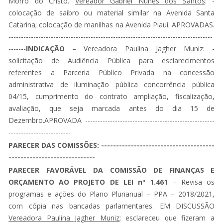
Morro do Cristo.
Vereador Gabriel Nunes dos Santos
: -
colocação de saibro ou material similar na Avenida Santa
Catarina; colocação de manilhas na Avenida Piauí. APROVADAS.
----------------------------------------------------------------------------------
-------
INDICAÇÃO
–
Vereadora Paulina Jagher Muniz
: -
solicitação de Audiência Pública para esclarecimentos
referentes a Parceria Público Privada na concessão
administrativa de iluminação pública concorrência pública
04/15, cumprimento do contrato ampliação, fiscalização,
avaliação, que seja marcada antes do dia 15 de
Dezembro.APROVADA ----------------------------------------------------
-------------------------
PARECER DAS COMISSÕES: --------------------------------------
-----------------------------
PARECER FAVORÁVEL DA COMISSÃO DE FINANÇAS E
ORÇAMENTO AO PROJETO DE LEI nº 1.461
– Revisa os
programas e ações do Plano Plurianual – PPA – 2018/2021,
com cópia nas bancadas parlamentares. EM DISCUSSÃO
Vereadora Paulina Jagher Muniz
; esclareceu que fizeram a