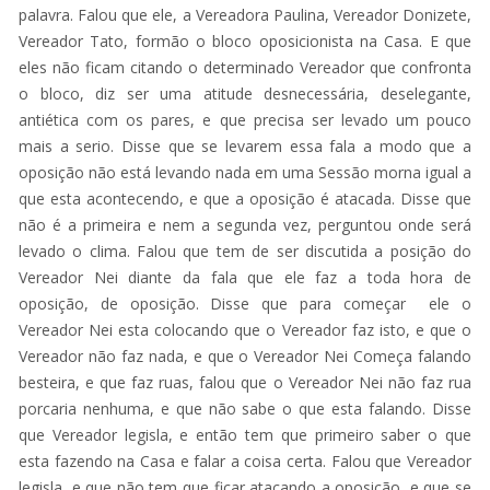
palavra. Falou que ele, a Vereadora Paulina, Vereador Donizete,
Vereador Tato, formão o bloco oposicionista na Casa. E que
eles não ficam citando o determinado Vereador que confronta
o bloco, diz ser uma atitude desnecessária, deselegante,
antiética com os pares, e que precisa ser levado um pouco
mais a serio. Disse que se levarem essa fala a modo que a
oposição não está levando nada em uma Sessão morna igual a
que esta acontecendo, e que a oposição é atacada. Disse que
não é a primeira e nem a segunda vez, perguntou onde será
levado o clima. Falou que tem de ser discutida a posição do
Vereador Nei diante da fala que ele faz a toda hora de
oposição, de oposição. Disse que para começar ele o
Vereador Nei esta colocando que o Vereador faz isto, e que o
Vereador não faz nada, e que o Vereador Nei Começa falando
besteira, e que faz ruas, falou que o Vereador Nei não faz rua
porcaria nenhuma, e que não sabe o que esta falando. Disse
que Vereador legisla, e então tem que primeiro saber o que
esta fazendo na Casa e falar a coisa certa. Falou que Vereador
legisla, e que não tem que ficar atacando a oposição, e que se