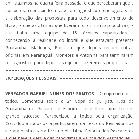
em Matinhos na quarta feira passada, e que perceberam que a
equipe esta concluindo a fase do diagnóstico e que agora vem
a elaboração das propostas para todo desenvolvimento do
litoral, e que as oficinas que tiveram foram muito produtivas, e
que tinha uma equipe de 15 técnicos capacitados e
conhecendo a realidade do litoral e que estavam presente
Guaratuba, Matinhos, Pontal e que depois teriam outras
oficinas em Paranaguá, Morretes e Antonina para terminarem
o diagnóstico para depois as equipes fazerem as propostas. ---
----------------------------------------------------------------------------
EXPLICAÇÕES PESSOAIS
: ------------------------------------------------
----------------------
VEREADOR GABRIEL NUNES DOS SANTOS
– Cumprimentou a
todos. Comentou sobre a 2ª Copa de Jiu Jistu Kids de
Guaratuba no Ginásio de Esportes José Richa que foi um
grande sucesso. Parabenizou a todos pela organização.
Convidou a todos para participarem da Festa do Pescador que
iniciará nesta quarta feira no dia 14 na Colônia dos Pescadores
e que haverá desfile das candidatas a Rainha dos Pescadores. -