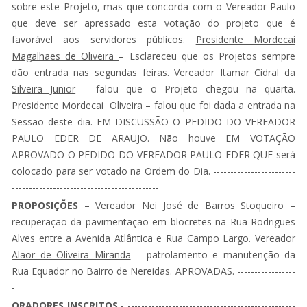
sobre este Projeto, mas que concorda com o Vereador Paulo
que deve ser apressado esta votação do projeto que é
favorável aos servidores públicos.
Presidente Mordecai
Magalhães de Oliveira
– Esclareceu que os Projetos sempre
dão entrada nas segundas feiras.
Vereador Itamar Cidral da
Silveira Junior
– falou que o Projeto chegou na quarta.
Presidente Mordecai Oliveira
– falou que foi dada a entrada na
Sessão deste dia. EM DISCUSSÃO O PEDIDO DO VEREADOR
PAULO EDER DE ARAUJO. Não houve EM VOTAÇÃO
APROVADO O PEDIDO DO VEREADOR PAULO EDER QUE será
colocado para ser votado na Ordem do Dia. ------------------------
-------------------------------------------
PROPOSIÇÕES
–
Vereador Nei José de Barros Stoqueiro
–
recuperação da pavimentação em blocretes na Rua Rodrigues
Alves entre a Avenida Atlântica e Rua Campo Largo.
Vereador
Alaor de Oliveira Miranda
– patrolamento e manutenção da
Rua Equador no Bairro de Nereidas. APROVADAS. -----------------
-
ORADORES INSCRITOS
- -------------------------------------------------