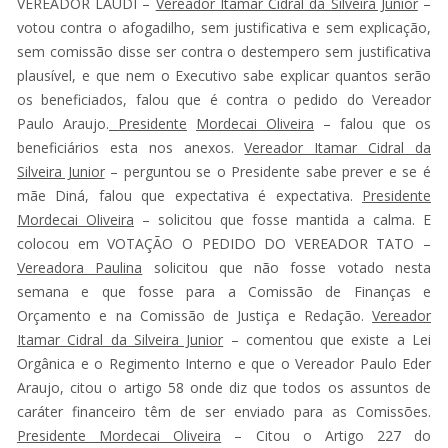
VEREADOR LAUDI –
Vereador Itamar Cidral da Silveira Junior
–
votou contra o afogadilho, sem justificativa e sem explicação,
sem comissão disse ser contra o destempero sem justificativa
plausível, e que nem o Executivo sabe explicar quantos serão
os beneficiados, falou que é contra o pedido do Vereador
Paulo Araujo.
Presidente
Mordecai Oliveira
– falou que os
beneficiários esta nos anexos.
Vereador Itamar Cidral da
Silveira Junior
– perguntou se o Presidente sabe prever e se é
mãe Diná, falou que expectativa é expectativa.
Presidente
Mordecai Oliveira
– solicitou que fosse mantida a calma. E
colocou em VOTAÇÃO O PEDIDO DO VEREADOR TATO –
Vereadora Paulina
solicitou que não fosse votado nesta
semana e que fosse para a Comissão de Finanças e
Orçamento e na Comissão de Justiça e Redação.
Vereador
Itamar Cidral da Silveira Junior
– comentou que existe a Lei
Orgânica e o Regimento Interno e que o Vereador Paulo Eder
Araujo, citou o artigo 58 onde diz que todos os assuntos de
caráter financeiro têm de ser enviado para as Comissões.
Presidente Mordecai Oliveira
– Citou o Artigo 227 do