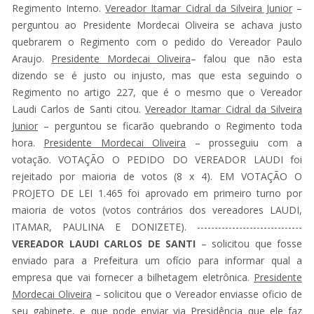
Regimento Interno.
Vereador Itamar Cidral da Silveira Junior
–
perguntou ao Presidente Mordecai Oliveira se achava justo
quebrarem o Regimento com o pedido do Vereador Paulo
Araujo.
Presidente Mordecai Oliveira
– falou que não esta
dizendo se é justo ou injusto, mas que esta seguindo o
Regimento no artigo 227, que é o mesmo que o Vereador
Laudi Carlos de Santi citou.
Vereador Itamar Cidral da Silveira
Junior
– perguntou se ficarão quebrando o Regimento toda
hora.
Presidente Mordecai Oliveira
– prosseguiu com a
votação. VOTAÇÃO O PEDIDO DO VEREADOR LAUDI foi
rejeitado por maioria de votos (8 x 4). EM VOTAÇÃO O
PROJETO DE LEI 1.465 foi aprovado em primeiro turno por
maioria de votos (votos contrários dos vereadores LAUDI,
ITAMAR, PAULINA E DONIZETE). ------------------------------
VEREADOR LAUDI CARLOS DE SANTI
– solicitou que fosse
enviado para a Prefeitura um ofício para informar qual a
empresa que vai fornecer a bilhetagem eletrônica.
Presidente
Mordecai Oliveira
– solicitou que o Vereador enviasse oficio de
seu gabinete, e que pode enviar via Presidência que ele faz