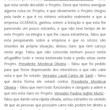
que esta sendo discutido o Projeto. Disse que tentou averiguar
alguma coisa no Projeto, e que obviamente o Projeto chegou
pela tarde e que é no mínimo estranho realmente e que a
empresa OCEÂNICA, ganhou ontem a licitação e que esta lhe
parecendo um pouco estranho, e que não teve tempo de ler
este Projeto na integra e que lhe causa estranheza, falou que
esta pesquisando sobre a empresa e que os sócios são
oriundos da própria situação, deixou claro que tem caroço
neste angu. Falou que não concorda nenhum pouco neste
afogadilho todo e nesta besteirada toda e pediu vistas neste
Projeto.
Presidente Mordecai Oliveira
– falou que foi pedido
para que fosse dispensando dos interstícios e que não cabe
vista e que foi votado.
Vereador Laudi Carlos de
Santi
– falou
que desta forma ele votará contra.
Presidente Mordecai
Oliveira
– falou que nem todo funcionário é obrigado a aderir e
que isto esta claro no Projeto.
Vereador Paulina Jagher Muniz
-
falou que dando uma rápida olhada, achou estranho no sentido
de que as pessoas que possuem carro não podem ter direito a