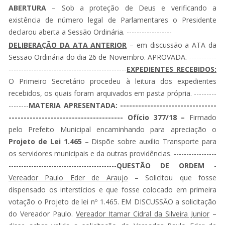
ABERTURA
– Sob a proteção de Deus e verificando a
existência de número legal de Parlamentares o Presidente
declarou aberta a Sessão Ordinária. ------------------
DELIBERAÇÃO DA ATA ANTERIOR
– em discussão a ATA da
Sessão Ordinária do dia 26 de Novembro. APROVADA. -----------
-----------------------------------------------
EXPEDIENTES RECEBIDOS:
O Primeiro Secretário procedeu à leitura dos expedientes
recebidos, os quais foram arquivados em pasta própria. ---------
--------
MATERIA APRESENTADA: --------------------------------
-------------------------------------- Ofício 377/18 –
Firmado
pelo Prefeito Municipal encaminhando para apreciação o
Projeto de Lei 1.465
– Dispõe sobre auxílio Transporte para
os servidores municipais e da outras providências. -----------------
-------------------------------------------
QUESTÃO DE ORDEM
-
Vereador Paulo Eder de Araujo
– Solicitou que fosse
dispensado os interstícios e que fosse colocado em primeira
votação o Projeto de lei nº 1.465. EM DISCUSSÃO a solicitação
do Vereador Paulo.
Vereador Itamar Cidral da Silveira Junior
–