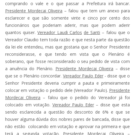
comprando o vale e o que passar a Prefeitura irá bancar.
Presidente Mordecai Oliveira
– falou que tem um anexo para
esclarecer e que são somente vinte e cinco por cento dos
funcionários que poderiam aderir, mas que podem aderir
quantos quiser.
Vereador Laudi Carlos
de Santi
– falou que o
Vereador Claudio tem toda razão e que nesta parte da questão
da lei ele entendeu, mas que gostaria que o Senhor Presidente
reconsiderasse, e que tendo em vista que o Plenário é
soberano, que fosse reconsiderado o seu pedido de vista com
a anuência do Plenário.
Presidente Mordecai Oliveira
– disse
que se o Plenário concordar.
Vereador Paulo Eder
- disse que o
Senhor Presidente deveria cumprir a pauta e primeiramente
colocar em votação o pedido dele (Vereador Paulo).
Presidente
Mordecai Oliveira
– falou que o pedido do Vereador já foi
colocado em votação.
Vereador Paulo Eder
– disse que esta
sendo esclarecida a questão do desconto de 6% e que se
houver alguma dúvida dos nobres pares de bancada, disse que
não estão colocando em votação e aprovar na primeira e que
terá a segunda votação.
Presidente Mordecai Oliveira
–