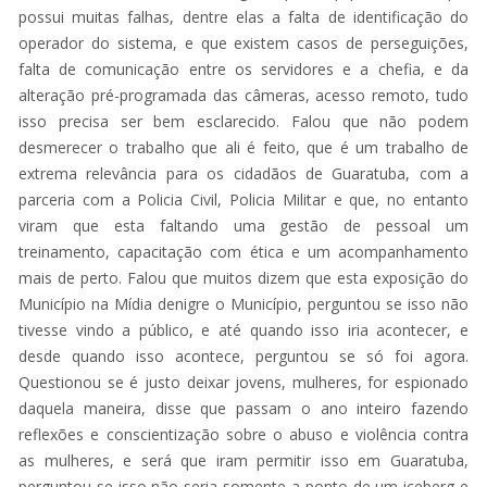
possui muitas falhas, dentre elas a falta de identificação do
operador do sistema, e que existem casos de perseguições,
falta de comunicação entre os servidores e a chefia, e da
alteração pré-programada das câmeras, acesso remoto, tudo
isso precisa ser bem esclarecido. Falou que não podem
desmerecer o trabalho que ali é feito, que é um trabalho de
extrema relevância para os cidadãos de Guaratuba, com a
parceria com a Policia Civil, Policia Militar e que, no entanto
viram que esta faltando uma gestão de pessoal um
treinamento, capacitação com ética e um acompanhamento
mais de perto. Falou que muitos dizem que esta exposição do
Município na Mídia denigre o Município, perguntou se isso não
tivesse vindo a público, e até quando isso iria acontecer, e
desde quando isso acontece, perguntou se só foi agora.
Questionou se é justo deixar jovens, mulheres, for espionado
daquela maneira, disse que passam o ano inteiro fazendo
reflexões e conscientização sobre o abuso e violência contra
as mulheres, e será que iram permitir isso em Guaratuba,
perguntou se isso não seria somente a ponto de um iceberg e