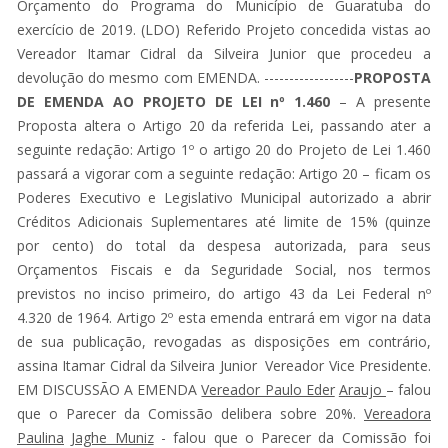
Orçamento do Programa do Município de Guaratuba do
exercício de 2019. (LDO) Referido Projeto concedida vistas ao
Vereador Itamar Cidral da Silveira Junior que procedeu a
devolução do mesmo com EMENDA. ------------------
PROPOSTA
DE EMENDA AO PROJETO DE LEI nº 1.460
– A presente
Proposta altera o Artigo 20 da referida Lei, passando ater a
seguinte redação: Artigo 1º o artigo 20 do Projeto de Lei 1.460
passará a vigorar com a seguinte redação: Artigo 20 – ficam os
Poderes Executivo e Legislativo Municipal autorizado a abrir
Créditos Adicionais Suplementares até limite de 15% (quinze
por cento) do total da despesa autorizada, para seus
Orçamentos Fiscais e da Seguridade Social, nos termos
previstos no inciso primeiro, do artigo 43 da Lei Federal nº
4.320 de 1964. Artigo 2º esta emenda entrará em vigor na data
de sua publicação, revogadas as disposições em contrário,
assina Itamar Cidral da Silveira Junior Vereador Vice Presidente.
EM DISCUSSÃO A EMENDA
Vereador Paulo Eder
Araujo
– falou
que o Parecer da Comissão delibera sobre 20%.
Vereadora
Paulina
Jaghe Muniz
- falou que o Parecer da Comissão foi