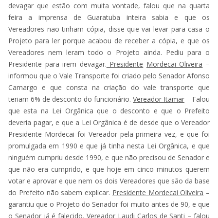
devagar que estão com muita vontade, falou que na quarta
feira a imprensa de Guaratuba inteira sabia e que os
Vereadores não tinham cópia, disse que vai levar para casa o
Projeto para ler porque acabou de receber a cópia, e que os
Vereadores nem leram todo o Projeto ainda. Pediu para o
Presidente para irem devagar.
Presidente
Mordecai Oliveira
–
informou que o Vale Transporte foi criado pelo Senador Afonso
Camargo e que consta na criação do vale transporte que
teriam 6% de desconto do funcionário.
Vereador Itamar
– Falou
que esta na Lei Orgânica que o desconto e que o Prefeito
deveria pagar, e que a Lei Orgânica é de desde que o Vereador
Presidente Mordecai foi Vereador pela primeira vez, e que foi
promulgada em 1990 e que já tinha nesta Lei Orgânica, e que
ninguém cumpriu desde 1990, e que não precisou de Senador e
que não era cumprido, e que hoje em cinco minutos querem
votar e aprovar e que nem os dois Vereadores que são da base
do Prefeito não sabem explicar.
Presidente Mordecai Oliveira
–
garantiu que o Projeto do Senador foi muito antes de 90, e que
o Senador já é falecido.
Vereador Laudi Carlos de Santi
– falou