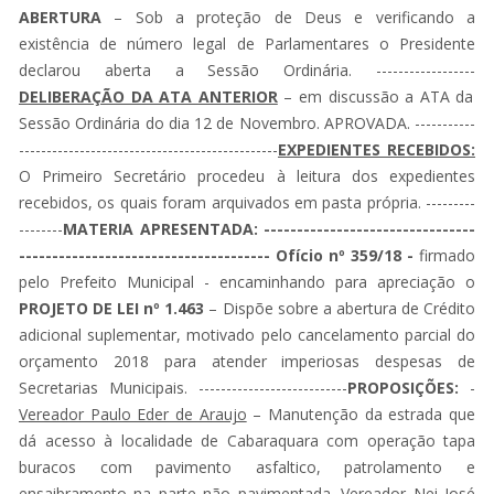
ABERTURA
– Sob a proteção de Deus e verificando a
existência de número legal de Parlamentares o Presidente
declarou aberta a Sessão Ordinária. ------------------
DELIBERAÇÃO DA ATA ANTERIOR
– em discussão a ATA da
Sessão Ordinária do dia 12 de Novembro. APROVADA. -----------
-----------------------------------------------
EXPEDIENTES RECEBIDOS:
O Primeiro Secretário procedeu à leitura dos expedientes
recebidos, os quais foram arquivados em pasta própria. ---------
--------
MATERIA APRESENTADA: --------------------------------
-------------------------------------- Ofício nº 359/18 -
firmado
pelo Prefeito Municipal - encaminhando para apreciação o
PROJETO DE LEI nº 1.463
– Dispõe sobre a abertura de Crédito
adicional suplementar, motivado pelo cancelamento parcial do
orçamento 2018 para atender imperiosas despesas de
Secretarias Municipais. ---------------------------
PROPOSIÇÕES:
-
Vereador Paulo Eder de Araujo
– Manutenção da estrada que
dá acesso à localidade de Cabaraquara com operação tapa
buracos com pavimento asfaltico, patrolamento e
ensaibramento na parte não pavimentada.
Vereador Nei José