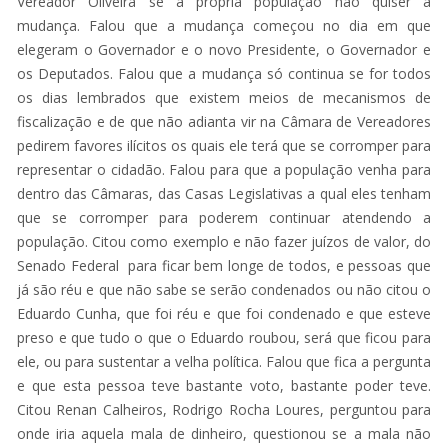
Vereador Oliveira se a própria população não quiser a
mudança. Falou que a mudança começou no dia em que
elegeram o Governador e o novo Presidente, o Governador e
os Deputados. Falou que a mudança só continua se for todos
os dias lembrados que existem meios de mecanismos de
fiscalização e de que não adianta vir na Câmara de Vereadores
pedirem favores ilícitos os quais ele terá que se corromper para
representar o cidadão. Falou para que a população venha para
dentro das Câmaras, das Casas Legislativas a qual eles tenham
que se corromper para poderem continuar atendendo a
população. Citou como exemplo e não fazer juízos de valor, do
Senado Federal para ficar bem longe de todos, e pessoas que
já são réu e que não sabe se serão condenados ou não citou o
Eduardo Cunha, que foi réu e que foi condenado e que esteve
preso e que tudo o que o Eduardo roubou, será que ficou para
ele, ou para sustentar a velha política. Falou que fica a pergunta
e que esta pessoa teve bastante voto, bastante poder teve.
Citou Renan Calheiros, Rodrigo Rocha Loures, perguntou para
onde iria aquela mala de dinheiro, questionou se a mala não