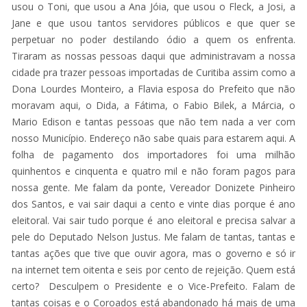
usou o Toni, que usou a Ana Jóia, que usou o Fleck, a Josi, a
Jane e que usou tantos servidores públicos e que quer se
perpetuar no poder destilando ódio a quem os enfrenta.
Tiraram as nossas pessoas daqui que administravam a nossa
cidade pra trazer pessoas importadas de Curitiba assim como a
Dona Lourdes Monteiro, a Flavia esposa do Prefeito que não
moravam aqui, o Dida, a Fátima, o Fabio Bilek, a Márcia, o
Mario Edison e tantas pessoas que não tem nada a ver com
nosso Município. Endereço não sabe quais para estarem aqui. A
folha de pagamento dos importadores foi uma milhão
quinhentos e cinquenta e quatro mil e não foram pagos para
nossa gente. Me falam da ponte, Vereador Donizete Pinheiro
dos Santos, e vai sair daqui a cento e vinte dias porque é ano
eleitoral. Vai sair tudo porque é ano eleitoral e precisa salvar a
pele do Deputado Nelson Justus. Me falam de tantas, tantas e
tantas ações que tive que ouvir agora, mas o governo e só ir
na internet tem oitenta e seis por cento de rejeição. Quem está
certo? Desculpem o Presidente e o Vice-Prefeito. Falam de
tantas coisas e o Coroados está abandonado há mais de uma