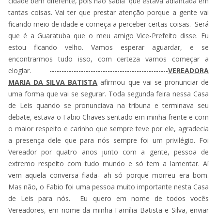
cidade bem diferente, pois não sabia que estava adiantada em
tantas coisas. Vai ter que prestar atenção porque a gente vai
ficando meio de idade e começa a perceber certas coisas. Será
que é a Guaratuba que o meu amigo Vice-Prefeito disse. Eu
estou ficando velho. Vamos esperar aguardar, e se
encontrarmos tudo isso, com certeza vamos começar a
elogiar. -------------------------------------------------
VEREADORA
MARIA DA SILVA BATISTA
afirmou que vai se pronunciar de
uma forma que vai se segurar. Toda segunda feira nessa Casa
de Leis quando se pronunciava na tribuna e terminava seu
debate, estava o Fabio Chaves sentado em minha frente e com
o maior respeito e carinho que sempre teve por ele, agradecia
a presença dele que para nós sempre foi um privilégio. Foi
Vereador por quatro anos junto com a gente, pessoa de
extremo respeito com tudo mundo e só tem a lamentar. Aí
vem aquela conversa fiada- ah só porque morreu era bom.
Mas não, o Fabio foi uma pessoa muito importante nesta Casa
de Leis para nós. Eu quero em nome de todos vocês
Vereadores, em nome da minha Família Batista e Silva, enviar