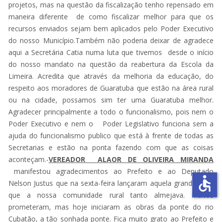
projetos, mas na questão da fiscalização tenho repensado em
maneira diferente de como fiscalizar melhor para que os
recursos enviados sejam bem aplicados pelo Poder Executivo
do nosso Município.Também não poderia deixar de agradece
aqui a Secretária Catia numa luta que tivemos desde o início
do nosso mandato na questão da reabertura da Escola da
Limeira. Acredita que através da melhoria da educação, do
respeito aos moradores de Guaratuba que estão na área rural
ou na cidade, possamos sim ter uma Guaratuba melhor.
Agradecer principalmente a todo o funcionalismo, pois nem o
Poder Executivo e nem o Poder Legislativo funciona sem a
ajuda do funcionalismo publico que está à frente de todas as
Secretarias e estão na ponta fazendo com que as coisas
aconteçam.-
VEREADOR ALAOR DE OLIVEIRA MIRANDA
manifestou agradecimentos ao Prefeito e ao Deputado
accessible
Nelson Justus que na sexta-feira lançaram aquela grande obra
que a nossa comunidade rural tanto almejava. Muitos
prometeram, mas hoje iniciaram as obras da ponte do rio
Cubatão, a tão sonhada ponte. Fica muito grato ao Prefeito e