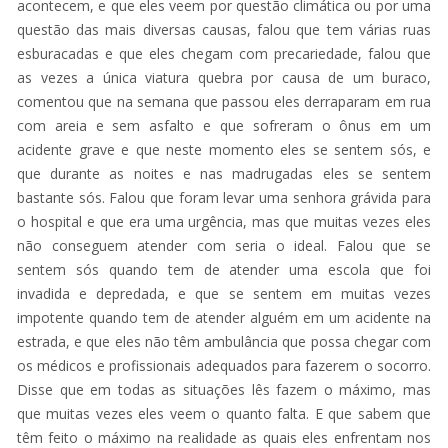
acontecem, e que eles veem por questão climática ou por uma
questão das mais diversas causas, falou que tem várias ruas
esburacadas e que eles chegam com precariedade, falou que
as vezes a única viatura quebra por causa de um buraco,
comentou que na semana que passou eles derraparam em rua
com areia e sem asfalto e que sofreram o ônus em um
acidente grave e que neste momento eles se sentem sós, e
que durante as noites e nas madrugadas eles se sentem
bastante sós. Falou que foram levar uma senhora grávida para
o hospital e que era uma urgência, mas que muitas vezes eles
não conseguem atender com seria o ideal. Falou que se
sentem sós quando tem de atender uma escola que foi
invadida e depredada, e que se sentem em muitas vezes
impotente quando tem de atender alguém em um acidente na
estrada, e que eles não têm ambulância que possa chegar com
os médicos e profissionais adequados para fazerem o socorro.
Disse que em todas as situações lês fazem o máximo, mas
que muitas vezes eles veem o quanto falta. E que sabem que
têm feito o máximo na realidade as quais eles enfrentam nos