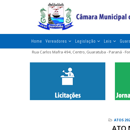
Home
Vereadores
Legislação
Leis
Guar
Rua Carlos Mafra 494, Centro, Guaratuba - Paraná - F
ATOS 20
ATO 