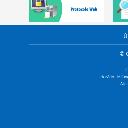
Ú
© 
F
Horário de fun
Aten