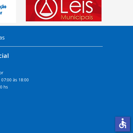
as
ial
br
 07:00 às 18:00
00 hs
accessible