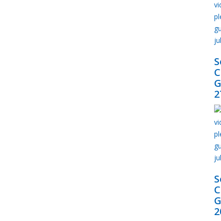
S
G
2
S
G
2