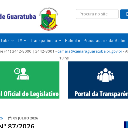
atuba
TV
Transparência
Holerite
Procuradoria da Mulher
one (41) 3442-8000 | 3442-8001 -
camara@camaraguaratuba.pr.gov.br
- A
18 hs
26
09 JULHO 2026
Nº 87/2026