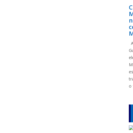
C
M
n
c
M
A
G
e
M
e
tr
o 