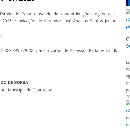
Estado do Paraná, usando de suas atribuições regimentais,
e 2026 e indicação do Vereador José Ananias Santos Junior,
6:
C
s
º XXX.349.879-XX, para o cargo de Assessor Parlamentar II,
N
(2
d
6.
vi
RDO DE BORBA
o
ara Municipal de Guaratuba
p
2