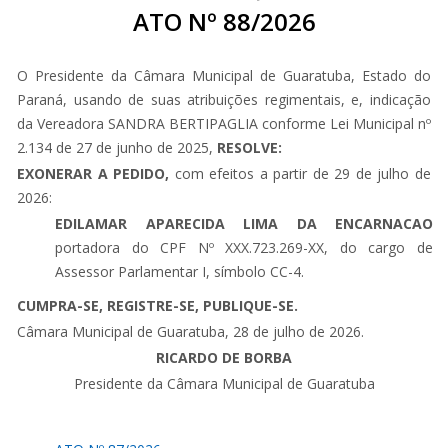
ATO Nº 88/2026
O Presidente da Câmara Municipal de Guaratuba, Estado do
Paraná, usando de suas atribuições regimentais, e, indicação
da Vereadora SANDRA BERTIPAGLIA conforme Lei Municipal nº
2.134 de 27 de junho de 2025,
RESOLVE:
EXONERAR A PEDIDO,
com efeitos a partir de 29 de julho de
2026:
EDILAMAR APARECIDA LIMA DA ENCARNACAO
portadora do CPF Nº XXX.723.269-XX, do cargo de
Assessor Parlamentar I, símbolo CC-4.
CUMPRA-SE, REGISTRE-SE, PUBLIQUE-SE.
Câmara Municipal de Guaratuba, 28 de julho de 2026.
RICARDO DE BORBA
Presidente da Câmara Municipal de Guaratuba