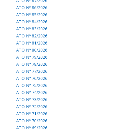
ATO Nº 87/2026
ATO Nº 86/2026
ATO Nº 85/2026
ATO Nº 84/2026
ATO Nº 83/2026
ATO Nº 82/2026
ATO Nº 81/2026
ATO Nº 80/2026
ATO Nº 79/2026
ATO Nº 78/2026
ATO Nº 77/2026
ATO Nº 76/2026
ATO Nº 75/2026
ATO Nº 74/2026
ATO Nº 73/2026
ATO Nº 72/2026
ATO Nº 71/2026
ATO Nº 70/2026
ATO Nº 69/2026