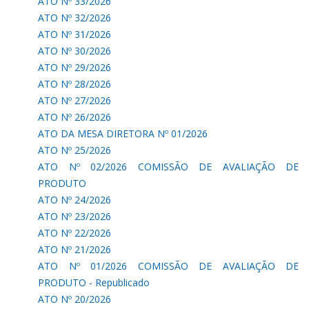
ATO Nº 33/2026
ATO Nº 32/2026
ATO Nº 31/2026
ATO Nº 30/2026
ATO Nº 29/2026
ATO Nº 28/2026
ATO Nº 27/2026
ATO Nº 26/2026
ATO DA MESA DIRETORA Nº 01/2026
ATO Nº 25/2026
ATO Nº 02/2026 COMISSÃO DE AVALIAÇÃO DE
PRODUTO
ATO Nº 24/2026
ATO Nº 23/2026
ATO Nº 22/2026
ATO Nº 21/2026
ATO Nº 01/2026 COMISSÃO DE AVALIAÇÃO DE
PRODUTO - Republicado
ATO Nº 20/2026