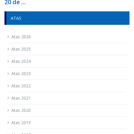
20 de ...
ATAS
Atas 2026
Atas 2025
Atas 2024
Atas 2023
Atas 2022
Atas 2021
Atas 2020
Atas 2019