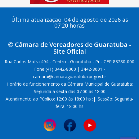
Última atualização: 04 de agosto de 2026 as
07:20 horas
© Câmara de Vereadores de Guaratuba -
Site Oficial
Rua Carlos Mafra 494 - Centro - Guaratuba - Pr - CEP 83280-000
Fone (41) 3442-8000 | 3442-8001 -
camara@camaraguaratuba.pr.gov.br
Horário de funcionamento da Câmara Municipal de Guaratuba:
Segunda a sexta das 07:00 às 18:00
Atendimento ao Público: 12:00 às 18:00 hs :|: Sessão: Segunda-
feira: 18:00 hs