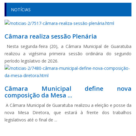
NOTÍCIAS
Câmara realiza sessão Plenária
Nesta segunda-feira (20), a Câmara Municipal de Guaratuba
realizou a vigésima primeira sessão ordinária do segundo
período legislativo de 2026.
Câmara Municipal define nova
composição da Mesa ...
A Câmara Municipal de Guaratuba realizou a eleição e posse da
nova Mesa Diretora, que estará à frente dos trabalhos
legislativos até o final de ...