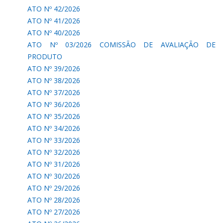
ATO Nº 42/2026
ATO Nº 41/2026
ATO Nº 40/2026
ATO Nº 03/2026 COMISSÃO DE AVALIAÇÃO DE
PRODUTO
ATO Nº 39/2026
ATO Nº 38/2026
ATO Nº 37/2026
ATO Nº 36/2026
ATO Nº 35/2026
ATO Nº 34/2026
ATO Nº 33/2026
ATO Nº 32/2026
ATO Nº 31/2026
ATO Nº 30/2026
ATO Nº 29/2026
ATO Nº 28/2026
ATO Nº 27/2026