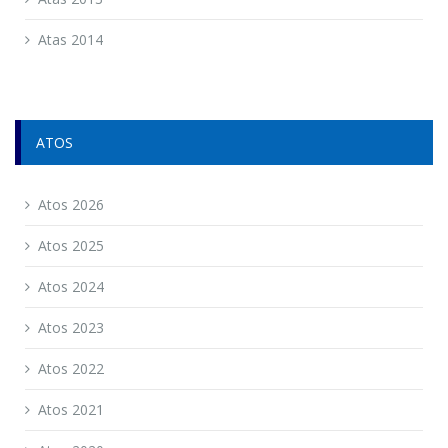
Atas 2014
ATOS
Atos 2026
Atos 2025
Atos 2024
Atos 2023
Atos 2022
Atos 2021