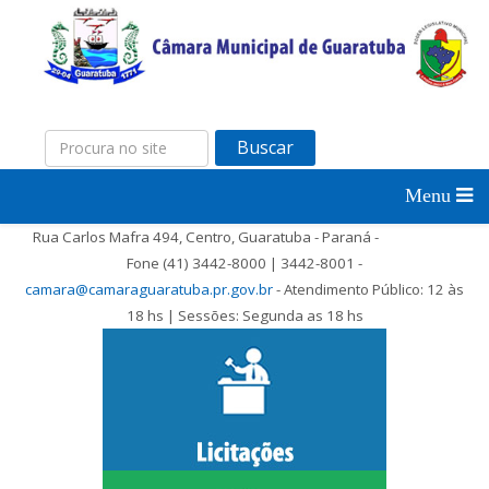
Buscar
Rua Carlos Mafra 494, Centro, Guaratuba - Paraná -
Fone (41) 3442-8000 | 3442-8001 -
camara@camaraguaratuba.pr.gov.br
- Atendimento Público: 12 às
18 hs | Sessões: Segunda as 18 hs