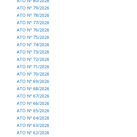
ATO Nº 80/2026
ATO Nº 79/2026
ATO Nº 78/2026
ATO Nº 77/2026
ATO Nº 76/2026
ATO Nº 75/2026
ATO Nº 74/2026
ATO Nº 73/2026
ATO Nº 72/2026
ATO Nº 71/2026
ATO Nº 70/2026
ATO Nº 69/2026
ATO Nº 68/2026
ATO Nº 67/2026
ATO Nº 66/2026
ATO Nº 65/2026
ATO Nº 64/2026
ATO Nº 63/2026
ATO Nº 62/2026