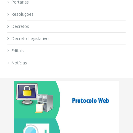
Portarias
Resoluções
Decretos
Decreto Legislativo
Editais
Notícias