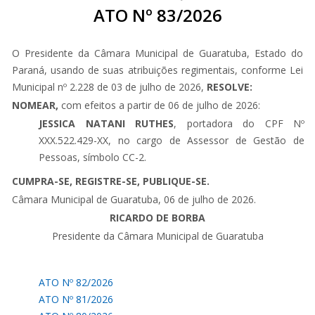
ATO Nº 83/2026
O Presidente da Câmara Municipal de Guaratuba, Estado do
Paraná, usando de suas atribuições regimentais, conforme Lei
Municipal nº 2.228 de 03 de julho de 2026,
RESOLVE:
NOMEAR,
com efeitos a partir de 06 de julho de 2026:
JESSICA NATANI RUTHES
, portadora do CPF Nº
XXX.522.429-XX, no cargo de Assessor de Gestão de
Pessoas, símbolo CC-2.
CUMPRA-SE, REGISTRE-SE, PUBLIQUE-SE.
Câmara Municipal de Guaratuba, 06 de julho de 2026.
RICARDO DE BORBA
Presidente da Câmara Municipal de Guaratuba
ATO Nº 82/2026
ATO Nº 81/2026