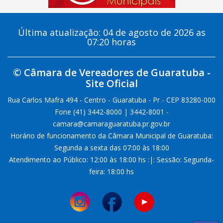
Última atualização: 04 de agosto de 2026 as
07:20 horas
© Câmara de Vereadores de Guaratuba -
Site Oficial
Rua Carlos Mafra 494 - Centro - Guaratuba - Pr - CEP 83280-000
Fone (41) 3442-8000 | 3442-8001 -
camara@camaraguaratuba.pr.gov.br
Horário de funcionamento da Câmara Municipal de Guaratuba:
Segunda a sexta das 07:00 às 18:00
Atendimento ao Público: 12:00 às 18:00 hs :|: Sessão: Segunda-
feira: 18:00 hs