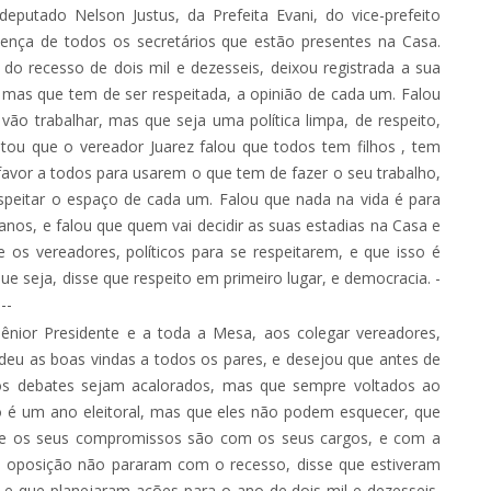
tado Nelson Justus, da Prefeita Evani, do vice-prefeito
sença de todos os secretários que estão presentes na Casa.
do recesso de dois mil e dezesseis, deixou registrada a sua
 mas que tem de ser respeitada, a opinião de cada um. Falou
 vão trabalhar, mas que seja uma política limpa, de respeito,
tou que o vereador Juarez falou que todos tem filhos , tem
favor a todos para usarem o que tem de fazer o seu trabalho,
respeitar o espaço de cada um. Falou que nada na vida é para
anos, e falou que quem vai decidir as suas estadias na Casa e
 os vereadores, políticos para se respeitarem, e que isso é
 seja, disse que respeito em primeiro lugar, e democracia. -
---
nior Presidente e a toda a Mesa, aos colegar vereadores,
 deu as boas vindas a todos os pares, e desejou que antes de
s debates sejam acalorados, mas que sempre voltados ao
o é um ano eleitoral, mas que eles não podem esquecer, que
que os seus compromissos são com os seus cargos, e com a
a oposição não pararam com o recesso, disse que estiveram
m e que planejaram ações para o ano de dois mil e dezesseis,