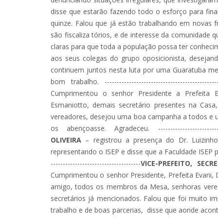
disse que estarão fazendo todo o esforço para fin
quinze. Falou que já estão trabalhando em novas f
são fiscaliza tórios, e de interesse da comunidade 
claras para que toda a população possa ter conhecim
aos seus colegas do grupo oposicionista, deseja
continuem juntos nesta luta por uma Guaratuba me
bom trabalho. -----------------------------------------------
Cumprimentou o senhor Presidente a Prefeita Eva
Esmaniotto, demais secretário presentes na Casa
vereadores, desejou uma boa campanha a todos e um
os abençoasse. Agradeceu. -----------------------------
OLIVEIRA
– registrou a presença do Dr. Luizinh
representando o ISEP e disse que a Faculdade ISEP para
-------------------------------------
VICE-PREFEITO, SE
Cumprimentou o senhor Presidente, Prefeita Evani, 
amigo, todos os membros da Mesa, senhoras veread
secretários já mencionados. Falou que foi muito 
trabalho e de boas parcerias, disse que aonde ac