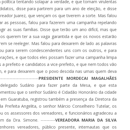
olítica tentando solapar a verdade, e que tornam virulentas
idatos, disse para partirem para um ano de eleição, e disse
eador Juarez, que vençam os que tiverem a sorte. Mas falou
ar as pessoas, falou para fazerem uma campanha repelando
ngir as suas famílias. Disse que terão um ano difícil, mas que
todos querem ter a sua vaga garantida e que os novos estarão
rem se reeleger. Mas falou para deixarem de lado as palavras
ou para serem condescendentes uns com os outros, e para
orações, e que todos eles possam fazer uma campanha limpa
 a prefeito e candidatos a vice-prefeito, e que nem todos vão
em, e para deixarem que o povo descida nas urnas quem deva
----------------------
PRESIDENTE MORDECAI MAGALHÃES
delegado Sudário para fazer parte da Mesa, e que esta
omentou que o senhor Sudário é Cidadão Honorário da cidade
 em Guaratuba, registrou também a presença da Diretora da
a Prefeita Angelita, o senhor Márcio Conselheiro Tutelar, os
tou os assessores dos vereadores, e funcionários agradeceu a
 da Dra. Simone. ----------
VEREADORA MARIA DA SILVA
hores vereadores, público presente, internautas que os