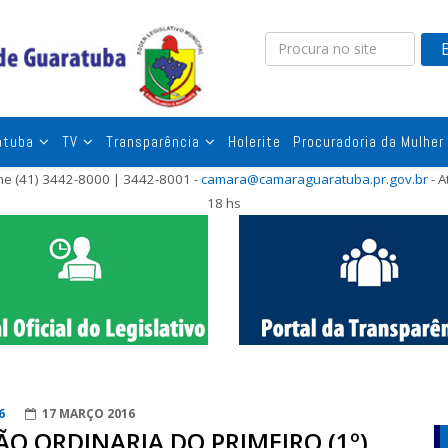
atuba
TV
Transparência
Holerite
Procuradoria da Mulher
one (41) 3442-8000 | 3442-8001 -
camara@camaraguaratuba.pr.gov.br
- A
18 hs
6
17 MARÇO 2016
SÃO ORDINARIA DO PRIMEIRO (1º)