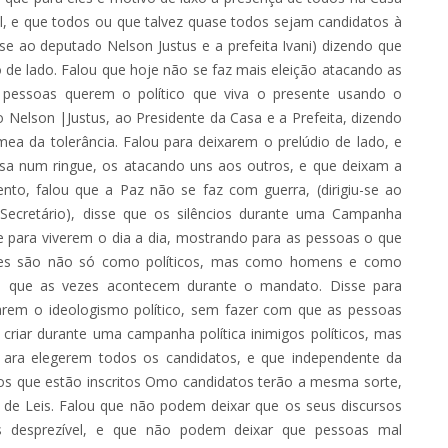
al, e que todos ou que talvez quase todos sejam candidatos à
-se ao deputado Nelson Justus e a prefeita Ivani) dizendo que
e lado. Falou que hoje não se faz mais eleição atacando as
 as pessoas querem o político que viva o presente usando o
o Nelson |Justus, ao Presidente da Casa e a Prefeita, dizendo
mea da tolerância. Falou para deixarem o prelúdio de lado, e
sa num ringue, os atacando uns aos outros, e que deixam a
to, falou que a Paz não se faz com guerra, (dirigiu-se ao
o Secretário), disse que os silêncios durante uma Campanha
e para viverem o dia a dia, mostrando para as pessoas o que
eles são não só como políticos, mas como homens e como
as, que as vezes acontecem durante o mandato. Disse para
arem o ideologismo político, sem fazer com que as pessoas
criar durante uma campanha política inimigos políticos, mas
to ara elegerem todos os candidatos, e que independente da
os que estão inscritos Omo candidatos terão a mesma sorte,
 de Leis. Falou que não podem deixar que os seus discursos
as desprezível, e que não podem deixar que pessoas mal