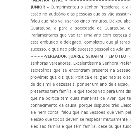
JUNIOR
– Cumprimentou o senhor Presidente, e a 
estão no auditório e as pessoas que os vão assisti
falou que não vai usar os cinco minutos. Deixou abe
Guaratuba, a para a sociedade de Guaratuba, e
Parlamentares que vão ter uma ano com certeza di
esta embutido e delegado, completou que já terão 
sucesso, e que não pelo sucesso pessoal de Ada um e s
----------
VEREADOR JUAREZ SERAFIM TEMÓTEO
- 
senhoras vereadoras, Excelentíssima Senhora Prefei
secretários que se encontram presente na Sessã
provérbio que diz, que: Política e religião não se di
de dois mil e dezesseis, por ser um ano de eleição
presentes tem família, e que todos vão para uma dis
que na política tem duas maneiras de viver, que t
conhecimento de causa, porque disputou três Eleiç
ele nem conta, falou que nas Sessões que vem pel
eleição que todos devem se respeitar mutuamente. Fa
eles são família e que têm família, desejou que tu