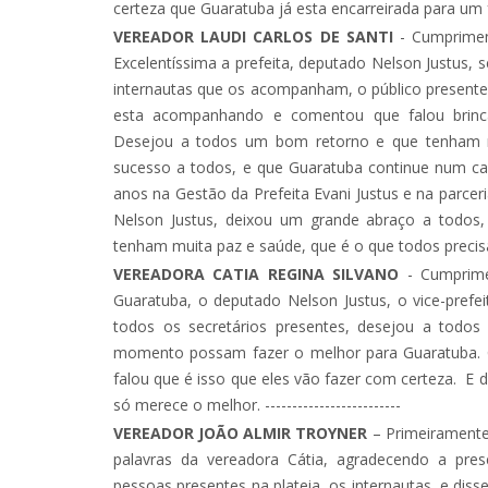
certeza que Guaratuba já esta encarreirada para um futuro
VEREADOR LAUDI CARLOS DE SANTI
- Cumprimen
Excelentíssima a prefeita, deputado Nelson Justus, 
internautas que os acompanham, o público presente
esta acompanhando e comentou que falou brinc
Desejou a todos um bom retorno e que tenham m
sucesso a todos, e que Guaratuba continue num ca
anos na Gestão da Prefeita Evani Justus e na parc
Nelson Justus, deixou um grande abraço a todos
tenham muita paz e saúde, que é o que todos precis
VEREADORA CATIA REGINA SILVANO
- Cumprime
Guaratuba, o deputado Nelson Justus, o vice-prefe
todos os secretários presentes, desejou a tod
momento possam fazer o melhor para Guaratuba. 
falou que é isso que eles vão fazer com certeza. E
só merece o melhor. -------------------------
VEREADOR JOÃO ALMIR TROYNER
– Primeiramente
palavras da vereadora Cátia, agradecendo a pre
pessoas presentes na plateia, os internautas, e dis