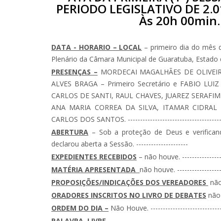
PERIODO LEGISLATIVO DE 2.01
Às 20h 00min.
DATA - HORARIO – LOCAL
– primeiro dia do mês d
Plenário da Câmara Municipal de Guaratuba, Estado do Para
PRESENÇAS –
MORDECAI MAGALHÃES DE OLIVEIRA –
ALVES BRAGA – Primeiro Secretário e FABIO LUIZ
CARLOS DE SANTI, RAUL CHAVES, JUAREZ SERAFI
ANA MARIA CORREA DA SILVA, ITAMAR CIDRAL 
CARLOS DOS SANTOS. ----------------------------------------
ABERTURA
– Sob a proteção de Deus e verificand
declarou aberta a Sessão. ---------------------
EXPEDIENTES RECEBIDOS
– não houve. -----------------
MATÉRIA APRESENTADA
não houve. -------------------
PROPOSIÇÕES/INDICAÇÕES DOS VEREADORES
não 
ORADORES INSCRITOS NO LIVRO DE DEBATES
não h
ORDEM DO DIA –
Não Houve. ------------------------------
PALAVRA LIVRE -
------------------------------------------