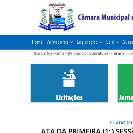
Home
Vereadores
Legislação
Leis
Guar
Rua Carlos Mafra 494, Centro, Guaratuba - Paraná - F
ATAS 201
ATA DA PRIMEIRA (1ª) SES