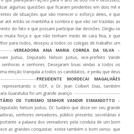
alizar algumas questões que ficaram pendentes em dois mil e
rentes de situações que vão merecer o esforço deles, e que
que até então se mantinha à sombra e que vão ser trazidas as
ento do fato e que possam participar dar decisões. Dirigiu-se
ndo muita força e que não tenham medo de cara feia, e que
lhor para todos, desejou a todos os colegas de trabalho um
---------
VEREADORA
ANA MARIA CORREA DA SILVA
–
ni Justus, Deputado Nelson Justus, vice-prefeito Vandir
, senhoras e senhores. Desejaram boas vindas a todos os
a eleição tranquila a todos os candidatos, e pediu que deus
--------------------
PRESIDENTE MORDECAI MAGALHÃES
o representando o ISEP, o Dr. Jean Colbert Dias, também
 Guaratuba foi um grande avanço. -------------------------------
CRETÁRIO DE TURISMO SENHOR VANDIR ESMANIOTTO
–
Deputado Nelson Justus, Dr. Sudário que disse ser seu grande
oras, senhores vereadores, público presente, secretárias e
importante a palavra dos vereadores pela conduta de um bom
ontece as grandes conquistas existe também o bom senso que