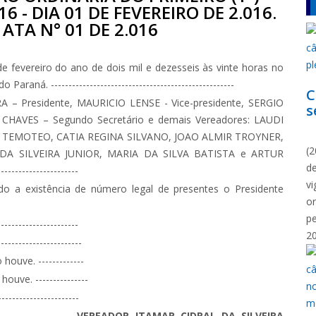
6 - DIA 01 DE FEVEREIRO DE 2.016.
 ATA N° 01 DE 2.016
e fevereiro do ano de dois mil e dezesseis às vinte horas no
ná. ----------------------------------------------------
C
 Presidente, MAURICIO LENSE - Vice-presidente, SERGIO
s
 CHAVES – Segundo Secretário e demais Vereadores: LAUDI
N
M TEMOTEO, CATIA REGINA SILVANO, JOAO ALMIR TROYNER,
(2
DA SILVEIRA JUNIOR, MARIA DA SILVA BATISTA e ARTUR
d
--------------------
vi
o a existência de número legal de presentes o Presidente
o
p
---------------------
2
----------------------
houve. -------------
ouve. ---------------
---------------------
----------------------
VEREADOR ITAMAR CIDRAL DA SILVEIRA