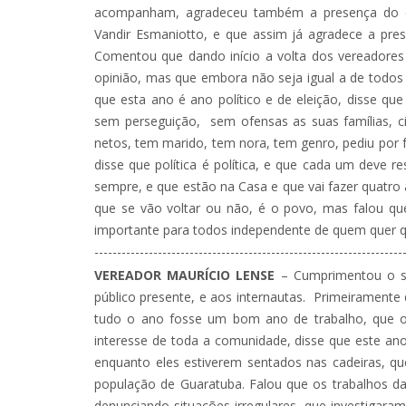
acompanham, agradeceu também a presença do depu
Vandir Esmaniotto, e que assim já agradece a pre
Comentou que dando início a volta dos vereadores 
opinião, mas que embora não seja igual a de todos
que esta ano é ano político e de eleição, disse que
sem perseguição, sem ofensas as suas famílias, ci
netos, tem marido, tem nora, tem genro, pediu por 
disse que política é política, e que cada um deve 
sempre, e que estão na Casa e que vai fazer quatro 
que se vão voltar ou não, é o povo, mas falou que
importante para todos independente de quem quer que
--------------------------------------------------------------------
VEREADOR MAURÍCIO LENSE
– Cumprimentou o sê
público presente, e aos internautas. Primeiramente
tudo o ano fosse um bom ano de trabalho, que o
interesse de toda a comunidade, disse que este an
enquanto eles estiverem sentados nas cadeiras, 
população de Guaratuba. Falou que os trabalhos d
denunciando situações irregulares, que investigara