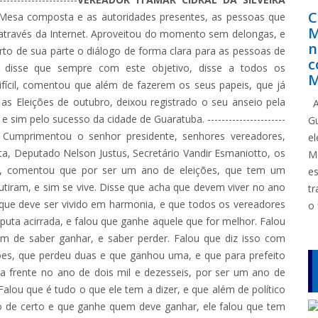
C
Mesa composta e as autoridades presentes, as pessoas que
M
r através da Internet. Aproveitou do momento sem delongas, e
n
rto de sua parte o diálogo de forma clara para as pessoas de
c
 disse que sempre com este objetivo, disse a todos os
M
fícil, comentou que além de fazerem os seus papeis, que já
as Eleições de outubro, deixou registrado o seu anseio pela
A
im pelo sucesso da cidade de Guaratuba. ----------------------
G
Cumprimentou o senhor presidente, senhores vereadores,
e
ta, Deputado Nelson Justus, Secretário Vandir Esmaniotto, os
M
o, comentou que por ser um ano de eleições, que tem um
e
scutiram, e sim se vive. Disse que acha que devem viver no ano
tr
, que deve ser vivido em harmonia, e que todos os vereadores
o 
puta acirrada, e falou que ganhe aquele que for melhor. Falou
em de saber ganhar, e saber perder. Falou que diz isso com
ões, que perdeu duas e que ganhou uma, e que para prefeito
a frente no ano de dois mil e dezesseis, por ser um ano de
lou que é tudo o que ele tem a dizer, e que além de político
do de certo e que ganhe quem deve ganhar, ele falou que tem