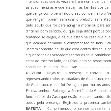
intencionadas que às vezes entram numa campanha p
as suas mentiras e que atacam as famílias dos cand
que vença como bem falou o seu companheiro o Ver
que vençam, porém sem usar o prelúdio, sem atac
tudo aquilo que for para atingir a moral ou para ati
difícil no bom sentido, ou que seja difícil porque 
tentando se eleger, e os que estão na casa que que
que acabam deixando a compreensão de lado. Fal
usarem somente aquilo que esta dentro dos seus c
e quer todos os vereadores terão os seus candidatos
estar do mesmo lado, nas falou para se respeitar
continuar e quem deve sair. -----------------------------
OLIVEIRA
- Registrou a presença e convidou o 
representando todos os cidadãos de Guaratuba, e c
de Guaratuba, e que foi Delegado por muitos anos
Escola, senhora Solange, a Secretária do Gabinete d
funcionários da Casa que estão os prestigiando, ci
todos pela presença. Registrou a presença também
BATISTA
– Cumprimentou o senhor presente, sen