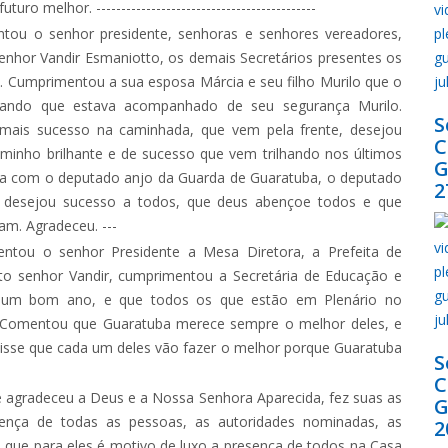
 melhor. --------------------------------------------
tou o senhor presidente, senhoras e senhores vereadores,
senhor Vandir Esmaniotto, os demais Secretários presentes os
. Cumprimentou a sua esposa Márcia e seu filho Murilo que o
ando que estava acompanhado de seu segurança Murilo.
S
ais sucesso na caminhada, que vem pela frente, desejou
minho brilhante e de sucesso que vem trilhando nos últimos
G
eria com o deputado anjo da Guarda de Guaratuba, o deputado
2
, desejou sucesso a todos, que deus abençoe todos e que
am. Agradeceu. ---
ntou o senhor Presidente a Mesa Diretora, a Prefeita de
ito senhor Vandir, cumprimentou a Secretária de Educação e
os um bom ano, e que todos os que estão em Plenário no
Comentou que Guaratuba merece sempre o melhor deles, e
 disse que cada um deles vão fazer o melhor porque Guaratuba
S
 agradeceu a Deus e a Nossa Senhora Aparecida, fez suas as
G
sença de todas as pessoas, as autoridades nominadas, as
2
se que para eles é motivo de luxo a presença de todos na Casa