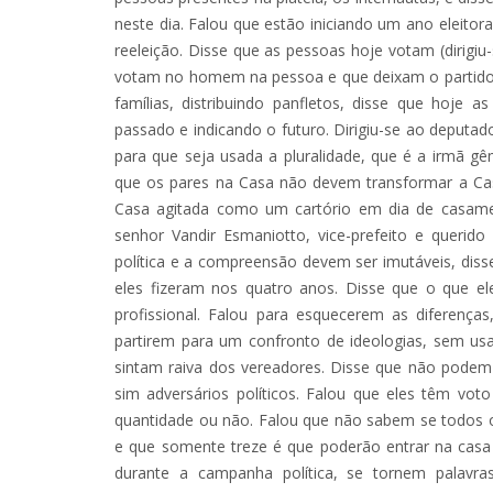
neste dia. Falou que estão iniciando um ano eleitor
reeleição. Disse que as pessoas hoje votam (dirigiu
votam no homem na pessoa e que deixam o partido d
famílias, distribuindo panfletos, disse que hoje
passado e indicando o futuro. Dirigiu-se ao deputad
para que seja usada a pluralidade, que é a irmã gê
que os pares na Casa não devem transformar a Ca
Casa agitada como um cartório em dia de casamen
senhor Vandir Esmaniotto, vice-prefeito e querid
política e a compreensão devem ser imutáveis, diss
eles fizeram nos quatro anos. Disse que o que 
profissional. Falou para esquecerem as diferenç
partirem para um confronto de ideologias, sem us
sintam raiva dos vereadores. Disse que não podem 
sim adversários políticos. Falou que eles têm vo
quantidade ou não. Falou que não sabem se todos 
e que somente treze é que poderão entrar na casa
durante a campanha política, se tornem palavr