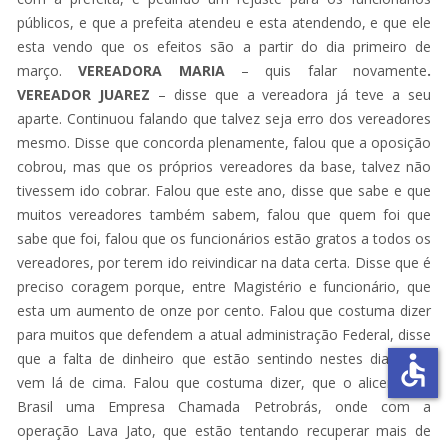
públicos, e que a prefeita atendeu e esta atendendo, e que ele
esta vendo que os efeitos são a partir do dia primeiro de
março.
VEREADORA MARIA
– quis falar novamente
.
VEREADOR
JUAREZ
– disse que a vereadora já teve a seu
aparte. Continuou falando que talvez seja erro dos vereadores
mesmo. Disse que concorda plenamente, falou que a oposição
cobrou, mas que os próprios vereadores da base, talvez não
tivessem ido cobrar. Falou que este ano, disse que sabe e que
muitos vereadores também sabem, falou que quem foi que
sabe que foi, falou que os funcionários estão gratos a todos os
vereadores, por terem ido reivindicar na data certa. Disse que é
preciso coragem porque, entre Magistério e funcionário, que
esta um aumento de onze por cento. Falou que costuma dizer
para muitos que defendem a atual administração Federal, disse
que a falta de dinheiro que estão sentindo nestes dias, que
accessible
vem lá de cima. Falou que costuma dizer, que o alicerce do
Brasil uma Empresa Chamada Petrobrás, onde com a
operação Lava Jato, que estão tentando recuperar mais de