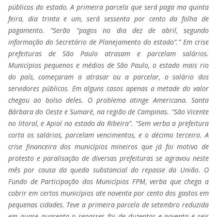
públicos do estado. A primeira parcela que será paga ma quinta
feira, dia trinta e um, será sessenta por cento da folha de
pagamento. “Serão “pagos no dia dez de abril, segundo
informação do Secretário de Planejamento do estado”.” Em crise
prefeituras de São Paulo atrasam e parcelam salários.
Municípios pequenos e médios de São Paulo, o estado mais rio
do país, começaram a atrasar ou a parcelar, o salário dos
servidores públicos. Em alguns casos apenas a metade do valor
chegou ao bolso deles. O problema atinge Americana. Santa
Bárbara do Oeste e Sumaré, na região de Campinas. “São Vicente
no litoral, e Apiaí no estado da Ribeira”. “Sem verba a prefeitura
corta os salários, parcelam vencimentos, e o décimo terceiro. A
crise financeira dos municípios mineiros que já foi motivo de
protesto e paralisação de diversas prefeituras se agravou neste
mês por causa da queda substancial do repasse da União. O
Fundo de Participação dos Municípios FPM, verba que chega a
cobrir em certos municípios ate noventa por cento dos gastos em
pequenas cidades. Teve a primeira parcela de setembro reduzida
em quase quarenta o repasses foi de duzentos e noventa e seis