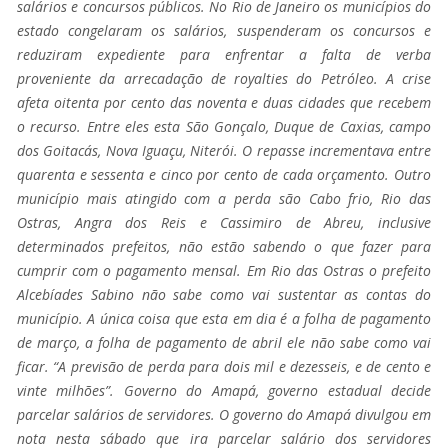
salários e concursos públicos. No Rio de Janeiro os municípios do
estado congelaram os salários, suspenderam os concursos e
reduziram expediente para enfrentar a falta de verba
proveniente da arrecadação de royalties do Petróleo. A crise
afeta oitenta por cento das noventa e duas cidades que recebem
o recurso. Entre eles esta São Gonçalo, Duque de Caxias, campo
dos Goitacás, Nova Iguaçu, Niterói. O repasse incrementava entre
quarenta e sessenta e cinco por cento de cada orçamento. Outro
município mais atingido com a perda são Cabo frio, Rio das
Ostras, Angra dos Reis e Cassimiro de Abreu, inclusive
determinados prefeitos, não estão sabendo o que fazer para
cumprir com o pagamento mensal. Em Rio das Ostras o prefeito
Alcebíades Sabino não sabe como vai sustentar as contas do
município. A única coisa que esta em dia é a folha de pagamento
de março, a folha de pagamento de abril ele não sabe como vai
ficar. “A previsão de perda para dois mil e dezesseis, e de cento e
vinte milhões”. Governo do Amapá, governo estadual decide
parcelar salários de servidores. O governo do Amapá divulgou em
nota nesta sábado que ira parcelar salário dos servidores