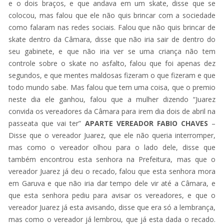
e o dois braços, e que andava em um skate, disse que se
colocou, mas falou que ele não quis brincar com a sociedade
como falaram nas redes sociais. Falou que não quis brincar de
skate dentro da Câmara, disse que não iria sair de dentro do
seu gabinete, e que não iria ver se uma criança não tem
controle sobre o skate no asfalto, falou que foi apenas dez
segundos, e que mentes maldosas fizeram o que fizeram e que
todo mundo sabe. Mas falou que tem uma coisa, que o premio
neste dia ele ganhou, falou que a mulher dizendo “Juarez
convida os vereadores da Câmara para irem dia dois de abril na
passeata que vai ter”
APARTE VEREADOR FABIO CHAVES
–
Disse que o vereador Juarez, que ele não queria interromper,
mas como o vereador olhou para o lado dele, disse que
também encontrou esta senhora na Prefeitura, mas que o
vereador Juarez já deu o recado, falou que esta senhora mora
em Garuva e que não iria dar tempo dele vir até a Câmara, e
que esta senhora pediu para avisar os vereadores, e que o
vereador Juarez já esta avisando, disse que era só a lembrança,
mas como o vereador já lembrou, que já esta dada o recado.