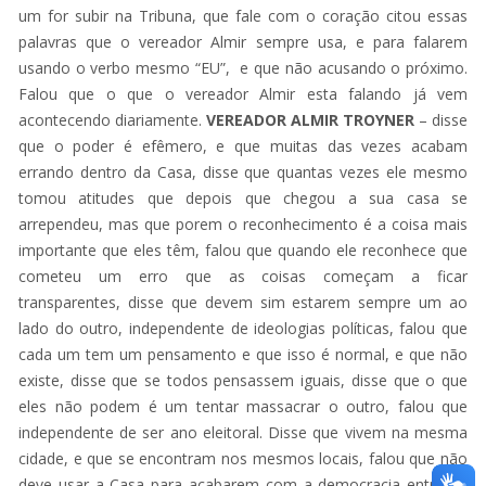
um for subir na Tribuna, que fale com o coração citou essas
palavras que o vereador Almir sempre usa, e para falarem
usando o verbo mesmo “EU”, e que não acusando o próximo.
Falou que o que o vereador Almir esta falando já vem
acontecendo diariamente.
VEREADOR ALMIR TROYNER
– disse
que o poder é efêmero, e que muitas das vezes acabam
errando dentro da Casa, disse que quantas vezes ele mesmo
tomou atitudes que depois que chegou a sua casa se
arrependeu, mas que porem o reconhecimento é a coisa mais
importante que eles têm, falou que quando ele reconhece que
cometeu um erro que as coisas começam a ficar
transparentes, disse que devem sim estarem sempre um ao
lado do outro, independente de ideologias políticas, falou que
cada um tem um pensamento e que isso é normal, e que não
existe, disse que se todos pensassem iguais, disse que o que
eles não podem é um tentar massacrar o outro, falou que
independente de ser ano eleitoral. Disse que vivem na mesma
cidade, e que se encontram nos mesmos locais, falou que não
deve usar a Casa para acabarem com a democracia entre os