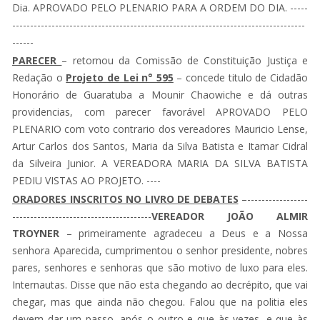
Dia. APROVADO PELO PLENARIO PARA A ORDEM DO DIA. -----
----------------------------------------------------------------------------------
------
PARECER
– retornou da Comissão de Constituição Justiça e
Redação o
Projeto de Lei n° 595
– concede titulo de Cidadão
Honorário de Guaratuba a Mounir Chaowiche e dá outras
providencias, com parecer favorável APROVADO PELO
PLENARIO com voto contrario dos vereadores Mauricio Lense,
Artur Carlos dos Santos, Maria da Silva Batista e Itamar Cidral
da Silveira Junior. A VEREADORA MARIA DA SILVA BATISTA
PEDIU VISTAS AO PROJETO. ----
ORADORES INSCRITOS NO LIVRO DE DEBATES
–-----------------
---------------------------------------
VEREADOR JOÃO ALMIR
TROYNER
– primeiramente agradeceu a Deus e a Nossa
senhora Aparecida, cumprimentou o senhor presidente, nobres
pares, senhores e senhoras que são motivo de luxo para eles.
Internautas. Disse que não esta chegando ao decrépito, que vai
chegar, mas que ainda não chegou. Falou que na politia eles
devem dar um passo, após o outro e que às vezes, e que às