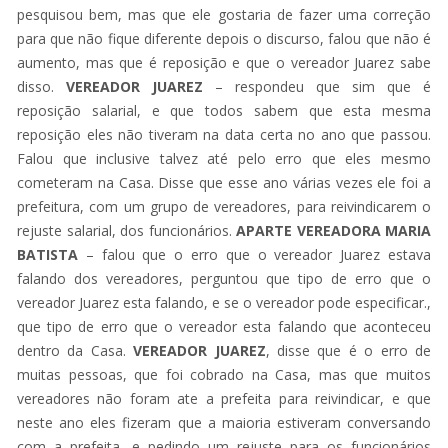
pesquisou bem, mas que ele gostaria de fazer uma correção
para que não fique diferente depois o discurso, falou que não é
aumento, mas que é reposição e que o vereador Juarez sabe
disso.
VEREADOR JUAREZ
– respondeu que sim que é
reposição salarial, e que todos sabem que esta mesma
reposição eles não tiveram na data certa no ano que passou.
Falou que inclusive talvez até pelo erro que eles mesmo
cometeram na Casa. Disse que esse ano várias vezes ele foi a
prefeitura, com um grupo de vereadores, para reivindicarem o
rejuste salarial, dos funcionários.
APARTE VEREADORA MARIA
BATISTA
– falou que o erro que o vereador Juarez estava
falando dos vereadores, perguntou que tipo de erro que o
vereador Juarez esta falando, e se o vereador pode especificar.,
que tipo de erro que o vereador esta falando que aconteceu
dentro da Casa.
VEREADOR JUAREZ
, disse que é o erro de
muitas pessoas, que foi cobrado na Casa, mas que muitos
vereadores não foram ate a prefeita para reivindicar, e que
neste ano eles fizeram que a maioria estiveram conversando
com a prefeita, e pedindo um rejuste para os funcionários