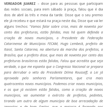
VEREADOR JUAREZ
– disse para as pessoas que participam
das redes sociais, para irem sábado à praça, falou que é dia
dois de abril às três e meia da tarde. Disse que o seu premio
ele já recebeu e que estará na praça neste dia, Disse que vai ler
alguns trechos: “
Vamos falar sobre crise, mais de noventa por
cento das prefeituras, estão falidas, mas há quem defenda a
criação de novos municípios, o Presidente da Federação
Catarinense de Municípios FECAM, Hugo Lembeck, prefeito de
Itaiol, Santa Catarina, na abertura da marcha dos prefeitos, a
Brasília, que o prefeito disse, que mais de noventa por cento das
prefeituras brasileiras estão falidas, Falou que acredita que seja
verdade, o que me espanta que o Congresso Nacional se prepara
para derrubar o veto da Presidente Dilma Rousseff, a Lei já
aprovada pelo senhores Parlamentares, que cria mais
quatrocentos novos municípios. Podemos criar novos municípios,
e os que já existem estão falidos, como a criação de novos
municípios, vai aumentar o exército de prefeitos, pedintes,
tirando um outro de algum município de boa arrecadação de
impostos e de bom Gestor, que a maioria é formada por