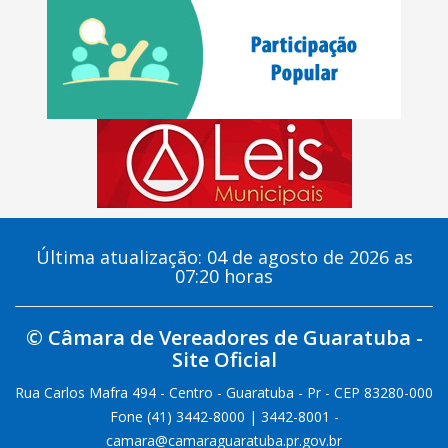
Última atualização: 04 de agosto de 2026 as
07:20 horas
© Câmara de Vereadores de Guaratuba -
Site Oficial
Rua Carlos Mafra 494 - Centro - Guaratuba - Pr - CEP 83280-000
Fone (41) 3442-8000 | 3442-8001 -
camara@camaraguaratuba.pr.gov.br