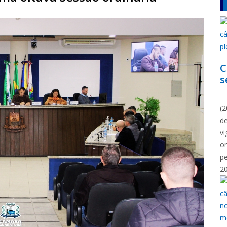
C
s
N
(2
d
vi
o
p
2