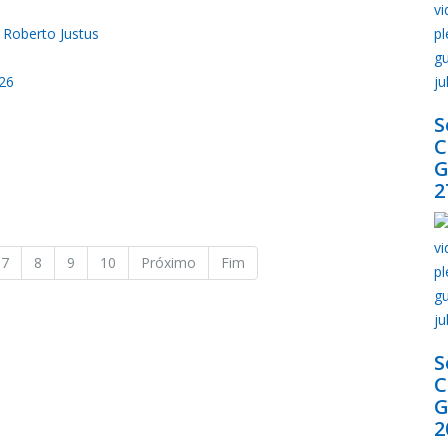
 Roberto Justus
026
S
l
G
2
7
8
9
10
Próximo
Fim
S
G
2