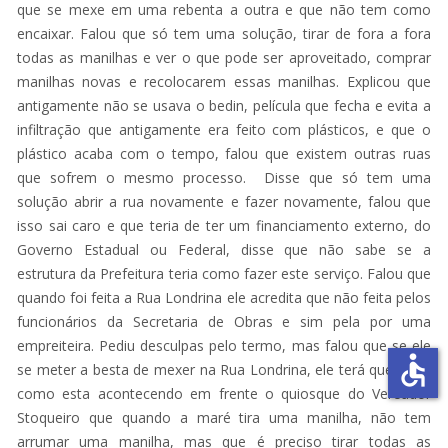
que se mexe em uma rebenta a outra e que não tem como
encaixar. Falou que só tem uma solução, tirar de fora a fora
todas as manilhas e ver o que pode ser aproveitado, comprar
manilhas novas e recolocarem essas manilhas. Explicou que
antigamente não se usava o bedin, película que fecha e evita a
infiltração que antigamente era feito com plásticos, e que o
plástico acaba com o tempo, falou que existem outras ruas
que sofrem o mesmo processo. Disse que só tem uma
solução abrir a rua novamente e fazer novamente, falou que
isso sai caro e que teria de ter um financiamento externo, do
Governo Estadual ou Federal, disse que não sabe se a
estrutura da Prefeitura teria como fazer este serviço. Falou que
quando foi feita a Rua Londrina ele acredita que não feita pelos
funcionários da Secretaria de Obras e sim pela por uma
empreiteira. Pediu desculpas pelo termo, mas falou que se ele
accessible
se meter a besta de mexer na Rua Londrina, ele terá que fazer
como esta acontecendo em frente o quiosque do Vereador
Stoqueiro que quando a maré tira uma manilha, não tem
arrumar uma manilha, mas que é preciso tirar todas as