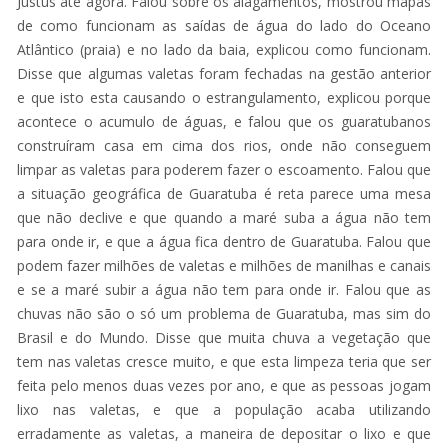
Justus até agora. Falou sobre os alagamentos, mostrou mapas
de como funcionam as saídas de água do lado do Oceano
Atlântico (praia) e no lado da baia, explicou como funcionam.
Disse que algumas valetas foram fechadas na gestão anterior
e que isto esta causando o estrangulamento, explicou porque
acontece o acumulo de águas, e falou que os guaratubanos
construíram casa em cima dos rios, onde não conseguem
limpar as valetas para poderem fazer o escoamento. Falou que
a situação geográfica de Guaratuba é reta parece uma mesa
que não declive e que quando a maré suba a água não tem
para onde ir, e que a água fica dentro de Guaratuba. Falou que
podem fazer milhões de valetas e milhões de manilhas e canais
e se a maré subir a água não tem para onde ir. Falou que as
chuvas não são o só um problema de Guaratuba, mas sim do
Brasil e do Mundo. Disse que muita chuva a vegetação que
tem nas valetas cresce muito, e que esta limpeza teria que ser
feita pelo menos duas vezes por ano, e que as pessoas jogam
lixo nas valetas, e que a população acaba utilizando
erradamente as valetas, a maneira de depositar o lixo e que