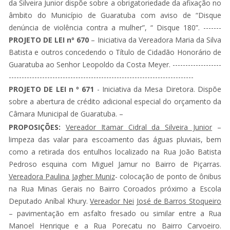
da Silveira Junior dispõe sobre a obrigatoriedade da afixação no
âmbito do Município de Guaratuba com aviso de “Disque
denúncia de violência contra a mulher”, “ Disque 180”. -------
PROJETO DE LEI nº 670
– Iniciativa da Vereadora Maria da Silva
Batista e outros concedendo o Título de Cidadão Honorário de
Guaratuba ao Senhor Leopoldo da Costa Meyer. -------------------
------------------------------------------------------------------------
PROJETO DE LEI n º 671
- Iniciativa da Mesa Diretora. Dispõe
sobre a abertura de crédito adicional especial do orçamento da
Câmara Municipal de Guaratuba. –
PROPOSIÇÕES:
Vereador Itamar Cidral da Silveira Junior
–
limpeza das valar para escoamento das águas pluviais, bem
como a retirada dos entulhos localizado na Rua João Batista
Pedroso esquina com Miguel Jamur no Bairro de Piçarras.
Vereadora Paulina Jagher Muniz
- colocação de ponto de ônibus
na Rua Minas Gerais no Bairro Coroados próximo a Escola
Deputado Aníbal Khury.
Vereador Nei
José de Barros Stoqueiro
– pavimentação em asfalto fresado ou similar entre a Rua
Manoel Henrique e a Rua Porecatu no Bairro Carvoeiro.