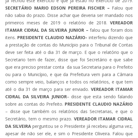
já fechou este exercício e que já estão no exercício de 2019.
SECRETÁRIO MARIO EDSON PEREIRA FISCHER –
Falou que
não sabia do prazo. Disse achar que deveria ser mandado nos
primeiros meses de 2019 o relatório de 2018.
VEREADOR
ITAMAR CIDRAL DA SILVEIRA JUNIOR –
falou que foram dois
itens.
PRESIDENTE CLAUDIO NAZÁRIO-
interferiu dizendo que
a prestação de contas do Município para o Tribunal de Contas
deve ser feita até o dia 31 de março. E que o relatório que o
Secretario tem de fazer, disse que foi Secretário e que sabe
que era preciso prestar conta da sua Secretaria para o Prefeito
ou para o Município, e que da Prefeitura vem para a Câmara
como sempre veio, balanços e todos os relatórios, e que tem
até o dia 31 de março para ser enviado.
VEREADOR ITAMAR
CIDRAL DA SILVEIRA JUNIOR
– disse que esta sendo falando
sobre as contas do Prefeito.
PRESIDENTE CLAUDIO NAZÁRIO
– disse que também os relatórios das Secretarias, e que o
Secretário, tem o mesmo prazo.
VEREADOR ITAMAR CIDRAL
DA SILVEIRA
perguntou se o Presidente já recebeu alguma vez,
apesar de não ser ele, e sim o Presidente Oliveira. Falou que