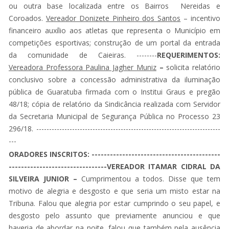
ou outra base localizada entre os Bairros Nereidas e
Coroados.
Vereador Donizete Pinheiro dos Santos
– incentivo
financeiro auxílio aos atletas que representa o Município em
competições esportivas; construção de um portal da entrada
da comunidade de Caieiras. --------
REQUERIMENTOS:
Vereadora Professora Paulina Jagher Muniz
–
solicita relatório
conclusivo sobre a concessão administrativa da iluminação
pública de Guaratuba firmada com o Institui Graus e pregão
48/18; cópia de relatório da Sindicância realizada com Servidor
da Secretaria Municipal de Segurança Pública no Processo 23
296/18. ------------------------------------------------------------------------
---
ORADORES INSCRITOS: ------------------------------------------
--------------------------------VEREADOR ITAMAR CIDRAL DA
SILVEIRA JUNIOR –
Cumprimentou a todos. Disse que tem
motivo de alegria e desgosto e que seria um misto estar na
Tribuna. Falou que alegria por estar cumprindo o seu papel, e
desgosto pelo assunto que previamente anunciou e que
haveria de abordar na noite, falou que também pela ausência