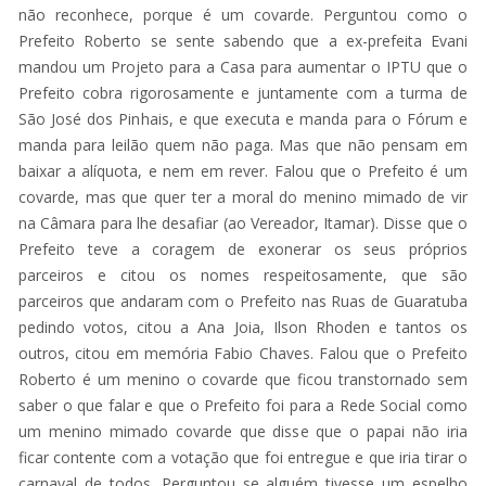
não reconhece, porque é um covarde. Perguntou como o
Prefeito Roberto se sente sabendo que a ex-prefeita Evani
mandou um Projeto para a Casa para aumentar o IPTU que o
Prefeito cobra rigorosamente e juntamente com a turma de
São José dos Pinhais, e que executa e manda para o Fórum e
manda para leilão quem não paga. Mas que não pensam em
baixar a alíquota, e nem em rever. Falou que o Prefeito é um
covarde, mas que quer ter a moral do menino mimado de vir
na Câmara para lhe desafiar (ao Vereador, Itamar). Disse que o
Prefeito teve a coragem de exonerar os seus próprios
parceiros e citou os nomes respeitosamente, que são
parceiros que andaram com o Prefeito nas Ruas de Guaratuba
pedindo votos, citou a Ana Joia, Ilson Rhoden e tantos os
outros, citou em memória Fabio Chaves. Falou que o Prefeito
Roberto é um menino o covarde que ficou transtornado sem
saber o que falar e que o Prefeito foi para a Rede Social como
um menino mimado covarde que disse que o papai não iria
ficar contente com a votação que foi entregue e que iria tirar o
carnaval de todos. Perguntou se alguém tivesse um espelho