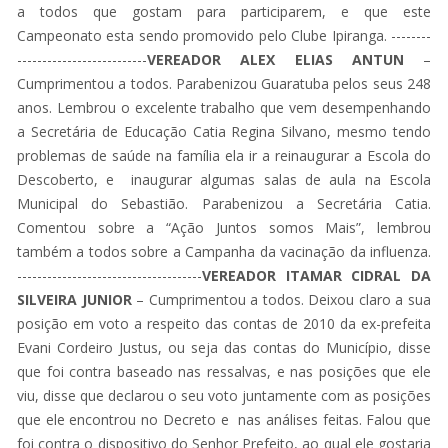
a todos que gostam para participarem, e que este
Campeonato esta sendo promovido pelo Clube Ipiranga. --------
--------------------------
VEREADOR ALEX ELIAS ANTUN
–
Cumprimentou a todos. Parabenizou Guaratuba pelos seus 248
anos. Lembrou o excelente trabalho que vem desempenhando
a Secretária de Educação Catia Regina Silvano, mesmo tendo
problemas de saúde na família ela ir a reinaugurar a Escola do
Descoberto, e inaugurar algumas salas de aula na Escola
Municipal do Sebastião. Parabenizou a Secretária Catia.
Comentou sobre a “Ação Juntos somos Mais”, lembrou
também a todos sobre a Campanha da vacinação da influenza.
-------------------------------------
VEREADOR ITAMAR CIDRAL DA
SILVEIRA JUNIOR
– Cumprimentou a todos. Deixou claro a sua
posição em voto a respeito das contas de 2010 da ex-prefeita
Evani Cordeiro Justus, ou seja das contas do Município, disse
que foi contra baseado nas ressalvas, e nas posições que ele
viu, disse que declarou o seu voto juntamente com as posições
que ele encontrou no Decreto e nas análises feitas. Falou que
foi contra o dispositivo do Senhor Prefeito, ao qual ele gostaria