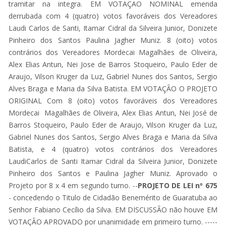
tramitar na integra. EM VOTAÇAO NOMINAL emenda
derrubada com 4 (quatro) votos favoráveis dos Vereadores
Laudi Carlos de Santi, Itamar Cidral da Silveira Junior, Donizete
Pinheiro dos Santos Paulina Jagher Muniz. 8 (oito) votos
contrários dos Vereadores Mordecai Magalhães de Oliveira,
Alex Elias Antun, Nei Jose de Barros Stoqueiro, Paulo Eder de
Araujo, Vilson Kruger da Luz, Gabriel Nunes dos Santos, Sergio
Alves Braga e Maria da Silva Batista. EM VOTAÇÃO O PROJETO
ORIGINAL Com 8 (oito) votos favoráveis dos Vereadores
Mordecai Magalhães de Oliveira, Alex Elias Antun, Nei José de
Barros Stoqueiro, Paulo Eder de Araujo, Vilson Kruger da Luz,
Gabriel Nunes dos Santos, Sergio Alves Braga e Maria da Silva
Batista, e 4 (quatro) votos contrários dos Vereadores
LaudiCarlos de Santi Itamar Cidral da Silveira Junior, Donizete
Pinheiro dos Santos e Paulina Jagher Muniz. Aprovado o
Projeto por 8 x 4 em segundo turno. --
PROJETO DE LEI nº 675
- concedendo o Titulo de Cidadão Benemérito de Guaratuba ao
Senhor Fabiano Cecílio da Silva. EM DISCUSSÃO não houve EM
VOTAÇÃO APROVADO por unanimidade em primeiro turno. -----