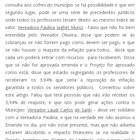
consulta aos cofres do município se há possibilidade e que em
segundo lugar, pode vir uma série de precedentes jurídicos
onde todos os professores teriam direito ao mesmo índice de
valor.
Vereadora Paulina Jagher Muniz
- Falou que não foi bem
entendida pelo Vereador Oliveira, disse que podem vir às
cobranças se não forrem pago como devem ser pago, e que
se não houver o reajuste da inflação para todos, disse que
cada um poderá entrar com recursos para receberem. Disse
que se não for aprovada emenda e o Projeto for aprovado
como está, disse que estarão segregando os professores de
receberam os 3,94% que seria a reposição da inflação
garantida a todos os servidores públicos. Comentou sobre
este artigo. Falou que terá pessoas que não irão receber os
3,94% de reajuste, e que isto pode gerar ações contra o
Município.
Vereador Laudi Carlos
de Santi
– disse ser solidário
com a Vereadora Paulina, e que na verdade ele não assinou a
Emenda no dia, por não estar presente, mas que não adianta
estarem discutindo o impacto financeiro se na realidade o
Projeto tramitou em Regime de Urgência, não passou pelas