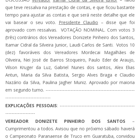
que teve ressalva na prestação de contas, e que ficou bastante
tempo para ajustar as contas e que será neste detalhe que ele
vai basear o seu voto.
Presidente Claudio
– disse que foi
aprovado com ressalvas. VOTAÇÃO NOMINAL. Com votos 3
(três) contrários dos Vereadores Donizete Pinheiro dos Santos,
Itamar Cidral da Silveira Junior, Laudi Carlos de Santi. Votos 10
(dez) favoráveis dos Vereadores Mordecai Magalhães de
Oliveira, Nei José de Barros Stoqueiro, Paulo Eder de Araujo,
Vilson Kruger da Luz, Gabriel Nunes dos santos, Alex Elias
Antun, Maria da Silva Batista, Sergio Alves Braga e Claudio
Nazário da Silva, Paulina Jagher Muniz. Aprovado por maioria
em segundo turno. ---------------------------------------------------------
-----------------------------
EXPLICAÇÕES PESSOAIS
: ------------------------------------------------
-------------------
VEREADOR DONIZETE PINHEIRO DOS SANTOS
–
Cumprimentou a todos. Avisou que no próximo sábado haverá
o Campeonato Paranaense de Truco em Guaratuba, convidou