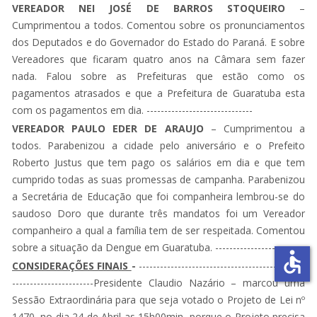
VEREADOR NEI JOSÉ DE BARROS STOQUEIRO
–
Cumprimentou a todos. Comentou sobre os pronunciamentos
dos Deputados e do Governador do Estado do Paraná. E sobre
Vereadores que ficaram quatro anos na Câmara sem fazer
nada. Falou sobre as Prefeituras que estão como os
pagamentos atrasados e que a Prefeitura de Guaratuba esta
com os pagamentos em dia. ------------------------------
VEREADOR PAULO EDER DE ARAUJO
– Cumprimentou a
todos. Parabenizou a cidade pelo aniversário e o Prefeito
Roberto Justus que tem pago os salários em dia e que tem
cumprido todas as suas promessas de campanha. Parabenizou
a Secretária de Educação que foi companheira lembrou-se do
saudoso Doro que durante três mandatos foi um Vereador
companheiro a qual a família tem de ser respeitada. Comentou
sobre a situação da Dengue em Guaratuba. ---------------------
accessible
CONSIDERAÇÕES FINAIS
-
-----------------------------------------------
-----------------------Presidente Claudio Nazário – marcou uma
Sessão Extraordinária para que seja votado o Projeto de Lei nº
1470, no dia 24 de Abril as 15h00min, porque o Projeto precisa