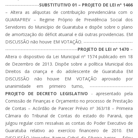
----------------------
SUBSTITUTIVO 01 – PROJETO DE LEI nº 1466
– Altera as alíquotas de contribuição previdenciária com o
GUARAPREV – Regime Próprio de Previdência Social dos
Servidores do Município de Guaratuba e dispõe sobre o plano
de amortização do déficit atuarial e dá outras providencias. EM
DISCUSSÃO não houve EM VOTAÇÃO. --------------------------------
-----------------------------------------------
PROJETO DE LEI nº 1470
–
Altera o dispositivo da Lei Municipal nº 1574 publicado em 18
de Dezembro de 2013. Dispõe sobre a política Municipal dos
Direitos da criança e do adolescente de Guaratuba EM
DISCUSSÃO não houve EM VOTAÇÃO aprovado por
unanimidade em primeiro turno, ----------------------------
PROJETO DE DECRETO LEGISLATIVO
- apresentado pela
Comissão de Finanças e Orçamento no processo de Prestação
de Contas – Acórdão de Parecer Prévio nº 363/18 – Primeira
Câmara do Tribunal de Contas do estado do Paraná, que
julgou regular com ressalvas as contas do Poder Executivo de
Guaratuba relativo ao exercício financeiro de 2010. EM
DISCUSSÃO
Vereador
Itamar Cidral da Silveira Junior
– falou