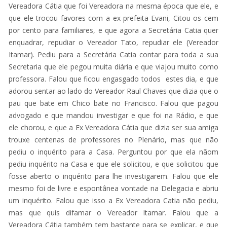
Vereadora Cátia que foi Vereadora na mesma época que ele, e
que ele trocou favores com a ex-prefeita Evani, Citou os cem
por cento para familiares, e que agora a Secretária Catia quer
enquadrar, repudiar o Vereador Tato, repudiar ele (Vereador
Itamar). Pediu para a Secretária Catia contar para toda a sua
Secretaria que ele pegou muita diária e que viajou muito como
professora. Falou que ficou engasgado todos estes dia, e que
adorou sentar ao lado do Vereador Raul Chaves que dizia que o
pau que bate em Chico bate no Francisco. Falou que pagou
advogado e que mandou investigar e que foi na Rádio, e que
ele chorou, e que a Ex Vereadora Cátia que dizia ser sua amiga
trouxe centenas de professores no Plenário, mas que não
pediu o inquérito para a Casa. Perguntou por que ela nãom
pediu inquérito na Casa e que ele solicitou, e que solicitou que
fosse aberto o inquérito para lhe investigarem. Falou que ele
mesmo foi de livre e espontânea vontade na Delegacia e abriu
um inquérito. Falou que isso a Ex Vereadora Catia não pediu,
mas que quis difamar o Vereador Itamar. Falou que a
Vereadora Cátia também tem bastante para se explicar, e que