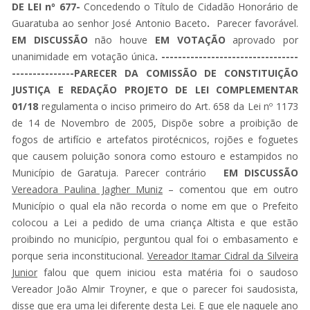
DE LEI nº 677-
Concedendo o Título de Cidadão Honorário de
Guaratuba ao senhor José Antonio Baceto
.
Parecer favorável.
EM DISCUSSÃO
não houve
EM VOTAÇÃO
aprovado por
unanimidade em votação única
. ---------------------------------
---------------PARECER DA COMISSÃO DE CONSTITUIÇÃO
JUSTIÇA E REDAÇÃO PROJETO DE LEI COMPLEMENTAR
01/18
regulamenta o inciso primeiro do Art. 658 da Lei nº 1173
de 14 de Novembro de 2005, Dispõe sobre a proibição de
fogos de artifício e artefatos pirotécnicos, rojões e foguetes
que causem poluição sonora como estouro e estampidos no
Município de Garatuja. Parecer contrário
EM DISCUSSÃO
Vereadora Paulina Jagher Muniz
– comentou que em outro
Município o qual ela não recorda o nome em que o Prefeito
colocou a Lei a pedido de uma criança Altista e que estão
proibindo no município, perguntou qual foi o embasamento e
porque seria inconstitucional.
Vereador Itamar Cidral da Silveira
Junior
falou que quem iniciou esta matéria foi o saudoso
Vereador João Almir Troyner, e que o parecer foi saudosista,
disse que era uma lei diferente desta Lei. E que ele naquele ano