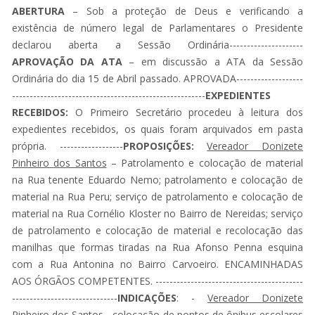
ABERTURA
– Sob a proteção de Deus e verificando a
existência de número legal de Parlamentares o Presidente
declarou aberta a Sessão Ordinária---------------------
APROVAÇÃO DA ATA
– em discussão a ATA da Sessão
Ordinária do dia 15 de Abril passado. APROVADA-------------------
-------------------------------------------------------
EXPEDIENTES
RECEBIDOS:
O Primeiro Secretário procedeu à leitura dos
expedientes recebidos, os quais foram arquivados em pasta
própria. ------------------
PROPOSIÇÕES:
Vereador Donizete
Pinheiro dos Santos
– Patrolamento e colocação de material
na Rua tenente Eduardo Nemo; patrolamento e colocação de
material na Rua Peru; serviço de patrolamento e colocação de
material na Rua Cornélio Kloster no Bairro de Nereidas; serviço
de patrolamento e colocação de material e recolocação das
manilhas que formas tiradas na Rua Afonso Penna esquina
com a Rua Antonina no Bairro Carvoeiro. ENCAMINHADAS
AOS ÓRGÃOS COMPETENTES. ------------------------------------------
------------------------------
INDICAÇÕES
: -
Vereador Donizete
Pinheiro dos Santos
- colocação de pontos de ônibus escolares