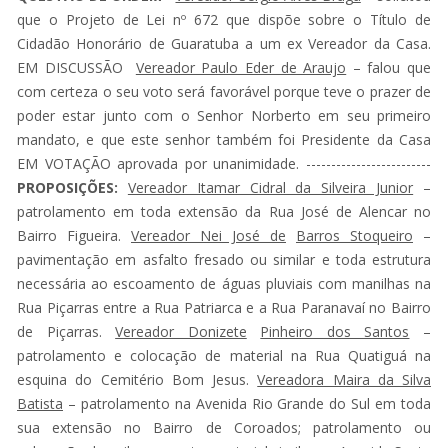
que o Projeto de Lei nº 672 que dispõe sobre o Título de
Cidadão Honorário de Guaratuba a um ex Vereador da Casa.
EM DISCUSSÃO
Vereador Paulo Eder de Araujo
– falou que
com certeza o seu voto será favorável porque teve o prazer de
poder estar junto com o Senhor Norberto em seu primeiro
mandato, e que este senhor também foi Presidente da Casa
EM VOTAÇÃO aprovada por unanimidade. -------------------------
PROPOSIÇÕES:
Vereador Itamar Cidral da Silveira Junior
–
patrolamento em toda extensão da Rua José de Alencar no
Bairro Figueira.
Vereador Nei José de
Barros Stoqueiro
–
pavimentação em asfalto fresado ou similar e toda estrutura
necessária ao escoamento de águas pluviais com manilhas na
Rua Piçarras entre a Rua Patriarca e a Rua Paranavaí no Bairro
de Piçarras.
Vereador Donizete
Pinheiro dos Santos
–
patrolamento e colocação de material na Rua Quatiguá na
esquina do Cemitério Bom Jesus.
Vereadora Maira da Silva
Batista
– patrolamento na Avenida Rio Grande do Sul em toda
sua extensão no Bairro de Coroados; patrolamento ou