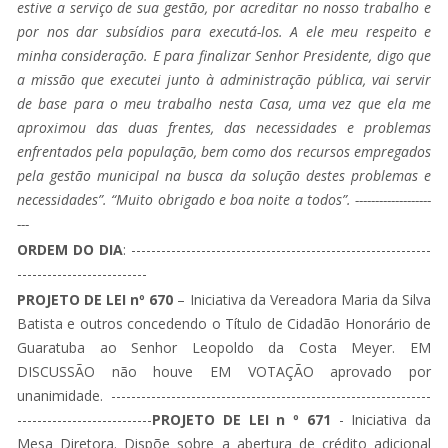
estive a serviço de sua gestão, por acreditar no nosso trabalho e
por nos dar subsídios para executá-los. A ele meu respeito e
minha consideração. E para finalizar Senhor Presidente, digo que
a missão que executei junto à administração pública, vai servir
de base para o meu trabalho nesta Casa, uma vez que ela me
aproximou das duas frentes, das necessidades e problemas
enfrentados pela população, bem como dos recursos empregados
pela gestão municipal na busca da solução destes problemas e
necessidades”. “Muito obrigado e boa noite a todos”. -------------------
---
ORDEM DO DIA
: ------------------------------------------------------------
--------------------------
PROJETO DE LEI nº 670
– Iniciativa da Vereadora Maria da Silva
Batista e outros concedendo o Título de Cidadão Honorário de
Guaratuba ao Senhor Leopoldo da Costa Meyer. EM
DISCUSSÃO não houve EM VOTAÇÃO aprovado por
unanimidade. ----------------------------------------------------------------
---------------------------
PROJETO DE LEI n º 671
- Iniciativa da
Mesa Diretora. Dispõe sobre a abertura de crédito adicional