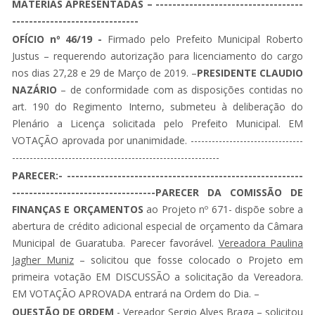
MATERIAS APRESENTADAS – -----------------------------------
------------------------------
OFÍCIO nº 46/19 -
Firmado pelo Prefeito Municipal Roberto
Justus – requerendo autorização para licenciamento do cargo
nos dias 27,28 e 29 de Março de 2019. –
PRESIDENTE CLAUDIO
NAZÁRIO
– de conformidade com as disposições contidas no
art. 190 do Regimento Interno, submeteu à deliberação do
Plenário a Licença solicitada pelo Prefeito Municipal. EM
VOTAÇÃO aprovada por unanimidade. --------------------------------
-----------------------------------------------------------
PARECER:- --------------------------------------------------------
----------------------------------PARECER DA COMISSÃO DE
FINANÇAS E ORÇAMENTOS
ao Projeto nº 671- dispõe sobre a
abertura de crédito adicional especial de orçamento da Câmara
Municipal de Guaratuba. Parecer favorável.
Vereadora Paulina
Jagher Muniz
– solicitou que fosse colocado o Projeto em
primeira votação EM DISCUSSÃO a solicitação da Vereadora.
EM VOTAÇÃO APROVADA entrará na Ordem do Dia. –
QUESTÃO DE ORDEM
-
Vereador Sergio Alves Braga
– solicitou