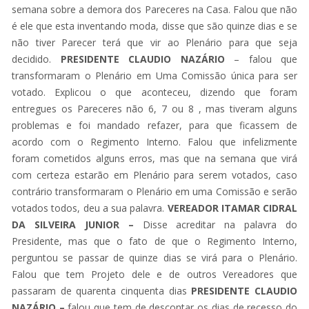
semana sobre a demora dos Pareceres na Casa. Falou que não
é ele que esta inventando moda, disse que são quinze dias e se
não tiver Parecer terá que vir ao Plenário para que seja
decidido.
PRESIDENTE CLAUDIO NAZÁRIO
– falou que
transformaram o Plenário em Uma Comissão única para ser
votado. Explicou o que aconteceu, dizendo que foram
entregues os Pareceres não 6, 7 ou 8 , mas tiveram alguns
problemas e foi mandado refazer, para que ficassem de
acordo com o Regimento Interno. Falou que infelizmente
foram cometidos alguns erros, mas que na semana que virá
com certeza estarão em Plenário para serem votados, caso
contrário transformaram o Plenário em uma Comissão e serão
votados todos, deu a sua palavra.
VEREADOR ITAMAR CIDRAL
DA SILVEIRA JUNIOR –
Disse acreditar na palavra do
Presidente, mas que o fato de que o Regimento Interno,
perguntou se passar de quinze dias se virá para o Plenário.
Falou que tem Projeto dele e de outros Vereadores que
passaram de quarenta cinquenta dias
PRESIDENTE CLAUDIO
NAZÁRIO –
falou que tem de descontar os dias de recesso do