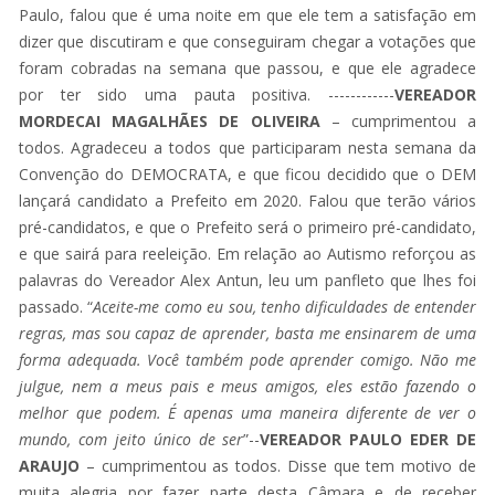
Paulo, falou que é uma noite em que ele tem a satisfação em
dizer que discutiram e que conseguiram chegar a votações que
foram cobradas na semana que passou, e que ele agradece
por ter sido uma pauta positiva. ------------
VEREADOR
MORDECAI MAGALHÃES DE OLIVEIRA
– cumprimentou a
todos. Agradeceu a todos que participaram nesta semana da
Convenção do DEMOCRATA, e que ficou decidido que o DEM
lançará candidato a Prefeito em 2020. Falou que terão vários
pré-candidatos, e que o Prefeito será o primeiro pré-candidato,
e que sairá para reeleição. Em relação ao Autismo reforçou as
palavras do Vereador Alex Antun, leu um panfleto que lhes foi
passado. “
Aceite-me como eu sou, tenho dificuldades de entender
regras, mas sou capaz de aprender, basta me ensinarem de uma
forma adequada. Você também pode aprender comigo. Não me
julgue, nem a meus pais e meus amigos, eles estão fazendo o
melhor que podem. É apenas uma maneira diferente de ver o
mundo, com jeito único de ser
”--
VEREADOR PAULO EDER DE
ARAUJO
– cumprimentou as todos. Disse que tem motivo de
muita alegria por fazer parte desta Câmara e de receber