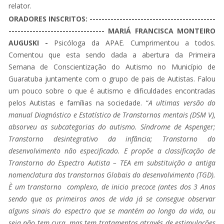
relator.
ORADORES INSCRITOS: ------------------------------------------
-------------------------------- MARIÁ FRANCISCA MONTEIRO
AUGUSKI -
Psicóloga da APAE. Cumprimentou a todos.
Comentou que esta sendo dada a abertura da Primeira
Semana de Conscientização do Autismo no Município de
Guaratuba juntamente com o grupo de pais de Autistas. Falou
um pouco sobre o que é autismo e dificuldades encontradas
pelos Autistas e famílias na sociedade. “
A ultimas versão do
manual Diagnóstico e Estatístico de Transtornos mentais (DSM V),
absorveu as subcategorias do autismo. Síndrome de Aspenger;
Transtorno desintegrativo da infância; Transtorno do
desenvolvimento não especificado. E propõe a classificação de
Transtorno do Espectro Autista – TEA em substituição a antiga
nomenclatura dos transtornos Globais do desenvolvimento (TGD).
È um transtorno complexo, de inicio precoce (antes dos 3 Anos
sendo que os primeiros anos de vida já se consegue observar
alguns sinais do espectro que se mantém ao longo da vida, ou
seja não tem cura, mas tem tratamentos através de estimulações