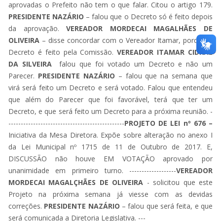
aprovadas o Prefeito não tem o que falar. Citou o artigo 179.
PRESIDENTE NAZÁRIO
– falou que o Decreto só é feito depois
da aprovação.
VEREADOR MORDECAI MAGALHÃES DE
OLIVEIRA
– disse concordar com o Vereador Itamar, porque o
Decreto é feito pela Comissão.
VEREADOR ITAMAR CIDRAL
DA SILVEIRA
falou que foi votado um Decreto e não um
Parecer.
PRESIDENTE NAZÁRIO
– falou que na semana que
virá será feito um Decreto e será votado. Falou que entendeu
que além do Parecer que foi favorável, terá que ter um
Decreto, e que será feito um Decreto para a próxima reunião. -
-----------------------------------------------
PROJETO DE LEI nº 676 –
Iniciativa da Mesa Diretora. Expõe sobre alteração no anexo I
da Lei Municipal nº 1715 de 11 de Outubro de 2017. E,
DISCUSSÃO não houve EM VOTAÇÃO aprovado por
unanimidade em primeiro turno. -------------------
VEREADOR
MORDECAI MAGALÇHÃES DE OLIVEIRA
- solicitou que este
Projeto na próxima semana já viesse com as devidas
correções.
PRESIDENTE NAZÁRIO
– falou que será feita, e que
será comunicada a Diretoria Legislativa. ---