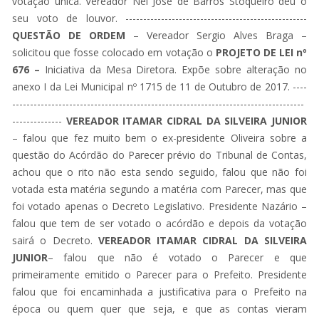
votação única. Vereador Nei José de Barros Stoqueiro deu o
seu voto de louvor. ---------------------------------------------------
QUESTÃO DE ORDEM
– Vereador Sergio Alves Braga –
solicitou que fosse colocado em votação o
PROJETO DE LEI nº
676 –
Iniciativa da Mesa Diretora. Expõe sobre alteração no
anexo I da Lei Municipal nº 1715 de 11 de Outubro de 2017. ----
----------------------------------------------------------------------------------
--------------
VEREADOR ITAMAR CIDRAL DA SILVEIRA JUNIOR
– falou que fez muito bem o ex-presidente Oliveira sobre a
questão do Acórdão do Parecer prévio do Tribunal de Contas,
achou que o rito não esta sendo seguido, falou que não foi
votada esta matéria segundo a matéria com Parecer, mas que
foi votado apenas o Decreto Legislativo. Presidente Nazário –
falou que tem de ser votado o acórdão e depois da votação
sairá o Decreto.
VEREADOR ITAMAR CIDRAL DA SILVEIRA
JUNIOR
– falou que não é votado o Parecer e que
primeiramente emitido o Parecer para o Prefeito. Presidente
falou que foi encaminhada a justificativa para o Prefeito na
época ou quem quer que seja, e que as contas vieram