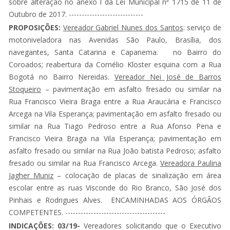
sobre alteração no anexo I da Lei Municipal nª 1715 de 11 de
Outubro de 2017. -----------------------------
PROPOSIÇÕES:
Vereador Gabriel Nunes dos Santos
: serviço de
motoniveladora nas Avenidas São Paulo, Brasília, dos
navegantes, Santa Catarina e Capanema. no Bairro do
Coroados; reabertura da Cornélio Kloster esquina com a Rua
Bogotá no Bairro Nereidas.
Vereador Nei José de Barros
Stoqueiro
– pavimentação em asfalto fresado ou similar na
Rua Francisco Vieira Braga entre a Rua Araucária e Francisco
Arcega na Vila Esperança; pavimentação em asfalto fresado ou
similar na Rua Tiago Pedroso entre a Rua Afonso Pena e
Francisco Vieira Braga na Vila Esperança; pavimentação em
asfalto fresado ou similar na Rua João batista Pedroso; asfalto
fresado ou similar na Rua Francisco Arcega.
Vereadora Paulina
Jagher Muniz
– colocação de placas de sinalização em área
escolar entre as ruas Visconde do Rio Branco, São José dos
Pinhais e Rodrigues Alves. ENCAMINHADAS AOS ÓRGÃOS
COMPETENTES. ---------------------------------------
INDICAÇÕES: 03/19-
Vereadores solicitando que o Executivo