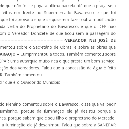
e que não fosse paga a ultima parcela até que a praça seja
 feitas em frente ao Supermercado Bavaresco e que foi
 que foi aprovado e que se quiserem fazer outra modificação
izada verba do Proprietário do Bavaresco, e que o DER não
com o Vereador Donizete de que ficou sem a passagem do
--------------------------------------------
VEREADOR NEI JOSÉ DE
mentou sobre o Secretário de Obras, e sobre as obras que
 ARAUJO –
Cumprimentou a todos. Também comentou sobre
EPAR uma autarquia muito rica e que presta um bom serviço,
zação dos Vereadores. Falou que a concessão da água é feita
PAR. Também comentou
ue é o Ouvidor do Município. -------------------------------------
-------------------------------------
o Plenário comentou sobre o Bavaresco, disse que vai pedir
umbinho, porque da iluminação ele já desistiu porque a
a, porque sabem que é seu filho o proprietário do Mercado,
e a iluminação ele já desanimou. Falou que sobre a SANEPAR