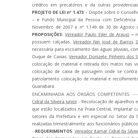
créditos em precatórios e da outras providencias. ---------
PROJETO DE LEI nº 1.473
– Dispõe sobre o Conselh
– e Fundo Municipal da Pessoa com Deficiência
Novembro de 2007 e nº 1.149 de 30 de Agosto de 2005
PROPOSIÇÕES:
Vereador Paulo Eder de Araujo
–
r
possuem calçadas.
Vereador Nei José de Barros
S
necessária para escoamento das águas pluviais, co
Duque de Caxias.
Vereador Donizete Pinheiro dos 
colocação de material e retirada dos matos nas v
colocação de caixa de passagem onde se contra 
patrolamento colocação de material e recolhiment
Guanabara.
ENCAMINHADA AOS ÓRGÃOS COMPETENTES. --------------
Cidral da Silveira Junior
- Recolocação de aparelhos e
que estão localizados na Praia Central, Implantar c
setores da Prefeitura e em especial no Setor da Se
realizadas trimestralmente aos funcionários públicos. -------
--
REQUERIMENTOS
:
Vereador Itamar Cidral da Silvei