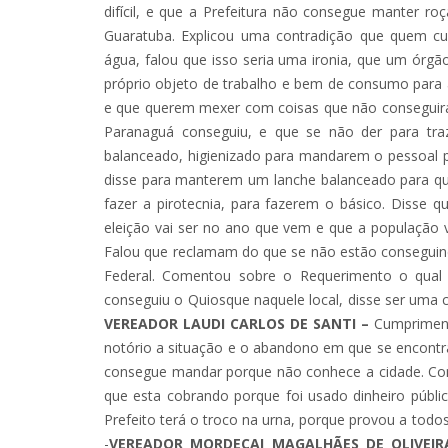
difícil, e que a Prefeitura não consegue manter ro
Guaratuba. Explicou uma contradição que quem c
água, falou que isso seria uma ironia, que um ór
próprio objeto de trabalho e bem de consumo para 
e que querem mexer com coisas que não conseguira
Paranaguá conseguiu, e que se não der para traz
balanceado, higienizado para mandarem o pessoal 
disse para manterem um lanche balanceado para qu
fazer a pirotecnia, para fazerem o básico. Disse
eleição vai ser no ano que vem e que a população
Falou que reclamam do que se não estão conseguind
Federal. Comentou sobre o Requerimento o qual
conseguiu o Quiosque naquele local, disse ser uma coisa esq
VEREADOR LAUDI CARLOS DE SANTI –
Cumpriment
notório a situação e o abandono em que se encontra
consegue mandar porque não conhece a cidade. Com
que esta cobrando porque foi usado dinheiro públ
Prefeito terá o troco na urna, porque provou a todos d
-
VEREADOR MORDECAI MAGALHÃES DE OLIVEI