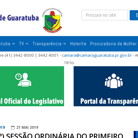
atuba
TV
Transparência
Holerite
Procuradoria da Mulher
one (41) 3442-8000 | 3442-8001 -
camara@camaraguaratuba.pr.gov.br
- A
18 hs
019
21 MAI 2019
ª) SESSÃO ORDINÁRIA DO PRIMEIRO