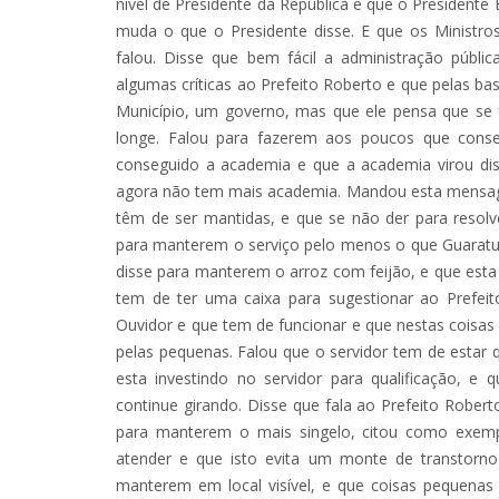
nível de Presidente da República e que o President
muda o que o Presidente disse. E que os Ministr
falou. Disse que bem fácil a administração públi
algumas críticas ao Prefeito Roberto e que pelas ba
Município, um governo, mas que ele pensa que se 
longe. Falou para fazerem aos poucos que conse
conseguido a academia e que a academia virou di
agora não tem mais academia. Mandou esta mensage
têm de ser mantidas, e que se não der para res
para manterem o serviço pelo menos o que Guaratuba
disse para manterem o arroz com feijão, e que esta d
tem de ter uma caixa para sugestionar ao Prefeit
Ouvidor e que tem de funcionar e que nestas cois
pelas pequenas. Falou que o servidor tem de estar 
esta investindo no servidor para qualificação, e 
continue girando. Disse que fala ao Prefeito Robert
para manterem o mais singelo, citou como exe
atender e que isto evita um monte de transtorno
manterem em local visível, e que coisas pequena