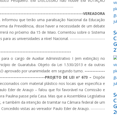
rístico Pesqueiro. EM DISCUSSÃO não houve EM VOTAÇÃO
----------------------------------------------------
-----------------------------------------------VEREADORA
 Informou que terão uma paralisação Nacional da Educação
orma da Previdência, disse haver a necessidade de um debate
S
orrerá no próximo dia 15 de Maio. Comentou sobre o Sistema
ara as universidades a nível Nacional. ---------------------------
G
2
--------------------------------------------
a para o cargo de Auxiliar Administrativo I (em extinção) no
icípio de Guaratuba. Objeto da Lei 1.530/2013 e da outras
O aprovado por unanimidade em segundo turno.
-------------
---------------------------------PROJETO DE LEI nº 673 –
Dispõe
ccionados com material plástico nos locais que especifica e
ulo Eder de Araujo – falou que foi favorável na Comissão e
S
ra Paulina passe pela Casa. Mas que a Assembleia Legislativa
or, e também da intenção de tramitar na Câmara federal de um
G
Concedido vistas ao vereador Paulo Eder de Araujo. -----------
2