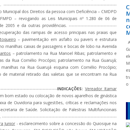
---------------------------------------------------------------------
C
o Municipal dos Direitos da pessoa com Deficiência – CMDPD
M
 FMPD – revogando as Leis Municipais nº 1.280 de 06 de
n
c
 e da outras providências. ---------------------------------
M
ecuperação das rampas de acesso principais nas praias que
toqueiro
– pavimentação em asfalto ou pavers e estrutura
A
mo manilhas caixas de passagens e bocas de lobo na Avenida
G
Santos
– patrolamento na Rua Manoel Ribas; patrolamento e
e
ias da Rua Cornélio Procópio; patrolamento na Rua Guarujá;
M
manilhas na Rua Guarujá esquina com Cornélio Procópio;
e
o de material retirado das valetas que se encontram na Rua
tr
o 
-----------------------------
INDICAÇÕES:
Vereador Itamar
m bom estado ou colocação de novos aparelhos de ginástica
aixa de Ouvidoria para sugestões, críticas e reclamações nos
cretaria de Saúde. Solicitação de Palestras Multifuncionais
------------------------------------------------------------------------
ra Junior
- esclarecimento sobre a concessão do Quiosque na