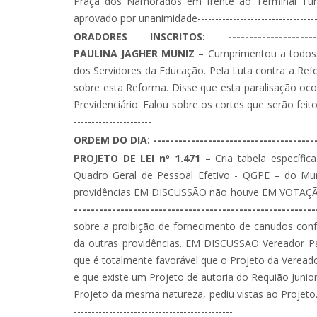
Praça dos Namorados em frente ao Terminal Tu
aprovado por unanimidade--------------------------------------
ORADORES INSCRITOS: ---------------------------
PAULINA JAGHER MUNIZ –
Cumprimentou a todos.
dos Servidores da Educação. Pela Luta contra a Ref
sobre esta Reforma. Disse que esta paralisação oc
Previdenciário. Falou sobre os cortes que serão feitos p
----------------------
ORDEM DO DIA: ----------------------------------------
PROJETO DE LEI nº 1.471 –
Cria tabela específic
Quadro Geral de Pessoal Efetivo - QGPE – do Mun
providências EM DISCUSSÃO não houve EM VOTAÇÃ
-----------------------------------------------------
sobre a proibição de fornecimento de canudos confe
da outras providências. EM DISCUSSÃO Vereador Pa
que é totalmente favorável que o Projeto da Vereado
e que existe um Projeto de autoria do Requião Juni
Projeto da mesma natureza, pediu vistas ao Projeto. 
---------------------------------------------