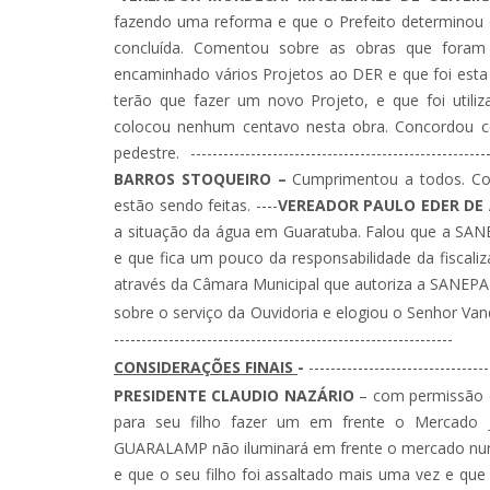
fazendo uma reforma e que o Prefeito determinou d
concluída. Comentou sobre as obras que foram
encaminhado vários Projetos ao DER e que foi esta
terão que fazer um novo Projeto, e que foi util
colocou nenhum centavo nesta obra. Concordou 
pedestre. --------------------------------------------------------
BARROS STOQUEIRO –
Cumprimentou a todos. Co
estão sendo feitas. ----
VEREADOR PAULO EDER DE
a situação da água em Guaratuba. Falou que a SAN
e que fica um pouco da responsabilidade da fiscali
através da Câmara Municipal que autoriza a SANE
sobre o serviço da Ouvidoria e elogiou o Senhor Vandir q
--------------------------------------------------------------
CONSIDERAÇÕES FINAIS
-
---------------------------------
PRESIDENTE CLAUDIO NAZÁRIO
– com permissão d
para seu filho fazer um em frente o Mercado J
GUARALAMP não iluminará em frente o mercado nunc
e que o seu filho foi assaltado mais uma vez e qu