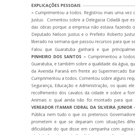
EXPLICAÇÕES PESSOAIS
: ----------------------------------
–
Cumprimentou a todos. Registrou mais uma vez o
Justus. Comentou sobre a Delegacia Cidadã que e
das obras porque a empresa não estava fazendo o s
Deputado Nelson Justus e o Prefeito Roberto Justu
liberado na semana que passou recursos para que se
Falou que Guaratuba ganhará e que principalment
PINHEIRO DOS SANTOS –
Cumprimentou a todos
Guaratuba, e também sobre a qualidade da água, que
da Avenida Paraná em frente ao Supermercado Bavare
Cumprimentou a todos. Comentou sobre alguns reque
Segurança, Educação e Administração, os quais el
recolhimento dos cavalos da cidade e sobre a fo
Animais o qual ainda não foi montado para que a
VEREADOR ITAMAR CIDRAL DA SILVEIRA JUNIOR 
Pública nem tudo o que os pretensos Governadore
prometem e que se deparam com situações difer
dificuldade do que disse em campanha com agora q