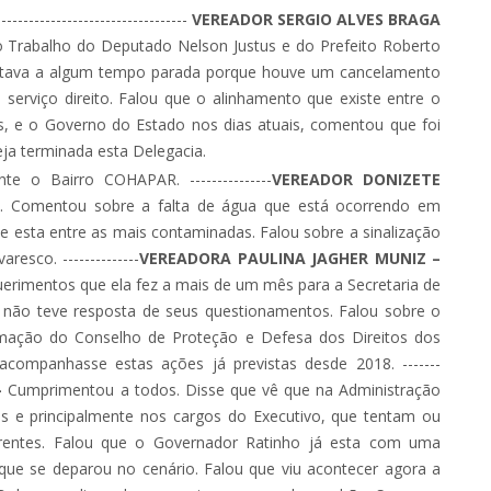
-----------------------------------
VEREADOR SERGIO ALVES BRAGA
 Trabalho do Deputado Nelson Justus e do Prefeito Roberto
stava a algum tempo parada porque houve um cancelamento
erviço direito. Falou que o alinhamento que existe entre o
s, e o Governo do Estado nos dias atuais, comentou que foi
ja terminada esta Delegacia.
e o Bairro COHAPAR. ---------------
VEREADOR DONIZETE
. Comentou sobre a falta de água que está ocorrendo em
 esta entre as mais contaminadas. Falou sobre a sinalização
sco. --------------
VEREADORA PAULINA JAGHER MUNIZ –
rimentos que ela fez a mais de um mês para a Secretaria de
e não teve resposta de seus questionamentos. Falou sobre o
rmação do Conselho de Proteção e Defesa dos Direitos dos
companhasse estas ações já previstas desde 2018. -------
-
Cumprimentou a todos. Disse que vê que na Administração
s e principalmente nos cargos do Executivo, que tentam ou
entes. Falou que o Governador Ratinho já esta com uma
ue se deparou no cenário. Falou que viu acontecer agora a