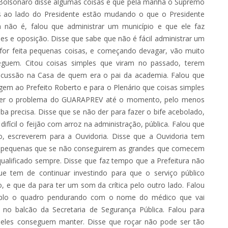
e Bolsonaro disse algumas coisas e que pela manhã o Supremo
os ao lado do Presidente estão mudando o que o Presidente
ca não é, falou que administrar um município e que ele faz
ses e oposição. Disse que sabe que não é fácil administrar um
for feita pequenas coisas, e começando devagar, vão muito
guem. Citou coisas simples que viram no passado, terem
scussão na Casa de quem era o pai da academia. Falou que
m ao Prefeito Roberto e para o Plenário que coisas simples
olver o problema do GUARAPREV até o momento, pelo menos
 precisa. Disse que se não der para fazer o bife acebolado,
ifícil o feijão com arroz na administração, pública. Falou que
o, escreverem para a Ouvidoria. Disse que a Ouvidoria tem
as pequenas que se não conseguirem as grandes que comecem
qualificado sempre. Disse que faz tempo que a Prefeitura não
que tem de continuar investindo para que o serviço público
o, e que da para ter um som da crítica pelo outro lado. Falou
mplo o quadro pendurando com o nome do médico que vai
 no balcão da Secretaria de Segurança Pública. Falou para
s eles conseguem manter. Disse que roçar não pode ser tão