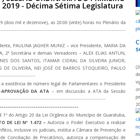
 2019 - Décima Sétima Legislatura
(dois mil e dezenove), as 20:00 (vinte) horas no Plenário da
-----------------------------------------------------------------------
C
ente, PAULINA JAGHER MUNIZ – vice Presidente, MARIA DA
s
, 2ª Secretária e demais Vereadores – ALEX ELIAS ANTUN,
N
ES DOS SANTOS, ITAMAR CIDRAL DA SILVEIRA JUNIOR,
(2
 DE OLIVEIRA, NEI JOSÉ DE BARROS STOQUEIRO, PAULO
d
------------------
vi
 a existência de número legal de Parlamentares o Presidente
o
-
APROVAÇÃO DA ATA
– em discussão a ATA da Sessão
p
----------------------------------------------------------
2
---------------------------------------
 § 1º do Artigo 20 da Lei Orgânica do Município de Guaratuba,
TO DE LEI Nº 1.472 –
Autoriza o Poder Executivo a realizar
itos, inclusive os judiciais, institui a Câmara de Prevenção e
 de Conciliação de Precatórios, autoriza a compensação de