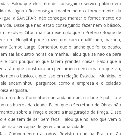
çadas. Falou que eles têm de conseguir o serviço público em
uida da água não consegue manter nem o fornecimento da
gão igual a SANEPAR não consegue manter o fornecimento do
a vida. Disse que não estão conseguindo fazer nem o básico,
m resolver. Citou mais um exemplo que o Prefeito Roque de
er um Hospital pode trazer um carro qualificado, bacana,
para Campo Largo. Comentou que o lanche que foi colocado,
em sai às quatro horas da manhã. Falou que se não dá para
 que é com pouquinho que fazem grandes coisas. Falou que a
 votará e que construirá um pensamento em cima do que viu,
o nem o básico, e que isso em relação Estadual, Municipal e
 ele encaminhou, perguntou como a empresa e o cidadão
uisita. -------------------------------------------------------------
ou a todos. Comentou que andando pela cidade é público e
m os bairros da cidade. Falou que o Secretario de Obras não
entou sobre a Praça e sobre a inauguração da Praça. Disse
ico e que tem de ser bem feita. Falou que no ano que vem o
e não ser capaz de gerenciar uma cidade. -----------------------
RA –
Cumprimentou a todos. Registrou que na Praça estão