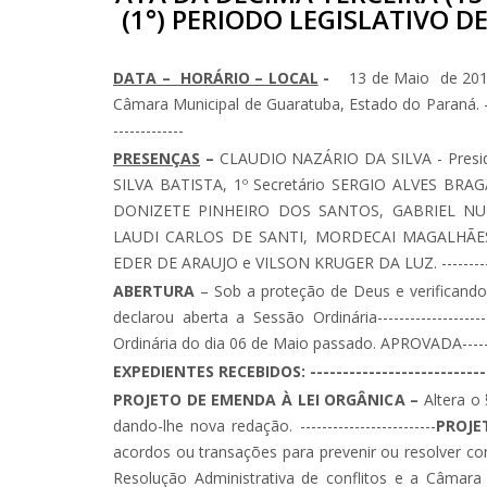
(1°) PERIODO LEGISLATIVO DE
DATA – HORÁRIO – LOCAL
-
13 de Maio de 2019 
Câmara Municipal de Guaratuba, Estado do Paraná. ----------
-------------
PRESENÇAS
–
CLAUDIO NAZÁRIO DA SILVA - Presid
SILVA BATISTA, 1º Secretário SERGIO ALVES BRAGA
DONIZETE PINHEIRO DOS SANTOS, GABRIEL NUN
LAUDI CARLOS DE SANTI, MORDECAI MAGALHÃES
EDER DE ARAUJO e VILSON KRUGER DA LUZ. -------------
ABERTURA
– Sob a proteção de Deus e verificando
declarou aberta a Sessão Ordinária--------------------
Ordinária do dia 06 de Maio passado. APROVADA--------------
EXPEDIENTES RECEBIDOS: ------------------------------
PROJETO DE EMENDA À LEI ORGÂNICA –
Altera o
dando-lhe nova redação. -------------------------
PROJE
acordos ou transações para prevenir ou resolver confl
Resolução Administrativa de conflitos e a Câmara