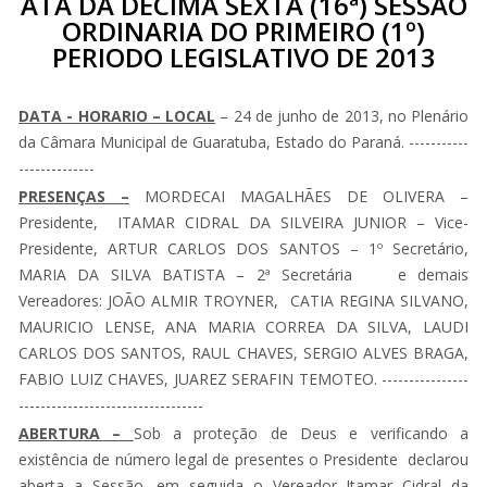
ATA DA DÉCIMA SEXTA (16ª) SESSÃO
ORDINARIA DO PRIMEIRO (1º)
PERIODO LEGISLATIVO DE 2013
DATA - HORARIO – LOCAL
– 24 de junho de 2013, no Plenário
da Câmara Municipal de Guaratuba, Estado do Paraná. -----------
--------------
PRESENÇAS –
MORDECAI MAGALHÃES DE OLIVERA –
Presidente, ITAMAR CIDRAL DA SILVEIRA JUNIOR – Vice-
Presidente, ARTUR CARLOS DOS SANTOS – 1º Secretário,
MARIA DA SILVA BATISTA – 2ª Secretária e demais
Vereadores: JOÃO ALMIR TROYNER, CATIA REGINA SILVANO,
MAURICIO LENSE, ANA MARIA CORREA DA SILVA, LAUDI
CARLOS DOS SANTOS, RAUL CHAVES, SERGIO ALVES BRAGA,
FABIO LUIZ CHAVES, JUAREZ SERAFIN TEMOTEO. ----------------
----------------------------------
ABERTURA –
Sob a proteção de Deus e verificando a
existência de número legal de presentes o Presidente declarou
aberta a Sessão, em seguida o Vereador Itamar Cidral da