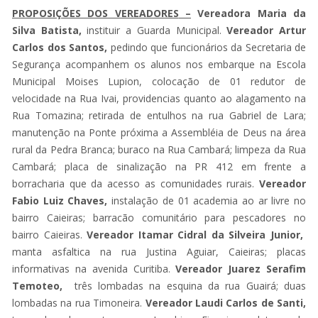
PROPOSIÇÕES DOS VEREADORES
–
Vereadora Maria da
Silva Batista,
instituir a Guarda Municipal.
Vereador Artur
Carlos dos Santos,
pedindo que funcionários da Secretaria de
Segurança acompanhem os alunos nos embarque na Escola
Municipal Moises Lupion, colocação de 01 redutor de
velocidade na Rua Ivai, providencias quanto ao alagamento na
Rua Tomazina; retirada de entulhos na rua Gabriel de Lara;
manutenção na Ponte próxima a Assembléia de Deus na área
rural da Pedra Branca; buraco na Rua Cambará; limpeza da Rua
Cambará; placa de sinalização na PR 412 em frente a
borracharia que da acesso as comunidades rurais.
Vereador
Fabio Luiz Chaves,
instalação de 01 academia ao ar livre no
bairro Caieiras; barracão comunitário para pescadores no
bairro Caieiras.
Vereador Itamar Cidral da Silveira Junior,
manta asfaltica na rua Justina Aguiar, Caieiras; placas
informativas na avenida Curitiba.
Vereador Juarez Serafim
Temoteo,
três lombadas na esquina da rua Guairá; duas
lombadas na rua Timoneira.
Vereador Laudi Carlos de Santi,