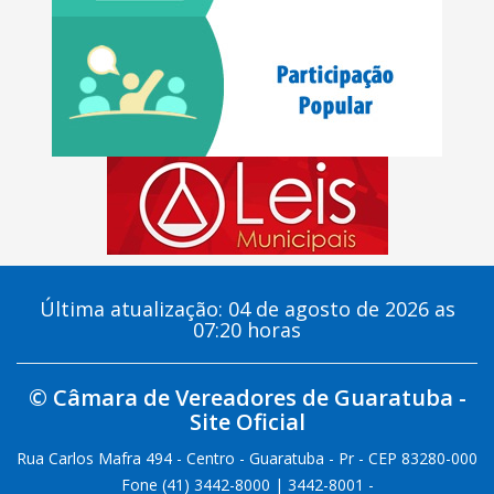
Última atualização: 04 de agosto de 2026 as
07:20 horas
© Câmara de Vereadores de Guaratuba -
Site Oficial
Rua Carlos Mafra 494 - Centro - Guaratuba - Pr - CEP 83280-000
Fone (41) 3442-8000 | 3442-8001 -