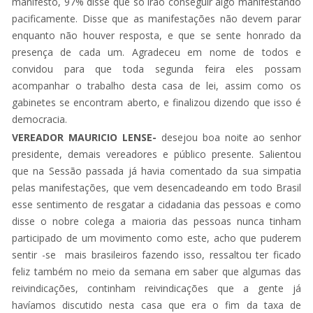
manifesto, 97% disse que só irão conseguir algo manifestando
pacificamente. Disse que as manifestações não devem parar
enquanto não houver resposta, e que se sente honrado da
presença de cada um. Agradeceu em nome de todos e
convidou para que toda segunda feira eles possam
acompanhar o trabalho desta casa de lei, assim como os
gabinetes se encontram aberto, e finalizou dizendo que isso é
democracia.
VEREADOR MAURICIO LENSE-
desejou boa noite ao senhor
presidente, demais vereadores e público presente. Salientou
que na Sessão passada já havia comentado da sua simpatia
pelas manifestações, que vem desencadeando em todo Brasil
esse sentimento de resgatar a cidadania das pessoas e como
disse o nobre colega a maioria das pessoas nunca tinham
participado de um movimento como este, acho que puderem
sentir -se mais brasileiros fazendo isso, ressaltou ter ficado
feliz também no meio da semana em saber que algumas das
reivindicações, continham reivindicações que a gente já
havíamos discutido nesta casa que era o fim da taxa de