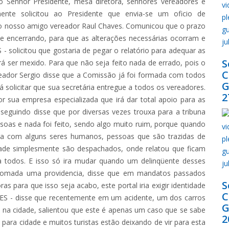
 Senhor Presidente, mesa diretora, senhores vereadores e
mente solicitou ao Presidente que envia-se um oficio de
 do nosso amigo vereador Raul Chaves. Comunicou que o prazo
e encerrando, para que as alterações necessárias ocorram e
solicitou que gostaria de pegar o relatório para adequar as
S
 ser mexido. Para que não seja feito nada de errado, pois o
reador Sergio disse que a Comissão já foi formada com todos
G
 solicitar que sua secretária entregue a todos os vereadores.
2
r sua empresa especializada que irá dar total apoio para as
seguindo disse que por diversas vezes trouxa para a tribuna
ssoas e nada foi feito, sendo algo muito ruim, porque quando
ra com alguns seres humanos, pessoas que são trazidas de
dade simplesmente são despachados, onde relatou que ficam
a todos. E isso só ira mudar quando um delinqüente desses
 tomada uma providencia, disse que em mandatos passados
S
s para que isso seja acabo, este portal iria exigir identidade
VES - disse que recentemente em um acidente, um dos carros
G
i na cidade, salientou que este é apenas um caso que se sabe
2
para cidade e muitos turistas estão deixando de vir para esta