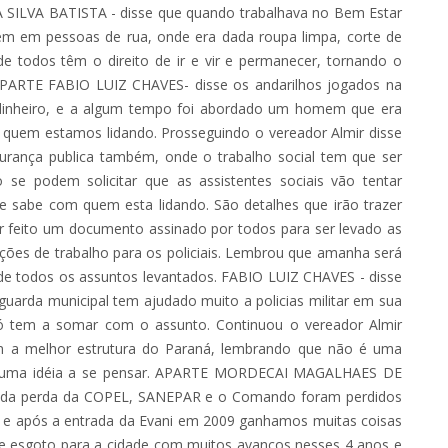
 SILVA BATISTA - disse que quando trabalhava no Bem Estar
gem em pessoas de rua, onde era dada roupa limpa, corte de
de todos têm o direito de ir e vir e permanecer, tornando o
 APARTE FABIO LUIZ CHAVES- disse os andarilhos jogados na
 dinheiro, e a algum tempo foi abordado um homem que era
 quem estamos lidando. Prosseguindo o vereador Almir disse
urança publica também, onde o trabalho social tem que ser
se podem solicitar que as assistentes sociais vão tentar
 se sabe com quem esta lidando. São detalhes que irão trazer
er feito um documento assinado por todos para ser levado as
ições de trabalho para os policiais. Lembrou que amanha será
 de todos os assuntos levantados. FABIO LUIZ CHAVES - disse
uarda municipal tem ajudado muito a policias militar em sua
 só tem a somar com o assunto. Continuou o vereador Almir
m a melhor estrutura do Paraná, lembrando que não é uma
sim uma idéia a se pensar. APARTE MORDECAI MAGALHAES DE
ou da perda da COPEL, SANEPAR e o Comando foram perdidos
s e após a entrada da Evani em 2009 ganhamos muitas coisas
 esgoto para a cidade com muitos avanços nesses 4 anos e