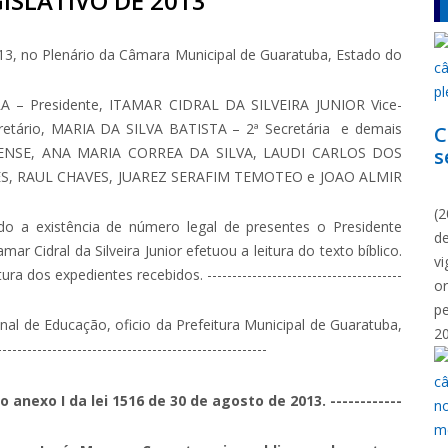
ISLATIVO DE 2013
3, no Plenário da Câmara Municipal de Guaratuba, Estado do
 Presidente, ITAMAR CIDRAL DA SILVEIRA JUNIOR Vice-
tário, MARIA DA SILVA BATISTA – 2ª Secretária e demais
C
 LENSE, ANA MARIA CORREA DA SILVA, LAUDI CARLOS DOS
s
ES, RAUL CHAVES, JUAREZ SERAFIM TEMOTEO e JOAO ALMIR
N
(2
do a existência de número legal de presentes o Presidente
d
r Cidral da Silveira Junior efetuou a leitura do texto bíblico.
vi
 dos expedientes recebidos. ---------------------------------------
o
p
al de Educação, oficio da Prefeitura Municipal de Guaratuba,
2
-------------------------------------------------
 anexo I da lei 1516 de 30 de agosto de 2013. ------------