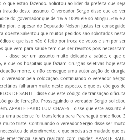
o que estão fazendo. Solicitou ao líder da prefeita que seja
 tratado deste assunto. O vereador Sergio disse que ao ver
ndice do governador que de 1% a 100% ele só atingiu 54% e a
ito pior, e apesar do Deputado Nelson Justus ter conseguido
a doente.Salientou que muitos pedidos são solicitados nesta
édios e que isso não é feito por troca de votos e sim por ser
s que vem para saúde tem que ser revistos pois necessitam
 disse ser um assunto muito delicado a saúde, e que o
 e que os hospitais que faziam cirurgias seletivas hoje esta
 cidadão morre, e não consegue uma autorização de cirurgia
u o vereador pela colocação. Continuando o vereador Sérgio
cretários falharam muito neste aspecto, e que os códigos de
RLOS DE SANTI - disse que este código de transação dificulta
digo de ferração. Prosseguindo o vereador Sergio solicitou
ambém. APARTE FABIO LUIZ CHAVES - disse que este assunto é
da uma paciente foi transferida para Paranaguá onde ficou 3
 muito triste. Continuando o vereador Sergio disse ser muito
e necessitou de atendimento, e que precisa ser mudado que os
as de emergência sejam realizam com rapidez. APARTE RAUL