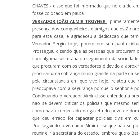
CHAVES - disse que foi informado que no dia de am
fosse colocado em pauta.
VEREADOR JOÃO ALMIR TROYNER
- primeirament
presença dos companheiros e amigos que estão pre
para esta casa, e agradeceu a dedicação que tem
Vereador Sergio hoje, porém em sua pauta tinh
Prosseguiu dizendo que as pessoas que procuram 
com alguma secretária ou seguimento da sociedade.
que procuram com os vereadores é devido a aprox
procurar uma cobrança muito grande na parte da se
pela circunstancia em que vive hoje, relatou qu
preocupava com a segurança porque o senhor é poli
Continuando o vereador Almir disse entendeu a pr
não se devem criticar os policiais que mesmo s
como havia comentado na gazeta do povo de domin
que deu errado foi capacitar policiais civis em 
Prosseguindo o vereador Almir disse que não se pod
reunir e ir a secretária do estado, lembrou que o