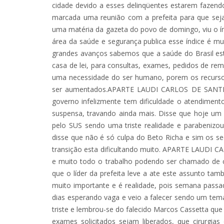
cidade devido a esses delinqüentes estarem fazendo 
marcada uma reunião com a prefeita para que seja
uma matéria da gazeta do povo de domingo, viu o í
área da saúde e segurança publica esse índice é mu
grandes avanços sabemos que a saúde do Brasil est
casa de lei, para consultas, exames, pedidos de rem
uma necessidade do ser humano, porem os recurso
ser aumentados.APARTE LAUDI CARLOS DE SANTI -
governo infelizmente tem dificuldade o atendimento,
suspensa, travando ainda mais. Disse que hoje um
pelo SUS sendo uma triste realidade e parabenizo
disse que não é só culpa do Beto Richa e sim os se
transição esta dificultando muito. APARTE LAUDI CA
e muito todo o trabalho podendo ser chamado de có
que o líder da prefeita leve a ate este assunto t
muito importante e é realidade, pois semana passa
dias esperando vaga e veio a falecer sendo um tema
triste e lembrou-se do falecido Marcos Cassetta qu
exames solicitados sejam liberados, que cirurgi