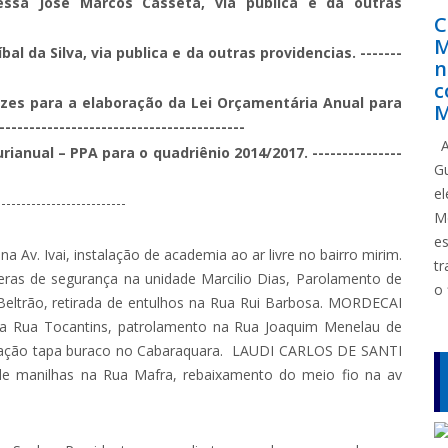
sa José Marcos Casseta, via publica e da outras
C
M
l da Silva, via publica e da outras providencias. -------
n
c
izes para a elaboração da Lei Orçamentária Anual para
M
---------------------------------------
A
rianual – PPA para o quadriênio 2014/2017. ---------------
G
e
--------------------
M
e
 Av. Ivai, instalação de academia ao ar livre no bairro mirim.
tr
s de segurança na unidade Marcilio Dias, Parolamento de
o 
eltrão, retirada de entulhos na Rua Rui Barbosa. MORDECAI
a Rua Tocantins, patrolamento na Rua Joaquim Menelau de
ação tapa buraco no Cabaraquara. LAUDI CARLOS DE SANTI
e manilhas na Rua Mafra, rebaixamento do meio fio na av