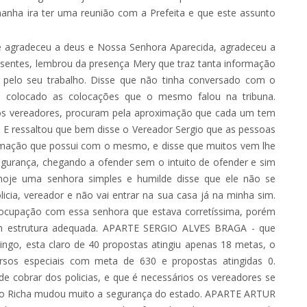
anha ira ter uma reunião com a Prefeita e que este assunto
e agradeceu a deus e Nossa Senhora Aparecida, agradeceu a
sentes, lembrou da presença Mery que traz tanta informação
 pelo seu trabalho. Disse que não tinha conversado com o
a colocado as colocações que o mesmo falou na tribuna.
os vereadores, procuram pela aproximação que cada um tem
 E ressaltou que bem disse o Vereador Sergio que as pessoas
imação que possui com o mesmo, e disse que muitos vem lhe
gurança, chegando a ofender sem o intuito de ofender e sim
e hoje uma senhora simples e humilde disse que ele não se
cia, vereador e não vai entrar na sua casa já na minha sim.
eocupação com essa senhora que estava corretíssima, porém
em estrutura adequada. APARTE SERGIO ALVES BRAGA - que
go, esta claro de 40 propostas atingiu apenas 18 metas, o
cursos especiais com meta de 630 e propostas atingidas 0.
e cobrar dos policias, e que é necessários os vereadores se
 Beto Richa mudou muito a segurança do estado. APARTE ARTUR