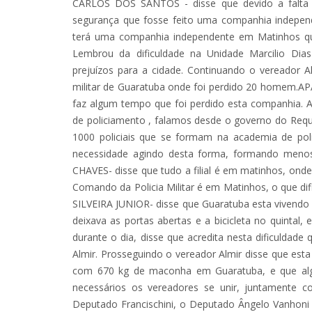
CARLOS DOS SANTOS - disse que devido a falta de
segurança que fosse feito uma companhia independ
terá uma companhia independente em Matinhos que i
Lembrou da dificuldade na Unidade Marcilio Di
prejuízos para a cidade. Continuando o vereador A
militar de Guaratuba onde foi perdido 20 homem.
faz algum tempo que foi perdido esta companhia.
de policiamento , falamos desde o governo do Requ
1000 policiais que se formam na academia de poli
necessidade agindo desta forma, formando menos
CHAVES- disse que tudo a filial é em matinhos, ond
Comando da Policia Militar é em Matinhos, o que d
SILVEIRA JUNIOR- disse que Guaratuba esta vivend
deixava as portas abertas e a bicicleta no quintal
durante o dia, disse que acredita nesta dificuldad
Almir. Prosseguindo o vereador Almir disse que esta
com 670 kg de maconha em Guaratuba, e que algo 
necessários os vereadores se unir, juntamente 
Deputado Francischini, o Deputado Ângelo Vanhoni