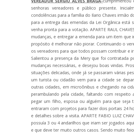
VEREADOR SERGIO ALVES BRAGA-
cumprimentou o
senhoras vereadores e público presente. Inicial
condolências para a família do Ilario Chaves irmão
para a entrega das emendas da Lei Orgânica está s
venha pronta para a votação. APARTE RAUL CHAVES - 
mudanças, e entregar a emenda para um item que irá
propósito é melhorar não piorar. Continuando o ve
os vereadores para que todos possam contribuir e irá
Salientou a presença da Mery que foi contratada po
mudanças necessárias, e desejou boas vindas. Pros
situações delicadas, onde já se passaram várias pe
um turista ou cidadão vem para a cidade se depa
outras cidades, em microônibus e chegando na ci
perambulando pela cidade, faltando com respeito 
pegar um filho, esposa ou alguém para que seja
entraram com projetos para fazer dois portais 24 hora
e detalhes sobre a visita. APARTE FABIO LUIZ CHA
possuía 3 ou 4 andarilhos que iriam ser jogados aqu
e que deve ter muito outros casos. Sendo muito feio 