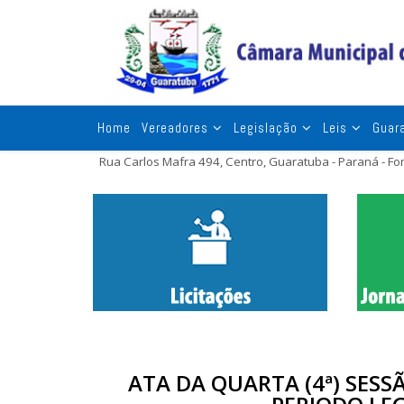
Home
Vereadores
Legislação
Leis
Guar
Rua Carlos Mafra 494, Centro, Guaratuba - Paraná - F
ATA DA QUARTA (4ª) SESS