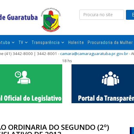
atuba
TV
Transparência
Holerite
Procuradoria da Mulher
one (41) 3442-8000 | 3442-8001 -
camara@camaraguaratuba.pr.gov.br
- A
18 hs
ÃO ORDINARIA DO SEGUNDO (2º)