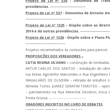
Projeto de Lei nº 536
- Denomina de Traves
providencias. ------------------------
Projeto de Lei nº 537
- Denomina de Antonio Aníba
-------------------------------
Projeto de Lei nº 1325
– Dispõe sobre as diretr
2014 e dá outras providências. ----------------------
Projeto de Lei nº 1326
- Dispõe sobre o Plano Plu
---------------------------
Projetos encaminhados às comissões para parecer. -----
PROPOSIÇÕES DOS VEREADORES –
CATIA REGINA SILVANO –
construção de lombadas na
ARTUR CARLOS DOS SANTOS – instalação de câmera
rua Enéas Agostinho Marcondes e Rua Engenheiro B
MAGALHÃES DE OLIVEIRA – retirada de entulhos n
Almeida Torres. JUAREZ SERAFIM TEMOTEO – oper
– patrolamento na Rua Marechal Deodoro, troca d
Ponta Grossa. ------------------------------
ORADORES INSCRITOS NO LIVRO DE DEBATES
.