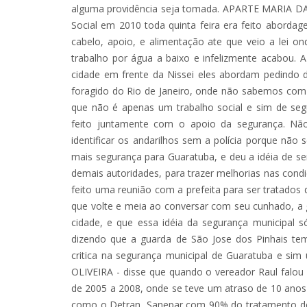
alguma providência seja tomada. APARTE MARIA DA
Social em 2010 toda quinta feira era feito aborda
cabelo, apoio, e alimentação ate que veio a lei on
trabalho por água a baixo e infelizmente acabou.
cidade em frente da Nissei eles abordam pedindo
foragido do Rio de Janeiro, onde não sabemos com
que não é apenas um trabalho social e sim de seg
feito juntamente com o apoio da segurança. Não 
identificar os andarilhos sem a polícia porque não
mais segurança para Guaratuba, e deu a idéia de s
demais autoridades, para trazer melhorias nas cond
feito uma reunião com a prefeita para ser tratados
que volte e meia ao conversar com seu cunhado, a g
cidade, e que essa idéia da segurança municipal
dizendo que a guarda de São Jose dos Pinhais te
critica na segurança municipal de Guaratuba e 
OLIVEIRA - disse que quando o vereador Raul fal
de 2005 a 2008, onde se teve um atraso de 10 ano
como o Detran, Sanepar com 90% do tratamento de