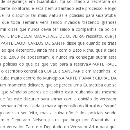
 segurança em Guaratuba, foi solicitado a secretaria de
ente no litoral, e esta bem adiantado este processo e logo
rá disponibilizar mais viaturas e policiais para Guaratuba.
as que toda semana vem sendo invadida trazendo grandes
lmir disse que nunca devia ter saído a companhia da policia
APARTE MORDECAI MAGALHAES DE OLIVEIRA- ressaltou que já
 APARTE LAUDI CARLOS DE SANTI- disse que quando se trata
ião que deteriorou ainda mais com o Beto Richa, que a cada
cia, 2.000 de aposentam, e nunca irá conseguir suprir esta
 policias do que os que vão para a reserva.APARTE RAUL
e o escritório central da COPEL e SANEPAR é em Matinhos , o
ificulta muito dentro do Município.APARTE ITAMAR CIDRAL DA
o um momento delicado, que se perdeu uma Guaratuba que se
, e que vândalos pobres de espírito esta roubando ate mesmo
e que faz este discurso para somar com a opinião do vereador
 semana foi realizada a maior apreensão do litoral do Paraná
precisa ser feito, mas a culpa não é dos policiais sendo
com o Deputado Nelson Justus que briga por Guaratuba, o
 do Vereador Tato e o Deputado do Vereador Artur para que