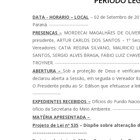
PERIODO LEG
DATA - HORARIO – LOCAL
– 02 de Setembro de 201
Paraná. -------------------------
PRESENÇAS –
MORDECAI MAGALHÃES DE OLIVERA –
presidente, ARTUR CARLOS DOS SANTOS – 1º Secre
Vereadores: CATIA REGINA SILVANO, MAURICIO
SANTOS, SERGIO ALVES BRAGA, FABIO LUIZ CHAV
TROYNER. ------------------------------------------------------
ABERTURA –
Sob a proteção de Deus e verifican
declarou aberta a Sessão, em seguida o Vereador Itama
O Presidente pediu ao Sr. Edilson que efetuasse a leitura
------------------
EXPEDIENTES RECEBIDOS –
Ofícios do Fundo Nacion
oficio da Secretaria do Meio Ambiente. ----------------------
MATÉRIA APRESENTADA –
Projeto de Lei nº 535
– Dispõe sobre alteração do
-----------------------------