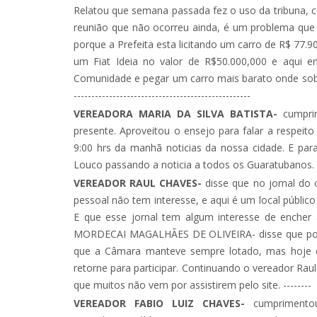
Relatou que semana passada fez o uso da tribuna,
reunião que não ocorreu ainda, é um problema que p
porque a Prefeita esta licitando um carro de R$ 77.9
um Fiat Ideia no valor de R$50.000,000 e aqui 
Comunidade e pegar um carro mais barato onde sobrari
--------------------------------------------------
VEREADORA MARIA DA SILVA BATISTA-
cumprim
presente. Aproveitou o ensejo para falar a respeit
9:00 hrs da manhã noticias da nossa cidade. E par
Louco passando a noticia a todos os Guaratubanos. --------
VEREADOR RAUL CHAVES-
disse que no jornal do 
pessoal não tem interesse, e aqui é um local públic
E que esse jornal tem algum interesse de encher
MORDECAI MAGALHÃES DE OLIVEIRA- disse que possu
que a Câmara manteve sempre lotado, mas hoje de
retorne para participar. Continuando o vereador Raul
que muitos não vem por assistirem pelo site. --------
VEREADOR FABIO LUIZ CHAVES-
cumprimentou