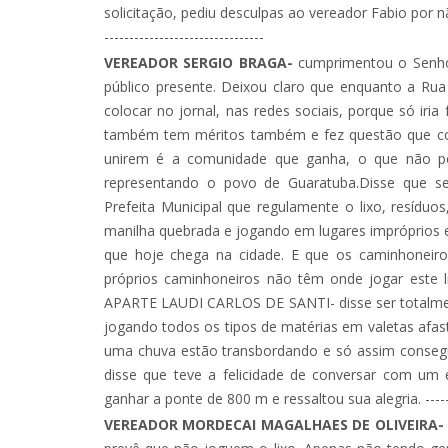
solicitação, pediu desculpas ao vereador Fabio por não p
--------------------------------
VEREADOR SERGIO BRAGA-
cumprimentou o Senhor
público presente. Deixou claro que enquanto a Ru
colocar no jornal, nas redes sociais, porque só iri
também tem méritos também e fez questão que col
unirem é a comunidade que ganha, o que não po
representando o povo de Guaratuba.Disse que s
Prefeita Municipal que regulamente o lixo, resíduo
manilha quebrada e jogando em lugares impróprios e 
que hoje chega na cidade. E que os caminhoneiro
próprios caminhoneiros não têm onde jogar este li
APARTE LAUDI CARLOS DE SANTI- disse ser totalment
jogando todos os tipos de matérias em valetas afas
uma chuva estão transbordando e só assim consegui
disse que teve a felicidade de conversar com um
ganhar a ponte de 800 m e ressaltou sua alegria. --------
VEREADOR MORDECAI MAGALHAES DE OLIVEIRA-