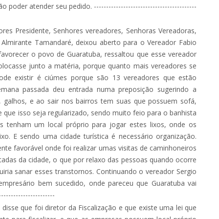
oder atender seu pedido. ------------------------------------------
es Presidente, Senhores vereadores, Senhoras Vereadoras,
a Almirante Tamandaré, deixou aberto para o Vereador Fabio
a favorecer o povo de Guaratuba, ressaltou que esse vereador
ocasse junto a matéria, porque quanto mais vereadores se
de existir é ciúmes porque são 13 vereadores que estão
emana passada deu entrada numa preposição sugerindo a
s, galhos, e ao sair nos bairros tem suas que possuem sofá,
que isso seja regularizado, sendo muito feio para o banhista
s tenham um local próprio para jogar estes lixos, onde os
xo. E sendo uma cidade turística é necessário organização.
e favorável onde foi realizar umas visitas de caminhoneiros
tadas da cidade, o que por relaxo das pessoas quando ocorre
ria sanar esses transtornos. Continuando o vereador Sergio
 empresário bem sucedido, onde pareceu que Guaratuba vai
-------------------
disse que foi diretor da Fiscalização e que existe uma lei que