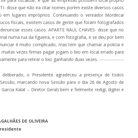
te para fiscalizar, e que as empresas possuem local próprio
- disse que não ira citar nomes porém existe diversos casos
xo em lugares impróprios. Continuando o vereador Mordecai
ucos fiscais, existem casos de gente que foram fotografados
 a denunciar esses casos. APARTE RAUL CHAVES- disse que no
al numa rua da figueira, e com fotografia, e se deu por bem
enunciar é muito complicado, mas tem que chamar a policia e
 muitas vezes firmas pagar jogam o lixo em local errado para
ente para retirar o lixo ganhando duas vezes. ----------------
deliberado, o Presidente agradeceu a presença de todos
a Sessão, marcando nova Sessão para o dia 26 de Agosto de
 – Diretor Geral) bem e fielmente redigi, digitei e
GALHÃES DE OLIVEIRA
residente