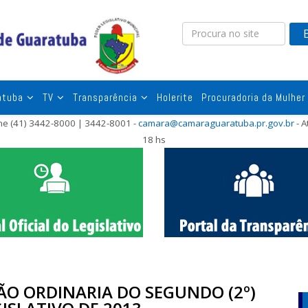
atuba
TV
Transparência
Holerite
Procuradoria da Mulher
one (41) 3442-8000 | 3442-8001 -
camara@camaraguaratuba.pr.gov.br
- A
18 hs
SÃO ORDINARIA DO SEGUNDO (2º)