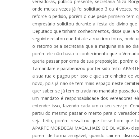
vereadoras, público presente, secretaria Nilza Bo
onde muitas vezes já foi solicitado 3 ou 4 vezes,
reforce o pedido, porém o que pede primeiro tem 
empresário solicitou durante a festa do divino qu
Deputado que tinham conhecimentos, disse que ia te
seguinte relatou que foi ate a rua tirou fotos, ond
o retorno pela secretaria que a maquina iria ao dia
porém ele não havia o conhecimento que o Vereador 
queria passar por cima de sua preposição, porém o 
Tamandaré e parabenizou por ter sido feito. APART
a sua rua e pagou por isso e que ser dinheiro de v
novo, pois já não se tem mais espaço neste cemité
quer saber se já tem entrada no mandato passado ou
um mandato é responsabilidade dos vereadores el
entender isso, fazendo cada um o seu serviço. Con
partiu do mesmo passar o mérito para o Vereador S
seja feito, porém ressaltou que fosse bom que h
APARTE MORDECAI MAGALHÃES DE OLIVEIRA- disse que 
porém de forma amigável, quando cair em discuss