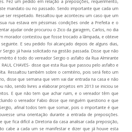
rges. Fez um pedido em relação a preposições, requerimento,
 neste mandato ou no passado. Sendo importante que cada um
que ser respeitado. Ressaltou que aconteceu um caso que um
e sua rua estava em péssimas condições onde a Prefeita e o
ntar ajudar onde procurou o Zico da garagem, Carlos, no dia
e um morador contestou que fosse trocado a lâmpada, e obteve
 seguinte. E seu pedido foi alcançado depois de alguns dias,
Sergio já havia solicitado na gestão passada. Disse que não
mérito é todo do vereador Sergio o asfalto da Rua Almirante
E RAUL CHAVES- disse que esta Rua que passou pelo asfalto e
olta. Ressaltou também sobre o cemitério, pois será feito um
rio, disse que semana que vem vai dar entrada na casa e não
 não, sendo livres a elaborar projetos em 2013 se iniciou se
eitos. E que não tem que achar ruim, e o vereador têm que
cluindo o vereador Fabio disse que ninguém questiono e que
ergio, afinal todos tem que somar, pois o importante é que
ouvesse uma orientação durante a entrada de preposições.
fica difícil a Diretoria da casa analisar cada preposição,
ão cabe a cada um se manifestar e dizer que já houve esta