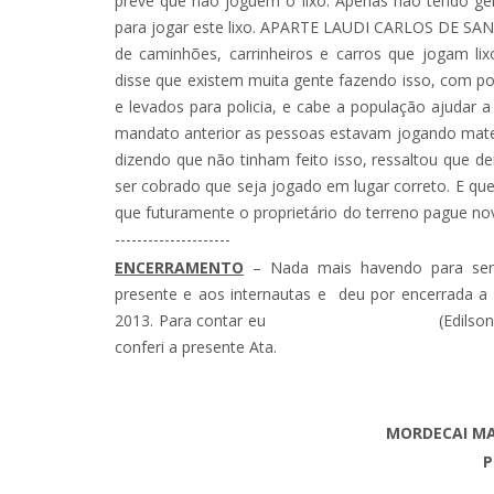
prevê que não joguem o lixo. Apenas não tendo gen
para jogar este lixo. APARTE LAUDI CARLOS DE SANTI
de caminhões, carrinheiros e carros que jogam li
disse que existem muita gente fazendo isso, com po
e levados para policia, e cabe a população ajudar
mandato anterior as pessoas estavam jogando materi
dizendo que não tinham feito isso, ressaltou que d
ser cobrado que seja jogado em lugar correto. E que
que futuramente o proprietário do terreno pague novam
---------------------
ENCERRAMENTO
– Nada mais havendo para ser 
presente e aos internautas e deu por encerrada 
2013. Para contar eu (Edilson Garcia Kalat
conferi a presente Ata.
MORDECAI MA
P