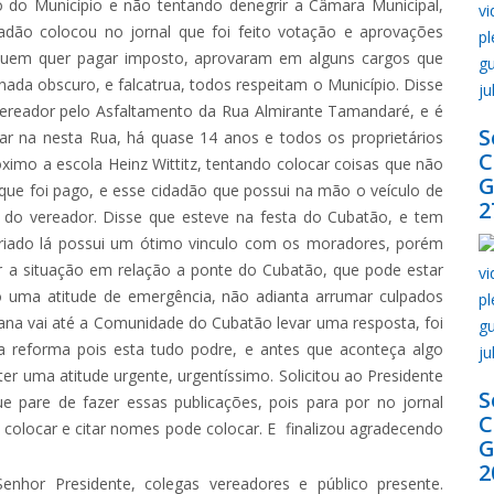
 do Município e não tentando denegrir a Câmara Municipal,
dão colocou no jornal que foi feito votação e aprovações
r quem quer pagar imposto, aprovaram em alguns cargos que
e nada obscuro, e falcatrua, todos respeitam o Município. Disse
vereador pelo Asfaltamento da Rua Almirante Tamandaré, e é
S
ar na nesta Rua, há quase 14 anos e todos os proprietários
imo a escola Heinz Wittitz, tentando colocar coisas que não
G
ue foi pago, e esse cidadão que possui na mão o veículo de
2
do vereador. Disse que esteve na festa do Cubatão, e tem
 criado lá possui um ótimo vinculo com os moradores, porém
ver a situação em relação a ponte do Cubatão, que pode estar
o uma atitude de emergência, não adianta arrumar culpados
ana vai até a Comunidade do Cubatão levar uma resposta, foi
a reforma pois esta tudo podre, e antes que aconteça algo
er uma atitude urgente, urgentíssimo. Solicitou ao Presidente
S
e pare de fazer essas publicações, pois para por no jornal
 colocar e citar nomes pode colocar. E finalizou agradecendo
G
2
nhor Presidente, colegas vereadores e público presente.