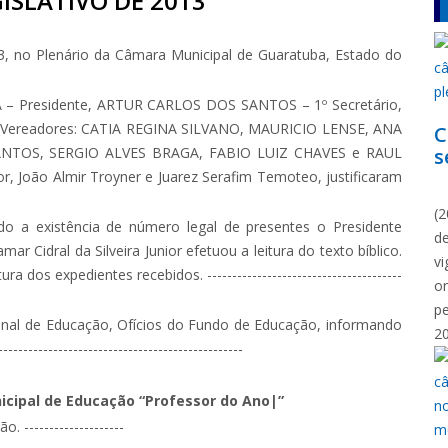
ISLATIVO DE 2013
, no Plenário da Câmara Municipal de Guaratuba, Estado do
Presidente, ARTUR CARLOS DOS SANTOS – 1º Secretário,
s Vereadores: CATIA REGINA SILVANO, MAURICIO LENSE, ANA
C
NTOS, SERGIO ALVES BRAGA, FABIO LUIZ CHAVES e RAUL
s
or, João Almir Troyner e Juarez Serafim Temoteo, justificaram
N
(2
do a existência de número legal de presentes o Presidente
d
r Cidral da Silveira Junior efetuou a leitura do texto bíblico.
vi
 dos expedientes recebidos. ---------------------------------------
o
p
nal de Educação, Ofícios do Fundo de Educação, informando
2
--------------------------------------------
cipal de Educação “Professor do Ano|”
--------------------