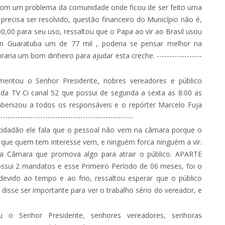
 com um problema da comunidade onde ficou de ser feito uma
recisa ser resolvido, questão financeiro do Município não é,
00,00 para seu uso, ressaltou que o Papa ao vir ao Brasil usou
em Guaratuba um de 77 mil , poderia se pensar melhor na
a um bom dinheiro para ajudar esta creche. ------------------
entou o Senhor Presidente, nobres vereadores e público
o da TV Ci canal 52 que possui de segunda a sexta as 8:00 as
abenizou a todos os responsáveis e o repórter Marcelo Fuja
---------------------------------------------
cidadão ele fala que o pessoal não vem na câmara porque o
o que quem tem interesse vem, e ninguém forca ninguém a vir.
 a Câmara que promova algo para atrair o público. APARTE
i 2 mandatos e esse Primeiro Período de 06 meses, foi o
vido ao tempo e ao frio, ressaltou esperar que o público
 disse ser importante para ver o trabalho sério do vereador, e
 o Senhor Presidente, senhores vereadores, senhoras