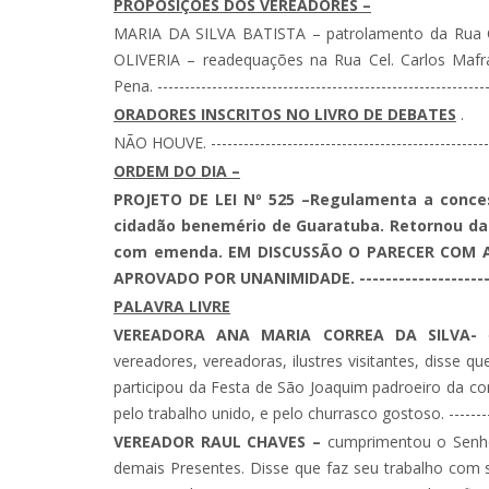
PROPOSIÇÕES DOS VEREADORES –
MARIA DA SILVA BATISTA – patrolamento da Ru
OLIVERIA – readequações na Rua Cel. Carlos Maf
Pena. -------------------------------------------------------------
ORADORES INSCRITOS NO LIVRO DE DEBATES
.
NÃO HOUVE. ----------------------------------------------------
ORDEM DO DIA –
PROJETO DE LEI Nº 525 –
Regulamenta a conces
cidadão benemério de Guaratuba. Retornou da
com emenda. EM DISCUSSÃO O PARECER COM 
APROVADO POR UNANIMIDADE. ------------------------
PALAVRA LIVRE
VEREADORA ANA MARIA CORREA DA SILVA-
c
vereadores, vereadoras, ilustres visitantes, diss
participou da Festa de São Joaquim padroeiro da co
pelo trabalho unido, e pelo churrasco gostoso. -------------
VEREADOR RAUL CHAVES –
cumprimentou o Senhor
demais Presentes. Disse que faz seu trabalho com