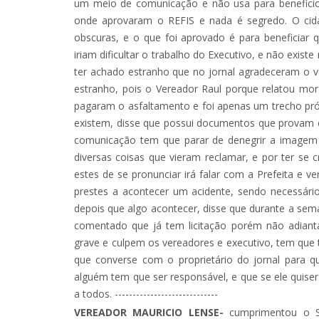
um meio de comunicação e não usa para beneficio
onde aprovaram o REFIS e nada é segredo. O cida
obscuras, e o que foi aprovado é para beneficia
iriam dificultar o trabalho do Executivo, e não exist
ter achado estranho que no jornal agradeceram o 
estranho, pois o Vereador Raul porque relatou mor
pagaram o asfaltamento e foi apenas um trecho próx
existem, disse que possui documentos que provam q
comunicação tem que parar de denegrir a imagem 
diversas coisas que vieram reclamar, e por ter se
estes de se pronunciar irá falar com a Prefeita e 
prestes a acontecer um acidente, sendo necessári
depois que algo acontecer, disse que durante a sem
comentado que já tem licitação porém não adiant
grave e culpem os vereadores e executivo, tem que t
que converse com o proprietário do jornal para qu
alguém tem que ser responsável, e que se ele quiser
a todos. -----------------------------
VEREADOR MAURICIO LENSE-
cumprimentou o Se