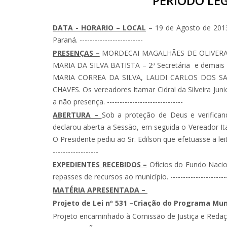
PERIODO LEG
DATA - HORARIO – LOCAL
– 19 de Agosto de 2013
Paraná. -------------------------
PRESENÇAS –
MORDECAI MAGALHÃES DE OLIVERA – 
MARIA DA SILVA BATISTA – 2ª Secretária e demai
MARIA CORREA DA SILVA, LAUDI CARLOS DOS SA
CHAVES. Os vereadores Itamar Cidral da Silveira Juni
a não presença. ------------------------------
ABERTURA –
Sob a proteção de Deus e verifican
declarou aberta a Sessão, em seguida o Vereador Itama
O Presidente pediu ao Sr. Edilson que efetuasse a leitura
------------------
EXPEDIENTES RECEBIDOS –
Ofícios do Fundo Nacio
repasses de recursos ao município. ---------------------------
MATÉRIA APRESENTADA –
Projeto de Lei nº 531 –
Criação do Programa Muni
Projeto encaminhado à Comissão de Justiça e Redação. 