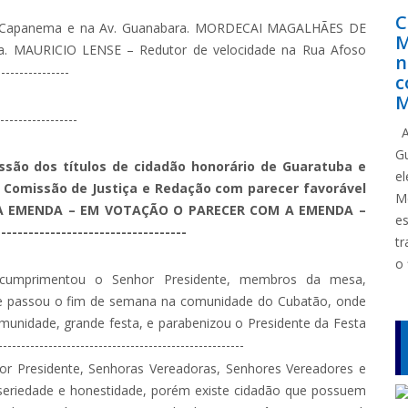
C
a Capanema e na Av. Guanabara. MORDECAI MAGALHÃES DE
M
ra. MAURICIO LENSE – Redutor de velocidade na Rua Afoso
n
---------------
c
M
----------------
A
G
são dos títulos de cidadão honorário de Guaratuba e
e
 Comissão de Justiça e Redação com parecer favorável
M
A EMENDA – EM VOTAÇÃO O PARECER COM A EMENDA –
e
------------------------------
tr
o 
umprimentou o Senhor Presidente, membros da mesa,
e que passou o fim de semana na comunidade do Cubatão, onde
munidade, grande festa, e parabenizou o Presidente da Festa
------------------------------------------------
 Presidente, Senhoras Vereadoras, Senhores Vereadores e
 seriedade e honestidade, porém existe cidadão que possuem