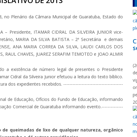
ISLATIVO DE 2013
, no Plenário da Câmara Municipal de Guaratuba, Estado do
 Presidente, ITAMAR CIDRAL DA SILVEIRA JUNIOR vice-
tário, MARIA DA SILVA BATISTA – 2ª Secretária e demais
C
 LENSE, ANA MARIA CORREA DA SILVA, LAUDI CARLOS DOS
s
ES, RAUL CHAVES, JUAREZ SERAFIM TEMOTEO e JOAO ALMIR
N
(2
do a existência de número legal de presentes o Presidente
d
r Cidral da Silveira Junior efetuou a leitura do texto bíblico.
vi
 dos expedientes recebidos. ---------------------------------------
o
p
nal de Educação, Ofícios do Fundo de Educação, informando
2
iação Comercial de Guaratuba informando evento.--------------
o de queimadas de lixo de qualquer natureza, orgânico