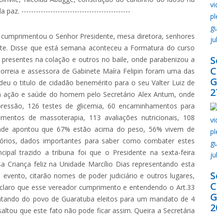
---------------------------------------------
-
cumprimentou o Senhor Presidente, mesa diretora, senhores
nte. Disse que está semana aconteceu a Formatura do curso
S
presentes na colação e outros no baile, onde parabenizou a
orreia e assessora de Gabinete Maíra Felipin foram uma das
G
eu o titulo de cidadão benemérito para o seu Valter Luiz de
2
 a ação e saúde do homem pelo Secretário Alex Antum, onde
pressão, 126 testes de glicemia, 60 encaminhamentos para
imentos de massoterapia, 113 avaliações nutricionais, 108
. Onde apontou que 67% estão acima do peso, 56% vivem de
órios, dados importantes para saber como combater estes
ipal trazido a tribuna foi que o Presidente na sexta-feira
sa Criança feliz na Unidade Marcílio Dias representando esta
S
evento, citarão nomes de poder judiciário e outros lugares,
ou claro que esse vereador cumprimento e entendendo o Art.33
G
entando do povo de Guaratuba eleitos para um mandato de 4
2
ltou que este fato não pode ficar assim. Queira a Secretária