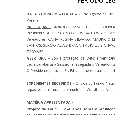
PERIODO LEG
DATA - HORARIO – LOCAL
– 26 de Agosto de 2013
Paraná. -------------------------
PRESENÇAS –
MORDECAI MAGALHÃES DE OLIVERA –
Presidente, ARTUR CARLOS DOS SANTOS – 1º Secre
Vereadores: CATIA REGINA SILVANO, MAURICIO
SANTOS, SERGIO ALVES BRAGA, FABIO LUIZ CHAV
TROYNER. ------------------------------------------------------
ABERTURA –
Sob a proteção de Deus e verifican
declarou aberta a Sessão, em seguida o Vereador Itama
O Presidente pediu ao Sr. Edilson que efetuasse a leitura
------------------
EXPEDIENTES RECEBIDOS –
Ofícios do Fundo Nacio
repasses de recursos ao município. Convite da Assoc
---------------------------------------------------------
MATÉRIA APRESENTADA –
Projeto de Lei nº 532
–
Dispõe sobre a proibiçã