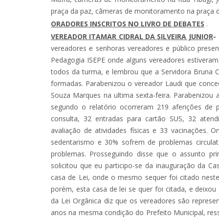
praça da paz, câmeras de monitoramento na praça da paz. 
ORADORES INSCRITOS NO LIVRO DE DEBATES
.
VEREADOR ITAMAR CIDRAL DA SILVEIRA JUNIOR
vereadores e senhoras vereadores e público prese
Pedagogia ISEPE onde alguns vereadores estiveram 
todos da turma, e lembrou que a Servidora Bruna C
formadas. Parabenizou o vereador Laudi que conced
Souza Marques na ultima sexta-feira. Parabenizou
segundo o relatório ocorreram 219 aferições de 
consulta, 32 entradas para cartão SUS, 32 atend
avaliação de atividades físicas e 33 vacinações
sedentarismo e 30% sofrem de problemas circulat
problemas. Prosseguindo disse que o assunto princ
solicitou que eu participo-se da inauguração da Ca
casa de Lei, onde o mesmo sequer foi citado neste 
porém, esta casa de lei se quer foi citada, e deix
da Lei Orgânica diz que os vereadores são repres
anos na mesma condição do Prefeito Municipal, ressa