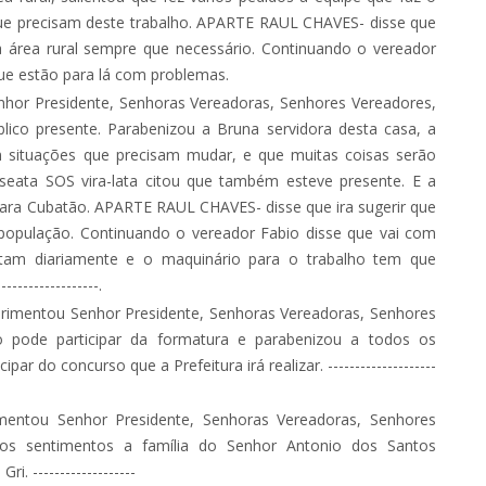
que precisam deste trabalho. APARTE RAUL CHAVES- disse que
 a área rural sempre que necessário. Continuando o vereador
que estão para lá com problemas.
hor Presidente, Senhoras Vereadoras, Senhores Vereadores,
blico presente. Parabenizou a Bruna servidora desta casa, a
m situações que precisam mudar, e que muitas coisas serão
seata SOS vira-lata citou que também esteve presente. E a
 para Cubatão. APARTE RAUL CHAVES- disse que ira sugerir que
 população. Continuando o vereador Fabio disse que vai com
itam diariamente e o maquinário para o trabalho tem que
----------------.
imentou Senhor Presidente, Senhoras Vereadoras, Senhores
não pode participar da formatura e parabenizou a todos os
do concurso que a Prefeitura irá realizar. --------------------
entou Senhor Presidente, Senhoras Vereadoras, Senhores
eros sentimentos a família do Senhor Antonio dos Santos
 -------------------