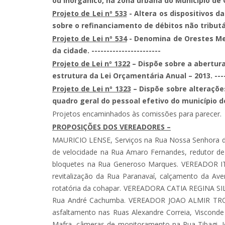
ou inorgânico, na zona urbana do Município de G
Projeto de Lei nº 533
- Altera os dispositivos d
sobre o refinanciamento de débitos não tributário
Projeto de Lei nº 534
- Denomina de Orestes Mel
da cidade. -----------------------
Projeto de Lei nº 1322
– Dispõe sobre a abertura
estrutura da Lei Orçamentária Anual – 2013. -------
Projeto de Lei nº 1323
– Dispõe sobre alteraçõe
quadro geral do pessoal efetivo do município de G
Projetos encaminhados às comissões para parecer. -----
PROPOSIÇÕES DOS VEREADORES –
MAURICIO LENSE, Serviços na Rua Nossa Senhora d
de velocidade na Rua Amaro Fernandes, redutor de 
bloquetes na Rua Generoso Marques. VEREADOR 
revitalização da Rua Paranavaí, calçamento da Ave
rotatória da cohapar. VEREADORA CATIA REGINA SIL
Rua André Cachumba. VEREADOR JOAO ALMIR TROY
asfaltamento nas Ruas Alexandre Correia, Visconde
Mafra, câmeras de monitoramento na Rua Tibagi, Jo