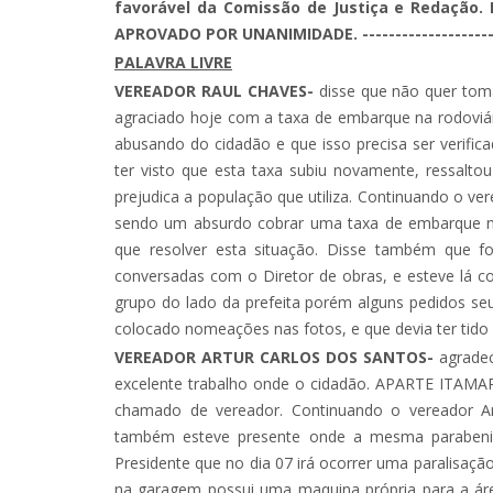
favorável da Comissão de Justiça e Redaçã
APROVADO POR UNANIMIDADE. --------------------
PALAVRA LIVRE
VEREADOR RAUL CHAVES-
disse que não quer toma
agraciado hoje com a taxa de embarque na rodoviár
abusando do cidadão e que isso precisa ser verifi
ter visto que esta taxa subiu novamente, ressalto
prejudica a população que utiliza. Continuando o ve
sendo um absurdo cobrar uma taxa de embarque no
que resolver esta situação. Disse também que f
conversadas com o Diretor de obras, e esteve lá co
grupo do lado da prefeita porém alguns pedidos se
colocado nomeações nas fotos, e que devia ter tido 
VEREADOR ARTUR CARLOS DOS SANTOS-
agrade
excelente trabalho onde o cidadão. APARTE ITAMAR
chamado de vereador. Continuando o vereador Ar
também esteve presente onde a mesma parabeniz
Presidente que no dia 07 irá ocorrer uma paralisação
na garagem possui uma maquina própria para a área