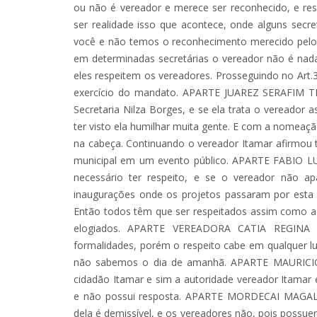
ou não é vereador e merece ser reconhecido, e r
ser realidade isso que acontece, onde alguns secr
você e não temos o reconhecimento merecido pelo
em determinadas secretárias o vereador não é nada
eles respeitem os vereadores. Prosseguindo no Art.3
exercício do mandato. APARTE JUAREZ SERAFIM TE
Secretaria Nilza Borges, e se ela trata o vereador 
ter visto ela humilhar muita gente. E com a nomeação
na cabeça. Continuando o vereador Itamar afirmou te
municipal em um evento público. APARTE FABIO LUI
necessário ter respeito, e se o vereador não a
inaugurações onde os projetos passaram por esta
Então todos têm que ser respeitados assim como a
elogiados. APARTE VEREADORA CATIA REGINA S
formalidades, porém o respeito cabe em qualquer l
não sabemos o dia de amanhã. APARTE MAURICIO 
cidadão Itamar e sim a autoridade vereador Itamar 
e não possui resposta. APARTE MORDECAI MAGALH
dela é demissível, e os vereadores não, pois possu