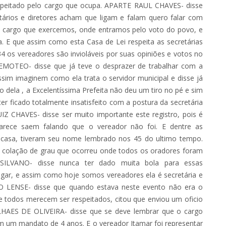
espeitado pelo cargo que ocupa. APARTE RAUL CHAVES- disse
etários e diretores acham que ligam e falam quero falar com
 cargo que exercemos, onde entramos pelo voto do povo, e
. E que assim como esta Casa de Lei respeita as secretárias
4 os vereadores são invioláveis por suas opiniões e votos no
MOTEO- disse que já teve o desprazer de trabalhar com a
assim imaginem como ela trata o servidor municipal e disse já
 dela , a Excelentíssima Prefeita não deu um tiro no pé e sim
r ficado totalmente insatisfeito com a postura da secretária
Z CHAVES- disse ser muito importante este registro, pois é
parece saem falando que o vereador não foi. E dentre as
 casa, tiveram seu nome lembrado nos 45 do ultimo tempo.
 colação de grau que ocorreu onde todos os oradores foram
ILVANO- disse nunca ter dado muita bola para essas
ugar, e assim como hoje somos vereadores ela é secretária e
LENSE- disse que quando estava neste evento não era o
e todos merecem ser respeitados, citou que enviou um oficio
AES DE OLIVEIRA- disse que se deve lembrar que o cargo
em um mandato de 4 anos. E o vereador Itamar foi representar