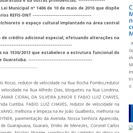
uaratuba e dá outras providências. ---------------
C
a Lei Municipal nº 1406 de 10 de maio de 2010 que dispõe
M
s REFIS-DNT ---------------------------------
n
chioreto o espaço cultural implantado na área central
c
M
 de crédito adicional especial, efetuando alterações na
A
-------------------------------------
G
s na 1530/2013 que estabelece a estrutura funcional do
e
uaratuba. ------------------------------------
M
--------------------
e
tr
o Rocio, redutor de velocidade na Rua Rocha Pombo,redutor
o 
velocidade na Rua Alfredo Dias, bloquetes na Rua Londrina,
ITAMAR CIDRAL DA SILVEIRA JUNIOR E FABIO LUIZ CHAVES,
nida Curitiba. FABIO LUIZ CHAVES, redutor de velocidade na
VANO, melhoria e limpeza na Av João Gualberto, melhoria na
NER, pavimentação da Avenida Nossa Senhora Aparecida,
 de Guarapuava, Guarani, Emilio de Menezes, Coronel Carlos
invile, Nicolau Abagge, construção do cantinho do idoso na