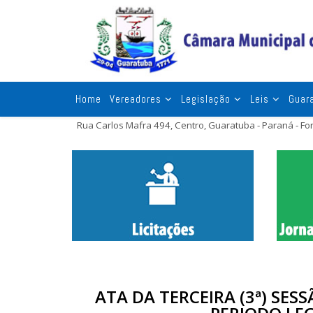
Home
Vereadores
Legislação
Leis
Guar
Rua Carlos Mafra 494, Centro, Guaratuba - Paraná - F
ATA DA TERCEIRA (3ª) SES