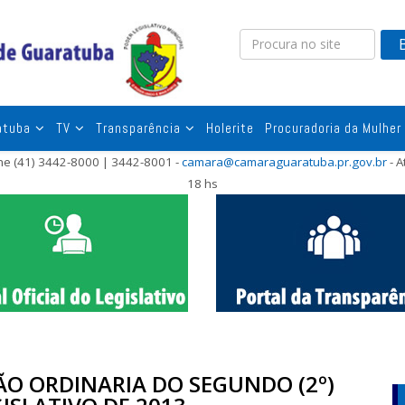
atuba
TV
Transparência
Holerite
Procuradoria da Mulher
one (41) 3442-8000 | 3442-8001 -
camara@camaraguaratuba.pr.gov.br
- A
18 hs
SÃO ORDINARIA DO SEGUNDO (2º)