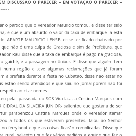
o. EM DISCUSSÃO O PARECER – EM VOTAÇÃO O PARECER –
-----
r o partido que o vereador Mauricio tomou, e disse ter sido
ia, e que é um absurdo o valor da taxa de embarque já esta
cado. APARTE MAURICIO LENSE- disse ter ficado chateado por
u que não é uma culpa da Graciosa e sim da Prefeitura, que
reador Raul disse que a taxa de embarque é pago na graciosa,
 guichê, e a passagem no ônibus. E disse que alguém tem
oi numa região e teve algumas reclamações que já foram
m a prefeita durante a festa no Cubatão, disse não estar no
us estão sendo atendidos e que saiu no Jornal porem não foi
respeito ao citar nomes.
ceu pela passeada do SOS Vira lata, a Cristina Marques com
 CIDRAL DA SILVEIRA JUNIOR- salientou que gostaria de ser
tur parabenizou Cristina Marques onde o vereador Itamar
ou a todos os que estiveram presentes. falou ao Senhor
 no ferry boat e que as coisas ficarão complicadas. Disse que
 rural, salientou que fez vários pedidos a equipe que faz o