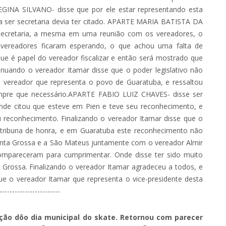
REGINA SILVANO- disse que por ele estar representando esta
la ser secretaria devia ter citado. APARTE MARIA BATISTA DA
secretaria, a mesma em uma reunião com os vereadores, o
s vereadores ficaram esperando, o que achou uma falta de
e é papel do vereador fiscalizar e então será mostrado que
tinuando o vereador Itamar disse que o poder legislativo não
vereador que representa o povo de Guaratuba, e ressaltou
sempre que necessário.APARTE FABIO LUIZ CHAVES- disse ser
nde citou que esteve em Pien e teve seu reconhecimento, e
reconhecimento. Finalizando o vereador Itamar disse que o
a tribuna de honra, e em Guaratuba este reconhecimento não
nta Grossa e a São Mateus juntamente com o vereador Almir
ompareceram para cumprimentar. Onde disse ter sido muito
Grossa. Finalizando o vereador Itamar agradeceu a todos, e
ue o vereador Itamar que representa o vice-presidente desta
-----------------------
ição dôo dia municipal do skate. Retornou com parecer