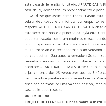
esta casa de lei e não foi citado. APARTE CATIA 
casa de lei, deveria ter um reconhecimento e por e
SILVA- disse que assim como todos citaram esta 
celular dela tocou e ela foi atender enquanto o
respeito. APARTE LAUDI CARLOS DE SANTI- disse qu
esta secretaria não é a princesa da Inglaterra. Con
pode ser tratado como um murinho, e escondendo 
dizendo que não ira aceitar e voltará a tribuna 
muito importante o reconhecimento do vereador o
porque aqui em Guaratuba o vereador não tem seu 
vereador Juarez em um município distante foi par
acontece. APARTE RAUL CHAVES- disse que foi a Po
e Juarez, onde dos 23 vereadores apenas 3 não c
bem tratado e parabenizou os vereadores de Ponta 
disse não se tratar de uma vaidade pessoal, mas q
casa de lei pede respeito. ------------------------------------
ORDEM DO DIA –
PROJETO DE LEI Nº 530 –
Dispõe sobre a institu