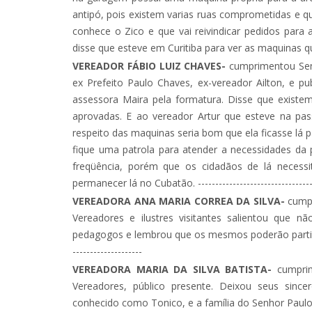
antipó, pois existem varias ruas comprometidas e 
conhece o Zico e que vai reivindicar pedidos para
disse que esteve em Curitiba para ver as maquinas 
VEREADOR FÁBIO LUIZ CHAVES-
cumprimentou Sen
ex Prefeito Paulo Chaves, ex-vereador Ailton, e pu
assessora Maira pela formatura. Disse que existe
aprovadas. E ao vereador Artur que esteve na pas
respeito das maquinas seria bom que ela ficasse lá
fique uma patrola para atender a necessidades da
freqüência, porém que os cidadãos de lá necess
permanecer lá no Cubatão. -----------------------------------
VEREADORA ANA MARIA CORREA DA SILVA-
cumpr
Vereadores e ilustres visitantes salientou que 
pedagogos e lembrou que os mesmos poderão participar 
--------------------
VEREADORA MARIA DA SILVA BATISTA-
cumprim
Vereadores, público presente. Deixou seus sinc
conhecido como Tonico, e a família do Senhor Paulo Gri.