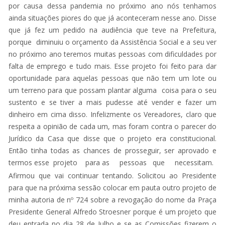
por causa dessa pandemia no próximo ano nós tenhamos
ainda situações piores do que já aconteceram nesse ano. Disse
que já fez um pedido na audiência que teve na Prefeitura,
porque diminuiu o orçamento da Assistência Social e a seu ver
no próximo ano teremos muitas pessoas com dificuldades por
falta de emprego e tudo mais. Esse projeto foi feito para dar
oportunidade para aquelas pessoas que não tem um lote ou
um terreno para que possam plantar alguma coisa para o seu
sustento e se tiver a mais pudesse até vender e fazer um
dinheiro em cima disso. Infelizmente os Vereadores, claro que
respeita a opinião de cada um, mas foram contra o parecer do
Jurídico da Casa que disse que o projeto era constitucional.
Então tinha todas as chances de prosseguir, ser aprovado e
termos esse projeto para as pessoas que necessitam.
Afirmou que vai continuar tentando. Solicitou ao Presidente
para que na próxima sessão colocar em pauta outro projeto de
minha autoria de nº 724 sobre a revogação do nome da Praça
Presidente General Alfredo Stroesner porque é um projeto que
deu entrada no dia 28 de Julho e se as Comissões fizerem o