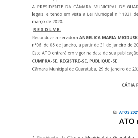
A PRESIDENTE DA CÂMARA MUNICIPAL DE GUARA
legais, e tendo em vista a Lei Municipal n º 1831
março de 2020.
R E S O L V E:
Reconduzir a servidora
ANGELICA MARIA MIODUSK
n°06 de 06 de Janeiro, a partir de 31 de Janeiro de 2
Este ATO entrará em vigor na data de sua publicação
CUMPRA-SE, REGISTRE-SE, PUBLIQUE-SE.
Câmara Municipal de Guaratuba, 29 de Janeiro de 20
CÁTIA 
P
ATOS 202
ATO 
A Presidente da Câmara Municipal de Guaratuba, 