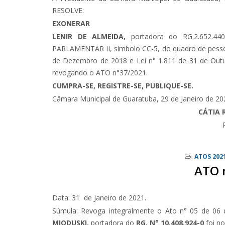
RESOLVE:
EXONERAR
LENIR DE ALMEIDA,
portadora do RG.2.652.4
PARLAMENTAR II, símbolo CC-5, do quadro de pessoal
de Dezembro de 2018 e Lei n° 1.811 de 31 de Outub
revogando o ATO n°37/2021.
CUMPRA-SE, REGISTRE-SE, PUBLIQUE-SE.
Câmara Municipal de Guaratuba, 29 de Janeiro de 20
CÁTIA 
ATOS 202
ATO 
Data: 31 de Janeiro de 2021.
Súmula: Revoga integralmente o Ato n° 05 de 06 
MIODUSKI,
portadora do
RG. N° 10.408.924-0
foi 