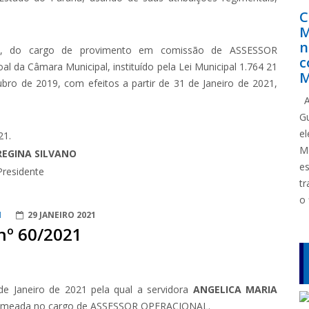
C
M
n
40, do cargo de provimento em comissão de ASSESSOR
c
 da Câmara Municipal, instituído pela Lei Municipal 1.764 21
M
ro de 2019, com efeitos a partir de 31 de Janeiro de 2021,
A
G
e
21.
M
REGINA SILVANO
e
Presidente
tr
o 
1
29 JANEIRO 2021
nº 60/2021
de Janeiro de 2021 pela qual a servidora
ANGELICA MARIA
nomeada no cargo de ASSESSOR OPERACIONAL.