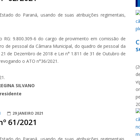
Estado do Paraná, usando de suas atribuições regimentais,
do RG: 9.800.309-6 do cargo de provimento em comissão de
C
 de pessoal da Câmara Municipal, do quadro de pessoal da
s
64 21 de Dezembro de 2018 e Lei n° 1.811 de 31 de Outubro de
N
, revogando o ATO n°36/2021.
(2
d
21.
vi
REGINA SILVANO
o
residente
p
2
1
29 JANEIRO 2021
nº 61/2021
Estado do Paraná, usando de suas atribuições regimentais,