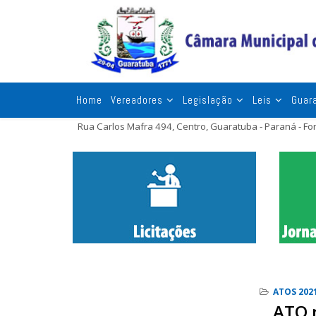
Home
Vereadores
Legislação
Leis
Guar
Rua Carlos Mafra 494, Centro, Guaratuba - Paraná - F
ATOS 202
ATO 