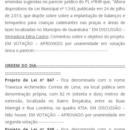
emendas sugeridas no parecer jurídico do PL nº849 que, "Altera
dispositivos da Lei Municipal nº 1.543, publicada em 24 de julho
de 2.013, que dispõe sobre sobre a implantação de balanços e
brinquedos para crianças cadeirantes nas praças e áreas de
lazer localizadas no Município de Guaratuba." EM DISCUSSÃO –
Vereadora Edna Castro
: Comentou sobre o objetivo do projeto.
EM VOTAÇÃO – APROVADO por unanimidade em votação
única o parecer.--------------------------------------------------
ORDEM DO DIA---------------------------------------------------
--------------------------------
Projeto de Lei nº 847 -
Fica denominada com o nome
Travessa Archimedes Correia de Lima, via local pública sem
denominação própria, com 82 m (oitenta e dois) metros de
extensão, localizada no Bairro Brejatuba, entre as Ruas
Maringá e Rua Londrina, na quadra 475A. EM DISCUSSÃO –
Não houve. EM VOTAÇÃO – APROVADO por unanimidade em
segunda votação.------------------
Projeto de Lei nº 848 -
Fica denominada com o nome