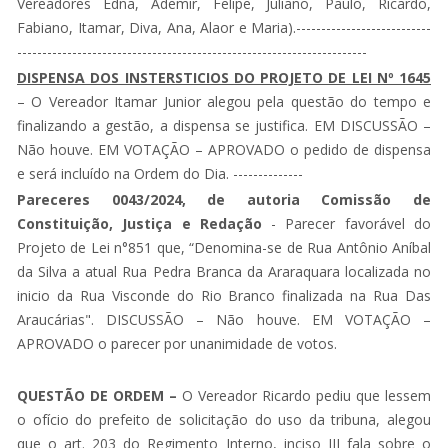
Vereadores Edna, Ademir, Felipe, Juliano, Paulo, Ricardo,
Fabiano, Itamar, Diva, Ana, Alaor e Maria).---------------------------
----------------------------------------------------------------------
DISPENSA DOS INSTERSTICIOS DO PROJETO DE LEI Nº 1645
– O Vereador Itamar Junior alegou pela questão do tempo e
finalizando a gestão, a dispensa se justifica. EM DISCUSSÃO –
Não houve. EM VOTAÇÃO – APROVADO o pedido de dispensa
e será incluído na Ordem do Dia. --------------
Pareceres 0043/2024, de autoria Comissão de
Constituição, Justiça e Redação
- Parecer favorável do
Projeto de Lei n°851 que, “Denomina-se de Rua Antônio Aníbal
da Silva a atual Rua Pedra Branca da Araraquara localizada no
inicio da Rua Visconde do Rio Branco finalizada na Rua Das
Araucárias". DISCUSSÃO – Não houve. EM VOTAÇÃO –
APROVADO o parecer por unanimidade de votos.
QUESTÃO DE ORDEM –
O Vereador Ricardo pediu que lessem
o ofício do prefeito de solicitação do uso da tribuna, alegou
que o art. 203 do Regimento Interno, inciso III fala sobre o