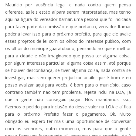
Maurício por ausência legal e nada contra quem pensa
diferente, as leis estão aí para serem interpretadas, mas tenho
aqui na figura do vereador Itamar, uma pessoa que foi indicada
para fazer parte da comissão e que portanto, vereador Itamar
poderia levar isso para o próximo prefeito, para que ele avalie
esses projetos de lei com os olhos do interesse público, com
os olhos do munícipe guaratubano, pensando no que é melhor
para a cidade e não imaginando que possa ter alguma coisa,
por algum interesse particular, alguma coisa assim, até porque
se houver desconfiança, se tiver alguma coisa, nada contra se
investigar, mas sem querer prejudicar aquilo que é bom e eu
posso avalizar aqui para vocês, é bom para o município, caso
contrário também não tem problema, rejeita inclui na LOA, já
que a gente não conseguiu pagar. Nós mandamos isso,
fizemos o pedido para inclusão do desse valor na LOA e aí fica
para o próximo Prefeito fazer o pagamento, Ok. Muito
obrigado eu espero ter mais uma oportunidade de conversar
com os senhores, outro momento, mas para que a gente
possa fazer um fechamento aí, agradecer esse convívio de 8