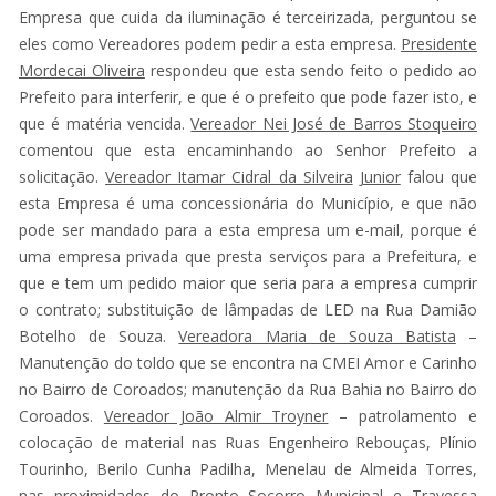
Empresa que cuida da iluminação é terceirizada, perguntou se
eles como Vereadores podem pedir a esta empresa.
Presidente
Mordecai Oliveira
respondeu que esta sendo feito o pedido ao
Prefeito para interferir, e que é o prefeito que pode fazer isto, e
que é matéria vencida.
Vereador Nei José de Barros Stoqueiro
comentou que esta encaminhando ao Senhor Prefeito a
solicitação.
Vereador Itamar Cidral da Silveira
Junior
falou que
esta Empresa é uma concessionária do Município, e que não
pode ser mandado para a esta empresa um e-mail, porque é
uma empresa privada que presta serviços para a Prefeitura, e
que e tem um pedido maior que seria para a empresa cumprir
o contrato; substituição de lâmpadas de LED na Rua Damião
Botelho de Souza.
Vereadora Maria de Souza Batista
–
Manutenção do toldo que se encontra na CMEI Amor e Carinho
no Bairro de Coroados; manutenção da Rua Bahia no Bairro do
Coroados.
Vereador João Almir Troyner
– patrolamento e
colocação de material nas Ruas Engenheiro Rebouças, Plínio
Tourinho, Berilo Cunha Padilha, Menelau de Almeida Torres,
nas proximidades do Pronto Socorro Municipal e Travessa