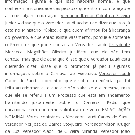
informação alguma e que isso nãoseria normal, e que
conhecem a idoneidade das pessoas que entram com a ação e
as que julgam uma ação.
Vereador Itamar Cidral da Silveira
Junior
– disse que o Vereador Laudi acabou de dizer que isto já
esta no Ministério Público, e que quem afirmou foi à liderança
do governo, e que então existe vazamento, porque é somente
o Promotor que pode contar ao Vereador Laudi.
Presidente
Mordecai
Magalhães Oliveira
justificou que ele não tem
certeza, mas que ele acha que é isso que o vereador Laudi esta
querendo dizer, disse que o promotor já pediu algumas
informações sobre o Carnaval ao Executivo.
Vereador Laudi
Carlos de
Santi
– comentou que é sobre a denúncia que foi
feita anteriormente, e que ele não sabe se é a mesma, mas
que ele se referiu a um Processo que esta em andamento
tramitando justamente sobre o Carnaval. Pediu que
encaminhassem conforme solicitação de voto. EM VOTAÇÃO
NOMINAL
Votos contrários
- Vereador Laudi Carlos de Santi,
Vereador Nei José de Barros Stoqueiro, Vereador Vilson Kruger
da Luz, Vereador Alaor de Oliveira Miranda, Vereador João