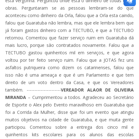
esta vergonha. Perguntou onde esta o dinheiro de todas estas
obras. Perguntaram se as pessoas lembram-se do que
aconteceu como dinheiro da Orla, falou que a Orla esta caindo,
falou que Guaratuba não lembra, mas que ele lembra bem que
já foram gastos dinheiro com a TECTUBO, e que a TECTUBO
retornou. Comentou que fazer serviço ruim em Guaratuba dá
mais lucro, porque são contratados novamente. Falou que a
TECTUBO gastou quinhentos mil em serviços, e que agora
voltou por ter feito serviço ruim. Falou que a JOTAS fez uns
asfaltos putriqueira como dizem os catarinenses, falou que
isso não é uma ameaça e que é um Parlamento e que tem
direito de um voto dentro da Casa, e que os Vereadores
também. ----------------------
VEREADOR ALAOR DE OLIVEIRA
MIRANDA
– Cumprimentou a todos. Agradeceu ao Secretário
de Esporte o Alex pelo Evento maravilhoso em Guaratuba que
foi a Corrida da Mulher, disse que foi um evento que atingiu
muitos objetivos na cidade de Guaratuba, e que muita gente
participou. Comentou sobre a entrega dos cinco mil e
quinhentos kits escolares para os alunos das escolas