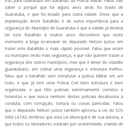
traz para Guaratuba um Batalhão da Policia Militar. Falou não
saber o porquê que há alguns anos atrás foi tirado de
Guaratuba, e que foi levado para outra cidade. Disse que a
implantação deste Batalhão é de suma importância para a
segurança do Município de Guaratuba e que a cidade já deveria
ter este Batalhão á muitos anos. Reconhece que neste
momento a briga incansável do deputado Nelson Justus em
trazer este Batalhão o mais rápido possível. Falou que assim
os munícipes terão mais segurança, e que não querem trazer a
segurança dos outros municípios, mas que é dever do cidadão
guaratubano, em cobrar uma segurança e estrutura melhor,
falou que o batalhão vem estruturar a policia Militar em um
todo, e que já tem uma Policia Civil bem estrutura e bem
organizada, e que têm policiais extremamente corretos e
honestos e que nunca nenhum destes policiais desabonou a
conduta, com corrupção, tortura ou coisas parecidas. Falou
que o deputado Nelson Justus também aprovou a Lei do SOS
VIRA LATAS, lembrou que esta Lei Municipal é de sua autoria, e
que todos os Vereadores votaram por unanimidade, criando de