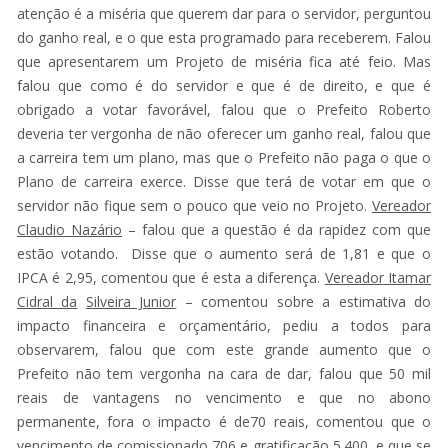
atenção é a miséria que querem dar para o servidor, perguntou
do ganho real, e o que esta programado para receberem. Falou
que apresentarem um Projeto de miséria fica até feio. Mas
falou que como é do servidor e que é de direito, e que é
obrigado a votar favorável, falou que o Prefeito Roberto
deveria ter vergonha de não oferecer um ganho real, falou que
a carreira tem um plano, mas que o Prefeito não paga o que o
Plano de carreira exerce. Disse que terá de votar em que o
servidor não fique sem o pouco que veio no Projeto.
Vereador
Claudio Nazário
– falou que a questão é da rapidez com que
estão votando. Disse que o aumento será de 1,81 e que o
IPCA é 2,95, comentou que é esta a diferença.
Vereador Itamar
Cidral da
Silveira Junior
– comentou sobre a estimativa do
impacto financeira e orçamentário, pediu a todos para
observarem, falou que com este grande aumento que o
Prefeito não tem vergonha na cara de dar, falou que 50 mil
reais de vantagens no vencimento e que no abono
permanente, fora o impacto é de70 reais, comentou que o
vencimento de comissionado 706 e gratificação 5.400, e que se