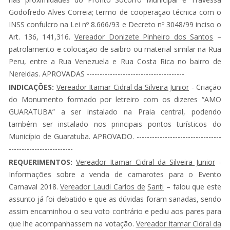
Godofredo Alves Correia; termo de cooperação técnica com o
INSS confulcro na Lei nº 8.666/93 e Decreto nº 3048/99 inciso o
Art. 136, 141,316.
Vereador Donizete Pinheiro dos Santos
–
patrolamento e colocação de saibro ou material similar na Rua
Peru, entre a Rua Venezuela e Rua Costa Rica no bairro de
Nereidas. APROVADAS --------------------------------------
INDICAÇÕES:
Vereador Itamar Cidral da Silveira Junior
- Criação
do Monumento formado por letreiro com os dizeres “AMO
GUARATUBA” a ser instalado na Praia central, podendo
também ser instalado nos principais pontos turísticos do
Município de Guaratuba. APROVADO. ---------------------------------
-------------------------
REQUERIMENTOS:
Vereador Itamar Cidral da Silveira Junior
-
Informações sobre a venda de camarotes para o Evento
Carnaval 2018.
Vereador Laudi Carlos de
Santi
– falou que este
assunto já foi debatido e que as dúvidas foram sanadas, sendo
assim encaminhou o seu voto contrário e pediu aos pares para
que lhe acompanhassem na votação.
Vereador Itamar Cidral da