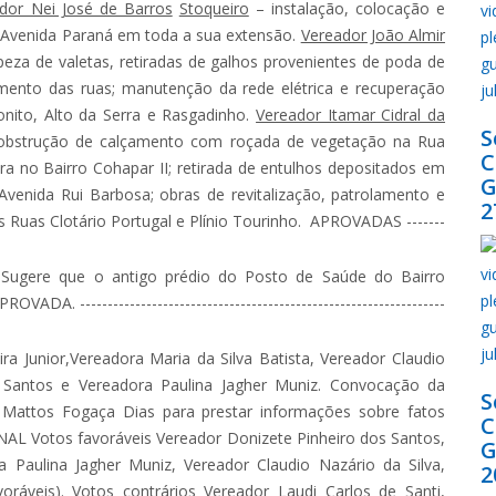
dor Nei José de Barros
Stoqueiro
– instalação, colocação e
 Avenida Paraná em toda a sua extensão.
Vereador João Almir
mpeza de valetas, retiradas de galhos provenientes de poda de
amento das ruas; manutenção da rede elétrica e recuperação
onito, Alto da Serra e Rasgadinho.
Vereador Itamar Cidral da
S
sobstrução de calçamento com roçada de vegetação na Rua
a no Bairro Cohapar II; retirada de entulhos depositados em
G
Avenida Rui Barbosa; obras de revitalização, patrolamento e
2
Ruas Clotário Portugal e Plínio Tourinho. APROVADAS -------
Sugere que o antigo prédio do Posto de Saúde do Bairro
 ------------------------------------------------------------------
ira Junior,Vereadora Maria da Silva Batista, Vereador Claudio
s Santos e Vereadora Paulina Jagher Muniz. Convocação da
S
e Mattos Fogaça Dias para prestar informações sobre fatos
AL Votos favoráveis Vereador Donizete Pinheiro dos Santos,
G
ra Paulina Jagher Muniz, Vereador Claudio Nazário da Silva,
2
oráveis). Votos contrários Vereador Laudi Carlos de Santi,