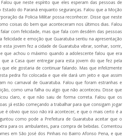
Falou que neste espírito que eles esperam das pessoas de
o Estado do Paraná enquanto seguranças. Falou que a Moção
poração da Policia Militar possa reconhecer. Disse que neste
omo coisas do bem que aconteceram nos últimos dias. Falou
vai falar com felicidade, mas que fala com desdém das pessoas
u da felicidade e emoção que Guaratuba sentiu na apresentação
esta jovem fez a cidade de Guaratuba vibrar, sonhar, sorrir,
isse que achou o máximo quando a adolescente falou que era
o que a Casa quer entregar para esta jovem do que fez pela
 que ele gostaria de continuar falando. Mas que infelizmente
sta pedra foi colocada e que ele dará um jeito e que assim
ram no carnaval de Guaratuba. Falou que foram estranhas e
ição, como uma falha ou algo que não aconteceu. Disse que
ficou claro, e que não saiu de forma correta. Falou que os
ssoas já estão começando a trabalhar para que consigam jogar
ue é obvio que isso não irá acontecer, e que o mais certo é a
guntou como pode a Prefeitura de Guaratuba aceitar que o
extra para os ambulantes, para compra de bebidas. Comentou
rnes em São José dos Pinhais no Bairro Afonso Pena, e que