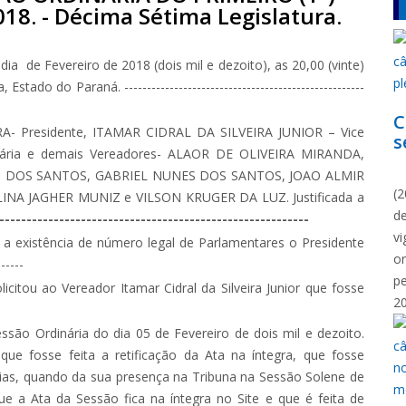
8. - Décima Sétima Legislatura.
ia de Fevereiro de 2018 (dois mil e dezoito), as 20,00 (vinte)
do do Paraná. -----------------------------------------------------
C
 Presidente, ITAMAR CIDRAL DA SILVEIRA JUNIOR – Vice
s
tária e demais Vereadores- ALAOR DE OLIVEIRA MIRANDA,
N
O DOS SANTOS, GABRIEL NUNES DOS SANTOS, JOAO ALMIR
(2
NA JAGHER MUNIZ e VILSON KRUGER DA LUZ. Justificada a
d
---------------------------------------------------------
vi
 a existência de número legal de Parlamentares o Presidente
o
-----
p
licitou ao Vereador Itamar Cidral da Silveira Junior que fosse
2
são Ordinária do dia 05 de Fevereiro de dois mil e dezoito.
 que fosse feita a retificação da Ata na íntegra, que fosse
 Dias, quando da sua presença na Tribuna na Sessão Solene de
 a Ata da Sessão fica na íntegra no Site e que é feita de