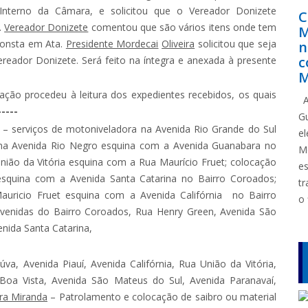
Interno da Câmara, e solicitou que o Vereador Donizete
C
.
Vereador Donizete
comentou que são vários itens onde tem
M
 consta em Ata.
Presidente Mordecai
Oliveira
solicitou que seja
n
c
ereador Donizete. Será feito na íntegra e anexada à presente
M
ção procedeu à leitura dos expedientes recebidos, os quais
A
-----
G
– serviços de motoniveladora na Avenida Rio Grande do Sul
e
es na Avenida Rio Negro esquina com a Avenida Guanabara no
M
nião da Vitória esquina com a Rua Maurício Fruet; colocação
e
 esquina com a Avenida Santa Catarina no Bairro Coroados;
tr
Mauricio Fruet esquina com a Avenida Califórnia no Bairro
o 
Avenidas do Bairro Coroados, Rua Henry Green, Avenida São
enida Santa Catarina,
a, Avenida Piauí, Avenida Califórnia, Rua União da Vitória,
Boa Vista, Avenida São Mateus do Sul, Avenida Paranavaí,
ira Miranda
– Patrolamento e colocação de saibro ou material