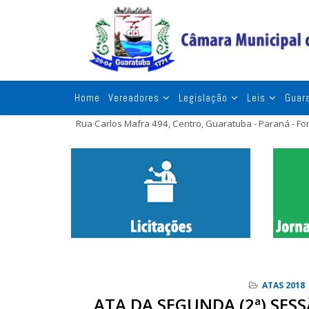
Home
Vereadores
Legislação
Leis
Guar
Rua Carlos Mafra 494, Centro, Guaratuba - Paraná - F
ATAS 2018
ATA DA SEGUNDA (2ª) SESS