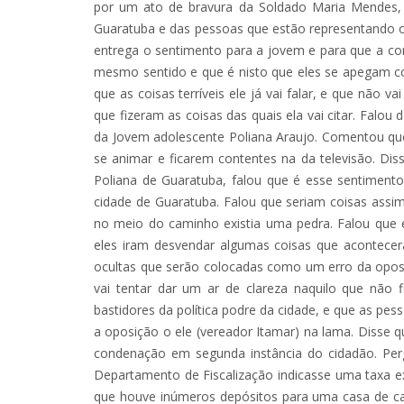
por um ato de bravura da Soldado Maria Mendes, 
Guaratuba e das pessoas que estão representando 
entrega o sentimento para a jovem e para que a cor
mesmo sentido e que é nisto que eles se apegam c
que as coisas terríveis ele já vai falar, e que não 
que fizeram as coisas das quais ela vai citar. Falo
da Jovem adolescente Poliana Araujo. Comentou que 
se animar e ficarem contentes na da televisão. D
Poliana de Guaratuba, falou que é esse sentiment
cidade de Guaratuba. Falou que seriam coisas assim
no meio do caminho existia uma pedra. Falou que e
eles iram desvendar algumas coisas que acontece
ocultas que serão colocadas como um erro da opos
vai tentar dar um ar de clareza naquilo que não 
bastidores da política podre da cidade, e que as pe
a oposição o ele (vereador Itamar) na lama. Disse q
condenação em segunda instância do cidadão. Per
Departamento de Fiscalização indicasse uma taxa 
que houve inúmeros depósitos para uma casa de ca