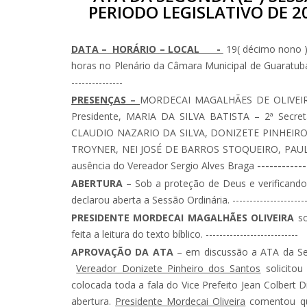
PERIODO LEGISLATIVO DE 201
DATA – HORÁRIO – LOCAL -
19( décimo nono )d
horas no Plenário da Câmara Municipal de Guaratuba, Esta
---------------
PRESENÇAS –
MORDECAI MAGALHÃES DE OLIVEIRA-
Presidente, MARIA DA SILVA BATISTA – 2ª Secre
CLAUDIO NAZARIO DA SILVA, DONIZETE PINHEIR
TROYNER, NEI JOSÉ DE BARROS STOQUEIRO, PAULI
ausência do Vereador Sergio Alves Braga
------------
ABERTURA
– Sob a proteção de Deus e verificando
declarou aberta a Sessão Ordinária. ----------------------
PRESIDENTE MORDECAI MAGALHÃES OLIVEIRA
so
feita a leitura do texto bíblico. ---------------------------
APROVAÇÃO DA ATA
– em discussão a ATA da Ses
Vereador Donizete Pinheiro dos Santos
solicitou
colocada toda a fala do Vice Prefeito Jean Colbert
abertura.
Presidente Mordecai Oliveira
comentou que