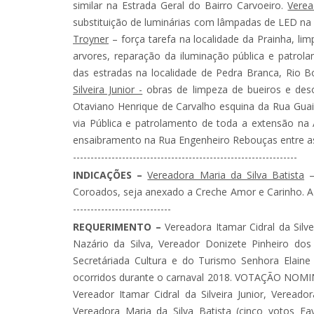
similar na Estrada Geral do Bairro Carvoeiro.
Verea
substituição de luminárias com lâmpadas de LED na
Troyner
– força tarefa na localidade da Prainha, li
arvores, reparação da iluminação pública e patrol
das estradas na localidade de Pedra Branca, Rio B
Silveira Junior -
obras de limpeza de bueiros e de
Otaviano Henrique de Carvalho esquina da Rua Guair
via Pública e patrolamento de toda a extensão na 
ensaibramento na Rua Engenheiro Rebouças entre as 
----------------------------------------------------------------
INDICAÇÕES –
Vereadora Maria da Silva Batista
–
Coroados, seja anexado a Creche Amor e Carinho. APROVADA.
----------------------------
REQUERIMENTO –
Vereadora Itamar Cidral da Silve
Nazário da Silva, Vereador Donizete Pinheiro do
Secretáriada Cultura e do Turismo Senhora Elain
ocorridos durante o carnaval 2018. VOTAÇÃO NOMIN
Vereador Itamar Cidral da Silveira Junior, Vereado
Vereadora Maria da Silva Batista (cinco votos Fav