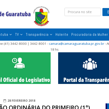
atuba
TV
Transparência
Holerite
Procuradoria da Mulher
one (41) 3442-8000 | 3442-8001 -
camara@camaraguaratuba.pr.gov.br
- A
18 hs
28 FEVEREIRO 2018
ÃO ORDINÁRIA DO PRIMEIRO (1°)