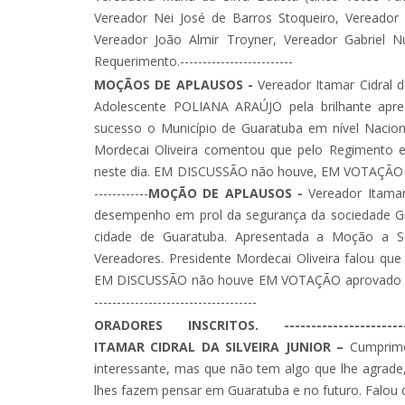
Vereador Nei José de Barros Stoqueiro, Vereador 
Vereador João Almir Troyner, Vereador Gabriel
Requerimento.-------------------------
MOÇÃOS DE APLAUSOS -
Vereador Itamar Cidral 
Adolescente POLIANA ARAÚJO pela brilhante apr
sucesso o Município de Guaratuba em nível Nacion
Mordecai Oliveira comentou que pelo Regimento e
neste dia. EM DISCUSSÃO não houve, EM VOTAÇÃO aprovad
------------
MOÇÃO DE APLAUSOS -
Vereador Itamar 
desempenho em prol da segurança da sociedade G
cidade de Guaratuba. Apresentada a Moção a S
Vereadores. Presidente Mordecai Oliveira falou q
EM DISCUSSÃO não houve EM VOTAÇÃO aprovado por unanim
------------------------------------
ORADORES INSCRITOS. ----------------------------
ITAMAR CIDRAL DA SILVEIRA JUNIOR –
Cumprime
interessante, mas que não tem algo que lhe agrade
lhes fazem pensar em Guaratuba e no futuro. Falo