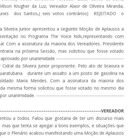
Vilson Krugher da Luz, Vereador Alaor de Oliveira Miranda,
 Nunes dos Santos,( seis votos contrários) REJEITADO o
da Silveira Junior apresentou a seguinte Moção de Aplausos a
esentação no Programa The Voice Kids,representando com
al. Com a assinatura da maioria dos Vereadores. Presidente
ntraria na próxima Sessão, mas solicitou que fosse votado
o por unanimidade --------------------------------------------
Cidral da Silveira Junior proponente. Pelo ato de bravura e
uaratubana durante um assalto a um posto de gasolina na
oldado Maria Mendes. Com a assinatura da maioria dos
ue da mesma forma solicitou que fosse votado no mesmo dia
idade. ---------------------------------------------------------
-------------------------------------------------VEREADOR
ntou a todos. Falou que gostaria de ter um discurso mais
, mas que tenta se apegar a bons exemplos, e situações que
u que o Plenário acabou manifestando uma Moção de Aplausos