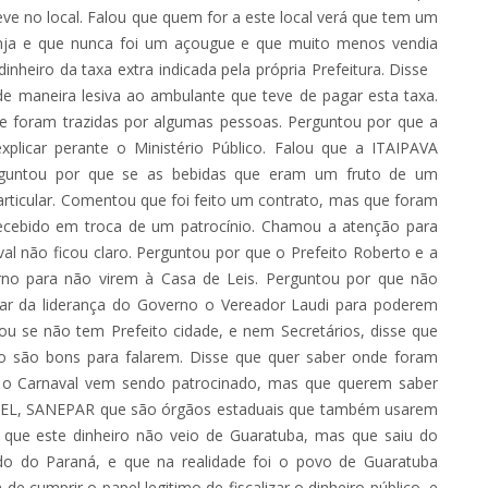
ve no local. Falou que quem for a este local verá que tem um
nja e que nunca foi um açougue e que muito menos vendia
inheiro da taxa extra indicada pela própria Prefeitura. Disse
 de maneira lesiva ao ambulante que teve de pagar esta taxa.
 foram trazidas por algumas pessoas. Perguntou por que a
plicar perante o Ministério Público. Falou que a ITAIPAVA
erguntou por que se as bebidas que eram um fruto de um
rticular. Comentou que foi feito um contrato, mas que foram
 recebido em troca de um patrocínio. Chamou a atenção para
al não ficou claro. Perguntou por que o Prefeito Roberto e a
erno para não virem à Casa de Leis. Perguntou por que não
sar da liderança do Governo o Vereador Laudi para poderem
ou se não tem Prefeito cidade, e nem Secretários, disse que
o são bons para falarem. Disse que quer saber onde foram
e o Carnaval vem sendo patrocinado, mas que querem saber
COPEL, SANEPAR que são órgãos estaduais que também usarem
 que este dinheiro não veio de Guaratuba, mas que saiu do
o do Paraná, e que na realidade foi o povo de Guaratuba
 cumprir o papel legitimo de fiscalizar o dinheiro público, e