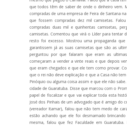
que todos têm de saber de onde o dinheiro vem. 
compradas de uma empresa de Feira de Santana na Ba
que fossem compradas dez mil camisetas. Falo
compradas duas mil e quinhentas camisetas, per
camisetas. Comentou que virá o Líder para tentar 
resto foi excesso. Mostrou uma propaganda que e
garantissem já as suas camisetas que são as ult
perguntou por que falaram que eram as ultimas 
começaram a vender a vinte reais e que depois ve
que eram chegados e que ele tem como provar. Co
que o rei não deve explicação e que a Casa não tem o 
Pinóquio ou alguma coisa assim e que ele não sabe. 
cidade de Guaratuba. Disse que marcou com o Promoto
papel de fiscalizar e que vai explicar toda esta his
José dos Pinhais de um advogado que é amigo do con
(vereador Itamar), falou que não tem medo de cara
estão achando que ele foi desmamado brincando 
mesma, falou que fez Faculdade em Guaratuba. 