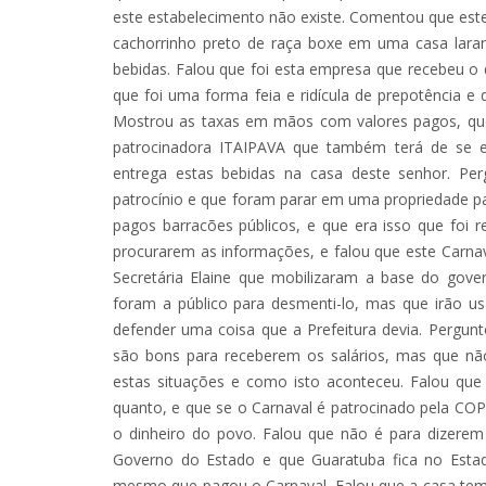
este estabelecimento não existe. Comentou que este
cachorrinho preto de raça boxe em uma casa lara
bebidas. Falou que foi esta empresa que recebeu o d
que foi uma forma feia e ridícula de prepotência e
Mostrou as taxas em mãos com valores pagos, que
patrocinadora ITAIPAVA que também terá de se ex
entrega estas bebidas na casa deste senhor. P
patrocínio e que foram parar em uma propriedade pa
pagos barracões públicos, e que era isso que foi
procurarem as informações, e falou que este Carnav
Secretária Elaine que mobilizaram a base do gov
foram a público para desmenti-lo, mas que irão u
defender uma coisa que a Prefeitura devia. Pergunt
são bons para receberem os salários, mas que nã
estas situações e como isto aconteceu. Falou qu
quanto, e que se o Carnaval é patrocinado pela 
o dinheiro do povo. Falou que não é para dizerem
Governo do Estado e que Guaratuba fica no Estad
mesmo que pagou o Carnaval. Falou que a casa tem de