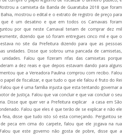
Mostrou a camiseta da Banda de Guaratuba 2018 que foram
hia, mostrou o edital e o extrato de registro de preço para
u que é um desatino e que em todos os Carnavais foram
guntou por que neste Carnaval teriam de comprar dez mil
desmentir, dizendo que só foram entregues cinco mil e que o
stava no site da Prefeitura dizendo para que as pessoas
imas unidades. Disse que sobrou uma pancada de camisetas,
unidades. Falou que fizeram rifas das camisetas porque
nderam a dez reais e que depois estavam dando para alguns
mentou que a Vereadora Paulina comprou com recibo. Falou
papel de fiscalizar, e que tudo o que ele falou é fruto do Rei
Falou que é uma família injusta que esta tentando governar a
r de Justiça. Falou que vai concluir e que vai concluir o seu
tória. Disse que quer ver a Prefeitura explicar a casa em São
denado. Falou que eles é que terão de se explicar e não ele
 feia, disse que tudo isto só esta começando. Perguntou se
de peca em cima do carpete, falou que ele jogava na rua
Falou que este governo não gosta de pobre, disse que a