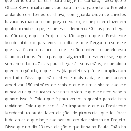
que demorou trinta dias para chegar na Câmara, falou que o
Oficce Boy é muito ruim, que para sair do gabinete do Prefeito
andando com tempo de chuva, com guarda chuva de chinelos
havaianas marcado com prego debaixo, e que podem fazer em
quatro minutos a pé, e que este demorou 30 dias para chegar
na Câmara, e que o Projeto era tão urgente que o Presidente
Mordecai deixou para entrar no dia de hoje. Perguntou se é ele
que esta ficando maluco, e que se não confere o que ele esta
falando a todos. Pediu para que alguém lhe desmentisse, e que
somando daria 47 dias para chegar às suas mãos, e que ainda
querem urgência, e que eles (da prefeitura) já se complicaram
em tudo. Disse que não entende mais nada, e que querem
amortizar 150 milhões de reais e que é um dinheiro que ele
nunca viu e que nuca vai ver na sua vida, e que ele nem sabe o
quanto isso é. Falou que é para verem o quanto parcela isso
rapidinho. Falou que isso é tão importante que o Presidente
Mordecai tratou de fazer eleição, de pirotecnia, que foi fazer
tudo antes e que hoje que pensou em dar entrada no Projeto.
Disse que no dia 23 teve eleição e que tinha na Pauta, “não há