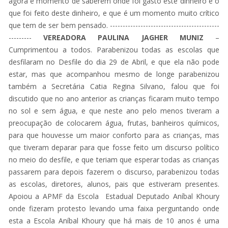
agora é momento de saberem onde foi gasto este dinheiro e o
que foi feito deste dinheiro, e que é um momento muito crítico
que tem de ser bem pensado. -------------------------------------------
---------
VEREADORA PAULINA JAGHER MUNIZ
–
Cumprimentou a todos. Parabenizou todas as escolas que
desfilaram no Desfile do dia 29 de Abril, e que ela não pode
estar, mas que acompanhou mesmo de longe parabenizou
também a Secretária Catia Regina Silvano, falou que foi
discutido que no ano anterior as crianças ficaram muito tempo
no sol e sem água, e que neste ano pelo menos tiveram a
preocupação de colocarem água, frutas, banheiros químicos,
para que houvesse um maior conforto para as crianças, mas
que tiveram deparar para que fosse feito um discurso político
no meio do desfile, e que teriam que esperar todas as crianças
passarem para depois fazerem o discurso, parabenizou todas
as escolas, diretores, alunos, pais que estiveram presentes.
Apoiou a APMF da Escola Estadual Deputado Aníbal Khoury
onde fizeram protesto levando uma faixa perguntando onde
esta a Escola Aníbal Khoury que há mais de 10 anos é uma