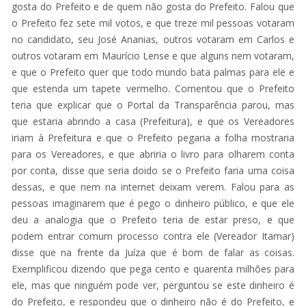
gosta do Prefeito e de quem não gosta do Prefeito. Falou que
o Prefeito fez sete mil votos, e que treze mil pessoas votaram
no candidato, seu José Ananias, outros votaram em Carlos e
outros votaram em Maurício Lense e que alguns nem votaram,
e que o Prefeito quer que todo mundo bata palmas para ele e
que estenda um tapete vermelho. Comentou que o Prefeito
teria que explicar que o Portal da Transparência parou, mas
que estaria abrindo a casa (Prefeitura), e que os Vereadores
iriam à Prefeitura e que o Prefeito pegaria a folha mostraria
para os Vereadores, e que abriria o livro para olharem conta
por conta, disse que seria doido se o Prefeito faria uma coisa
dessas, e que nem na internet deixam verem. Falou para as
pessoas imaginarem que é pego o dinheiro público, e que ele
deu a analogia que o Prefeito teria de estar preso, e que
podem entrar comum processo contra ele (Vereador Itamar)
disse que na frente da Juíza que é bom de falar as coisas.
Exemplificou dizendo que pega cento e quarenta milhões para
ele, mas que ninguém pode ver, perguntou se este dinheiro é
do Prefeito, e respondeu que o dinheiro não é do Prefeito, e