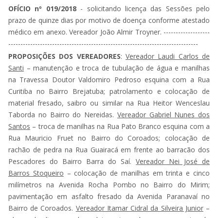
OFÍCIO nº 019/2018
- solicitando licença das Sessões pelo
prazo de quinze dias por motivo de doença conforme atestado
médico em anexo. Vereador João Almir Troyner. -------------------
------------------------------------------------------------------------------
PROPOSIÇÕES DOS VEREADORES
:
Vereador Laudi Carlos de
Santi
– manutenção e troca de tubulação de água e manilhas
na Travessa Doutor Valdomiro Pedroso esquina com a Rua
Curitiba no Bairro Brejatuba; patrolamento e colocação de
material fresado, saibro ou similar na Rua Heitor Wenceslau
Taborda no Bairro do Nereidas.
Vereador Gabriel Nunes dos
Santos
– troca de manilhas na Rua Pato Branco esquina com a
Rua Mauricio Fruet no Bairro do Coroados; colocação de
rachão de pedra na Rua Guairacá em frente ao barracão dos
Pescadores do Bairro Barra do Saí.
Vereador Nei José de
Barros Stoqueiro
– colocação de manilhas em trinta e cinco
milímetros na Avenida Rocha Pombo no Bairro do Mirim;
pavimentação em asfalto fresado da Avenida Paranavaí no
Bairro de Coroados.
Vereador Itamar Cidral da Silveira Junior
–