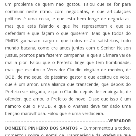
um problema de quem não gostou. Falou que se for para
continuar neste ritmo, com negociatas, e que articulações
políticas é uma coisa, e que esta bem longe de negociatas,
mas que esta falando e que lhe representem e que se
defendam e que façam o que quiserem. Mas que todos do
PMDB ganharam cargo e que todos estão satisfeitos, todo
mundo bacana, como era antes juntos com o Senhor Nelson
Justus, prontos para fazerem campanha, e que a Câmara vai de
mal a pior. Falou que o Prefeito finge que tem hombridade,
mas que escutou o Vereador Claudio xingá-lo de menino, de
BOB, de moleque, de péssimo gestor e que aceitou de volta,
que é um amor, uma aliança que transcende, que depois do
Prefeito ser xingado, e que o Claudio depois de ser xingado, de
ofender, que amou o Prefeito de novo. Disse que isso é um
namoro que o PMDB, e que o Ananias deve ter dado uma
benção maravilhosa. Falou que é uma verdadeira. -----------------
--------------------------------------------------------------------
VEREADOR
DONIZETE PINHEIRO DOS SANTOS
– Cumprimentou a todos.
Comentou sobre o Portal da Transparência da Prefeitura que