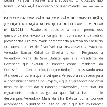
Leomil. Parecer favorável EM DISCUSSÃO O PARECER não
houve. EM VOTAÇÃO aprovado por unanimidade. ------------------
---
PARECER DA COMISSÃO DA COMISSÃO DE CONSTITUIÇÃO,
JUSTIÇA E REDAÇÃO AO PROJETO DE LEI COMPLEMENTAR
nº 13/2018
– Estabelece requisitos a serem preenchidos
quando da nomeação de cargos em Comissão e dá outras
providências. Projeto invade competência privativa do Chefe do
Executivo, Parecer desfavorável. EM DISCUSSÃO O PARECER.
Vereador Itamar Cidral da
Silveira Junior
– Perguntou a
Vereadora Maria da Silva Batista que é a Presidente da
Comissão que exauriu o Parecer como Presidente da
Comissão de Constituição, Justiça e Redação, ministrando uma
Ata, questionou em qual a Lei que a Vereadora se baseou para
a inconstitucionalidade do Projeto, e que a Vereadora não citou
nenhuma lei para dar o Parecer desfavorável, sem citar um
regramento jurídico, perguntou qual foi a Lei que ele
descumpriu.
Vereadora Maria da Silva Batista
- comentou que
acompanhou o Jurídico da Casa de Leis, e que fez um Parecer