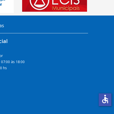
as
ial
br
 07:00 às 18:00
00 hs
accessible