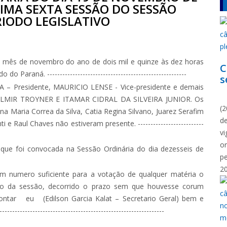
CIMA SEXTA SESSÃO DO SESSÃO
IODO LEGISLATIVO
 mês de novembro do ano de dois mil e quinze às dez horas
C
araná. -------------------------------------------------------
s
Presidente, MAURICIO LENSE - Vice-presidente e demais
N
LMIR TROYNER E ITAMAR CIDRAL DA SILVEIRA JUNIOR. Os
(2
a Maria Correa da Silva, Catia Regina Silvano, Juarez Serafim
d
 e Raul Chaves não estiveram presente. --------------------------
vi
o
que foi convocada na Sessão Ordinária do dia dezesseis de
p
2
 numero suficiente para a votação de qualquer matéria o
cio da sessão, decorrido o prazo sem que houvesse corum
contar eu (Edilson Garcia Kalat – Secretario Geral) bem e
------------------------------------------------------------