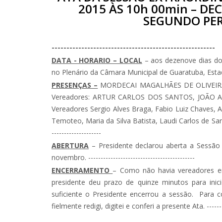
2015 ÀS 10h 00min – DE
SEGUNDO PER
-------------------------------------------------------
DATA - HORARIO – LOCAL
– aos dezenove dias do
no Plenário da Câmara Municipal de Guaratuba, Estado do P
PRESENÇAS –
MORDECAI MAGALHÃES DE OLIVEIRA – 
Vereadores: ARTUR CARLOS DOS SANTOS, JOÃO A
Vereadores Sergio Alves Braga, Fabio Luiz Chaves, An
Temoteo, Maria da Silva Batista, Laudi Carlos de Santi
--------------------
ABERTURA
– Presidente declarou aberta a Sessão 
novembro. -------------------------------------------
ENCERRAMENTO
– Como não havia vereadores em
presidente deu prazo de quinze minutos para ini
suficiente o Presidente encerrou a sessão. Para 
fielmente redigi, digitei e conferi a presente Ata. -----------