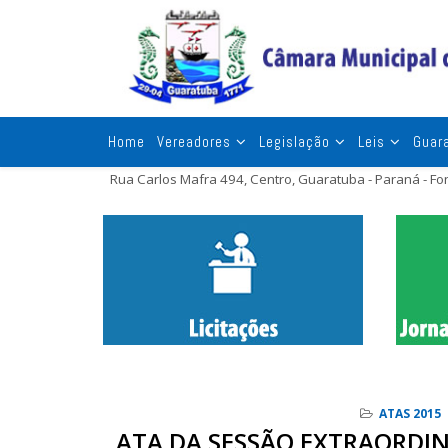
Home
Vereadores
Legislação
Leis
Guar
Rua Carlos Mafra 494, Centro, Guaratuba - Paraná - F
ATAS 2015
ATA DA SESSÃO EXTRAORDIN