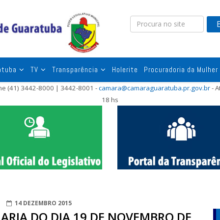
atuba
TV
Transparência
Holerite
Procuradoria da Mulher
one (41) 3442-8000 | 3442-8001 -
camara@camaraguaratuba.pr.gov.br
- A
18 hs
14 DEZEMBRO 2015
ARIA DO DIA 19 DE NOVEMBRO DE