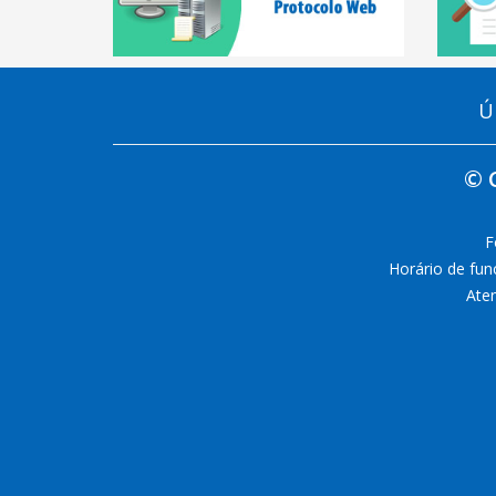
Ú
© 
F
Horário de fun
Aten