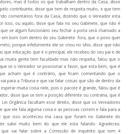
dores, mas d todos os que trabalham dentro da Casa, disse
elo contribuinte, disse que tem de respeita muito, e que tem
endo comentários fora da Casa, dizendo que o Vereador esta
r isso, ou aquilo, disse que fala no seu Gabinete, que não é
e que se algum funcionário seu fechar a porta será chamado a
o e em bom tom dentro do seu Gabinete fora, que o povo quer
reto, porque infelizmente ele se criou no sítio, disse que não
 que educação que é o principal, ele recebeu do seu pai e de
que muita gente tem faculdade mas não respeita, falou que o
que se o Vereador se posicionar a favor, que esta bem, que é
 que acham que é contrário, que ficam comentando que o
vai para a Tribuna e que vai falar coisas que são de dentro da
spirrar muita coisa nele, pois o pacote é grande, falou que é
dor, disse que se tem a posição diferente ou contrária, que é
 Lei Orgânica facultam esse direito, disse que os Vereadores
e que ele fala alguma coisa e as pessoas correm e fala para a
. E que isso aconteceu ma casa que foram no Gabinete do
nte sabe muito bem do que ele esta falando. Agradeceu.
que vai falar sobre a Comissão de inquérito que tem 4