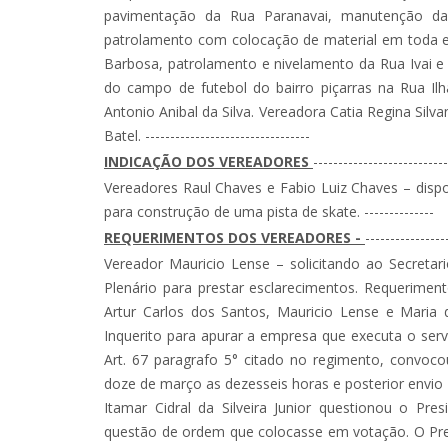
pavimentação da Rua Paranavai, manutenção d
patrolamento com colocação de material em toda es
Barbosa, patrolamento e nivelamento da Rua Ivai e 
do campo de futebol do bairro piçarras na Rua Il
Antonio Anibal da Silva. Vereadora Catia Regina Sil
Batel. ---------------------------------
INDICAÇÃO DOS VEREADORES
---------------------------
Vereadores Raul Chaves e Fabio Luiz Chaves – dispo
para construção de uma pista de skate. --------------
REQUERIMENTOS DOS VEREADORES -
----------------
Vereador Mauricio Lense – solicitando ao Secretar
Plenário para prestar esclarecimentos. Requerimento
Artur Carlos dos Santos, Mauricio Lense e Maria 
Inquerito para apurar a empresa que executa o serv
Art. 67 paragrafo 5° citado no regimento, convoc
doze de março as dezesseis horas e posterior envio 
Itamar Cidral da Silveira Junior questionou o Pr
questão de ordem que colocasse em votação. O Pre