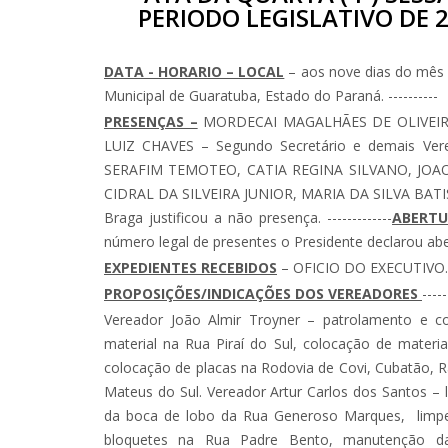
PERIODO LEGISLATIVO DE 2
DATA - HORARIO – LOCAL
– aos nove dias do mês 
Municipal de Guaratuba, Estado do Paraná. ----------
PRESENÇAS –
MORDECAI MAGALHÃES DE OLIVEIRA –
LUIZ CHAVES – Segundo Secretário e demais Ve
SERAFIM TEMOTEO, CATIA REGINA SILVANO, JOA
CIDRAL DA SILVEIRA JUNIOR, MARIA DA SILVA BATI
Braga justificou a não presença. -------------
ABERT
número legal de presentes o Presidente declarou aberta a
EXPEDIENTES RECEBIDOS
– OFICIO DO EXECUTIVO. ----
PROPOSIÇÕES/INDICAÇÕES DOS VEREADORES
-----
Vereador João Almir Troyner – patrolamento e co
material na Rua Piraí do Sul, colocação de materi
colocação de placas na Rodovia de Covi, Cubatão, 
Mateus do Sul. Vereador Artur Carlos dos Santos –
da boca de lobo da Rua Generoso Marques, limpe
bloquetes na Rua Padre Bento, manutenção d