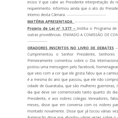
inciso V que cabe ao Presidente interpretação do r
requerimento. Informou ainda que o ato do Presi
Interno desta Câmara. ------------------------------
MATÉRIA APRESENTADA
---------------------------------
Projeto de Lei nº 1.377 –
Institui o Programa de
outras providências. ENVIADO A COMISSÃO DE CONSTITU
---------------
ORADORES INSCRITOS NO LIVRO DE DEBATES
–--
Cumprimentou o Senhor Presidente, Senhores 
Primeiramente comentou sobre o Dia Internaciona
postou uma mensagem pelo facebook, homenageand
que veio com a cor que ele gosta falou que a cam
é a mesma do ano que passou, que ele não comprou 
cidade de Guaratuba, que são mulheres guerreiras,
dia que deve ser comemorado tanto quanto do dia d
Presidente, e aos nobres colegas Vereadores, fal
meses, disse que em conversa com os nobres pare
montado novamente. Disse que já tocou várias ve
Iluminação disse que abordou várias vezes sobre o