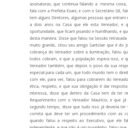
assinaturas, que continua falando a mesma coisa, 
fala com a Prefeita Evani, e com o Secretário Gil, f
tem alguns Diretores, algumas pessoas que entram no
a dois anos na Casa que ele esta Vereador, e
oportunidade, que ficam pisando e humilhando, e q
desta maneira. Disse que falou na Sessão retrasada 
muito grande, citou seu amigo Santclair que é do J
cobrança do Vereador sobre a iluminação, falou qu
todos cobram, e que a população espera isso, e qu
Vereador também, que depois o povo da sua respo
especial para cada um, que todo mundo tem o direito
com ele, para ver, falou para cobrarem do Vereado
ética, respeito, e que sua obrigação é dar respost
interessa, disse que dentro da Casa tem de ter r
Requerimento com o Vereador Maurício, e que já 
segundo tempo, disse que tudo isso já deveria ter 
correta que deve ter um procedimento com as co
quando falou a respeito ao Executivo, que ele f
independente, e que não é um puxadinho, falou que 