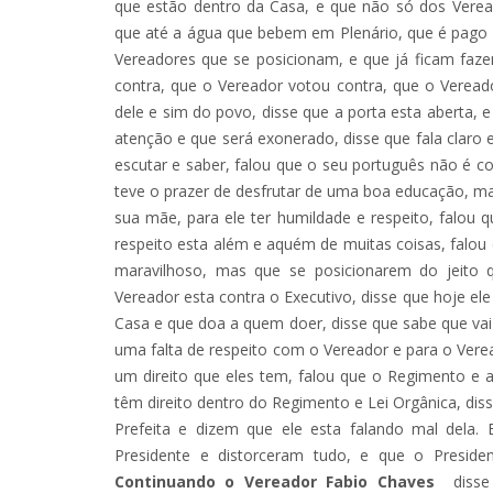
que estão dentro da Casa, e que não só dos Verea
que até a água que bebem em Plenário, que é pago p
Vereadores que se posicionam, e que já ficam faz
contra, que o Vereador votou contra, que o Vereado
dele e sim do povo, disse que a porta esta aberta, 
atenção e que será exonerado, disse que fala clar
escutar e saber, falou que o seu português não é cor
teve o prazer de desfrutar de uma boa educação, mas
sua mãe, para ele ter humildade e respeito, falou 
respeito esta além e aquém de muitas coisas, falou 
maravilhoso, mas que se posicionarem do jeito
Vereador esta contra o Executivo, disse que hoje ele 
Casa e que doa a quem doer, disse que sabe que vai e
uma falta de respeito com o Vereador e para o Verea
um direito que eles tem, falou que o Regimento e a
têm direito dentro do Regimento e Lei Orgânica, diss
Prefeita e dizem que ele esta falando mal dela
Presidente e distorceram tudo, e que o Preside
Continuando o Vereador Fabio Chaves
disse 