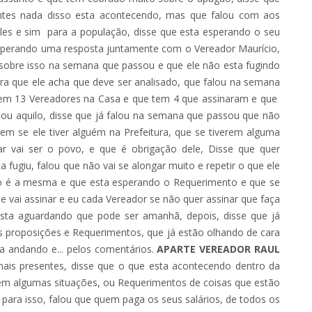
 antes nada disso esta acontecendo, mas que falou com aos
les e sim para a população, disse que esta esperando o seu
esperando uma resposta juntamente com o Vereador Maurício,
 sobre isso na semana que passou e que ele não esta fugindo
a que ele acha que deve ser analisado, que falou na semana
o em 13 Vereadores na Casa e que tem 4 que assinaram e que
o ou aquilo, disse que já falou na semana que passou que não
m se ele tiver alguém na Prefeitura, que se tiverem alguma
ar vai ser o povo, e que é obrigação dele, Disse que quer
fugiu, falou que não vai se alongar muito e repetir o que ele
ão é a mesma e que esta esperando o Requerimento e que se
ue vai assinar e eu cada Vereador se não quer assinar que faça
e esta aguardando que pode ser amanhã, depois, disse que já
as proposições e Requerimentos, que já estão olhando de cara
ta andando e... pelos comentários.
APARTE VEREADOR RAUL
is presentes, disse que o que esta acontecendo dentro da
em algumas situações, ou Requerimentos de coisas que estão
 para isso, falou que quem paga os seus salários, de todos os