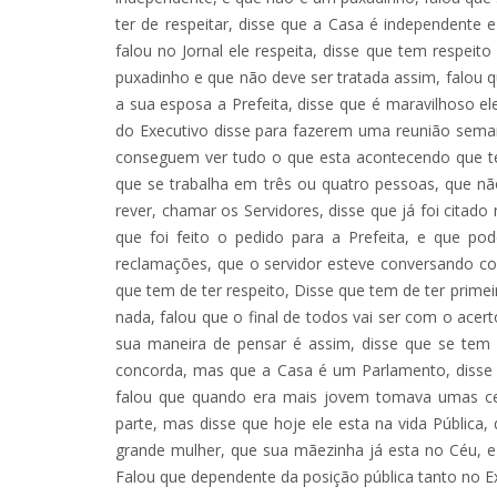
ter de respeitar, disse que a Casa é independente 
falou no Jornal ele respeita, disse que tem respe
puxadinho e que não deve ser tratada assim, falou 
a sua esposa a Prefeita, disse que é maravilhoso 
do Executivo disse para fazerem uma reunião semana
conseguem ver tudo o que esta acontecendo que te
que se trabalha em três ou quatro pessoas, que nã
rever, chamar os Servidores, disse que já foi citado
que foi feito o pedido para a Prefeita, e que p
reclamações, que o servidor esteve conversando c
que tem de ter respeito, Disse que tem de ter prim
nada, falou que o final de todos vai ser com o ace
sua maneira de pensar é assim, disse que se tem
concorda, mas que a Casa é um Parlamento, disse 
falou que quando era mais jovem tomava umas cer
parte, mas disse que hoje ele esta na vida Pública
grande mulher, que sua mãezinha já esta no Céu, e
Falou que dependente da posição pública tanto no Ex