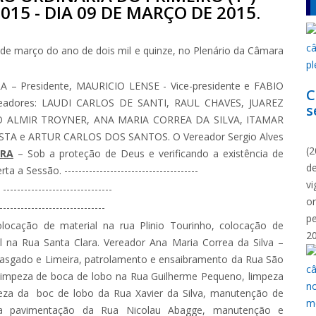
015 - DIA 09 DE MARÇO DE 2015.
de março do ano de dois mil e quinze, no Plenário da Câmara
 Presidente, MAURICIO LENSE - Vice-presidente e FABIO
C
readores: LAUDI CARLOS DE SANTI, RAUL CHAVES, JUAREZ
s
O ALMIR TROYNER, ANA MARIA CORREA DA SILVA, ITAMAR
N
STA e ARTUR CARLOS DOS SANTOS. O Vereador Sergio Alves
(2
URA
– Sob a proteção de Deus e verificando a existência de
d
 Sessão. --------------------------------------
vi
---------------------------
o
------------------------------
p
locação de material na rua Plinio Tourinho, colocação de
2
al na Rua Santa Clara. Vereador Ana Maria Correa da Silva –
Rasgado e Limeira, patrolamento e ensaibramento da Rua São
 limpeza de boca de lobo na Rua Guilherme Pequeno, limpeza
za da boc de lobo da Rua Xavier da Silva, manutenção de
a pavimentação da Rua Nicolau Abagge, manutenção e