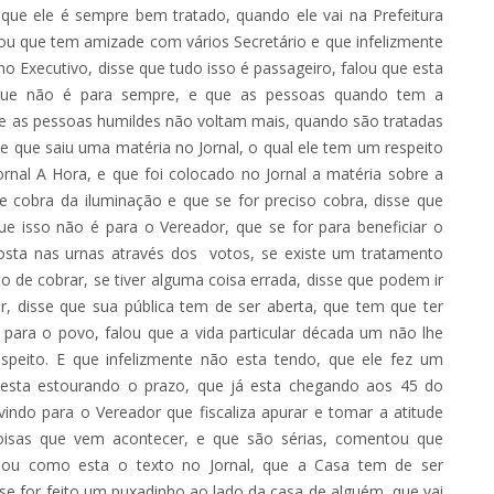
que ele é sempre bem tratado, quando ele vai na Prefeitura
alou que tem amizade com vários Secretário e que infelizmente
 Executivo, disse que tudo isso é passageiro, falou que esta
 que não é para sempre, e que as pessoas quando tem a
ue as pessoas humildes não voltam mais, quando são tratadas
e que saiu uma matéria no Jornal, o qual ele tem um respeito
ornal A Hora, e que foi colocado no Jornal a matéria sobre a
e cobra da iluminação e que se for preciso cobra, disse que
e isso não é para o Vereador, que se for para beneficiar o
sta nas urnas através dos votos, se existe um tratamento
 de cobrar, se tiver alguma coisa errada, disse que podem ir
r, disse que sua pública tem de ser aberta, que tem que ter
a para o povo, falou que a vida particular década um não lhe
espeito. E que infelizmente não esta tendo, que ele fez um
esta estourando o prazo, que já esta chegando aos 45 do
vindo para o Vereador que fiscaliza apurar e tomar a atitude
isas que vem acontecer, e que são sérias, comentou que
alou como esta o texto no Jornal, que a Casa tem de ser
se for feito um puxadinho ao lado da casa de alguém, que vai