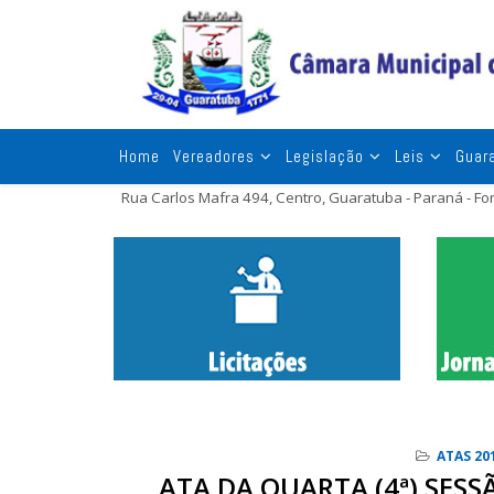
Home
Vereadores
Legislação
Leis
Guar
Rua Carlos Mafra 494, Centro, Guaratuba - Paraná - F
ATAS 20
ATA DA QUARTA (4ª) SESS