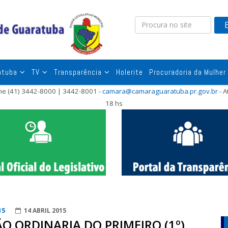
atuba
TV
Transparência
Holerite
Procuradoria da Mulher
one (41) 3442-8000 | 3442-8001 -
camara@camaraguaratuba.pr.gov.br
- A
18 hs
15
14 ABRIL 2015
ÃO ORDINARIA DO PRIMEIRO (1º)