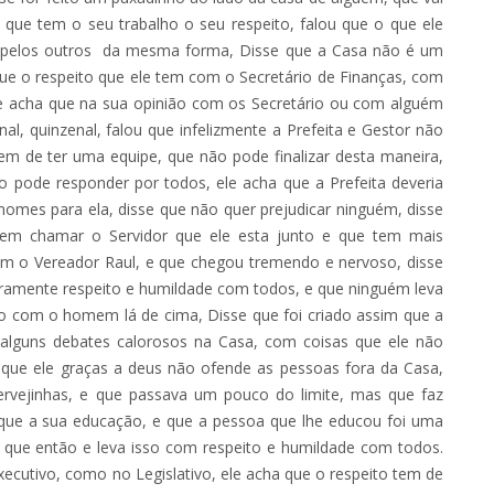
e que tem o seu trabalho o seu respeito, falou que o que ele
ito pelos outros da mesma forma, Disse que a Casa não é um
que o respeito que ele tem com o Secretário de Finanças, com
ele acha que na sua opinião com os Secretário ou com alguém
l, quinzenal, falou que infelizmente a Prefeita e Gestor não
m de ter uma equipe, que não pode finalizar desta maneira,
o pode responder por todos, ele acha que a Prefeita deveria
 nomes para ela, disse que não quer prejudicar ninguém, disse
odem chamar o Servidor que ele esta junto e que tem mais
om o Vereador Raul, e que chegou tremendo e nervoso, disse
eiramente respeito e humildade com todos, e que ninguém leva
rto com o homem lá de cima, Disse que foi criado assim que a
 alguns debates calorosos na Casa, com coisas que ele não
que ele graças a deus não ofende as pessoas fora da Casa,
vejinhas, e que passava um pouco do limite, mas que faz
, que a sua educação, e que a pessoa que lhe educou foi uma
 que então e leva isso com respeito e humildade com todos.
ecutivo, como no Legislativo, ele acha que o respeito tem de