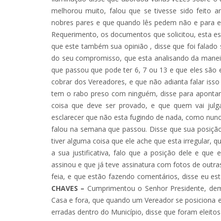
melhorou muito, falou que se tivesse sido feito
nobres pares e que quando lês pedem não e para e
Requerimento, os documentos que solicitou, esta 
que este também sua opinião , disse que foi falado
do seu compromisso, que esta analisando da maneir
que passou que pode ter 6, 7 ou 13 e que eles sã
cobrar dos Vereadores, e que não adianta falar iss
tem o rabo preso com ninguém, disse para apontare
coisa que deve ser provado, e que quem vai julg
esclarecer que não esta fugindo de nada, como nunca 
falou na semana que passou. Disse que sua posiç
tiver alguma coisa que ele ache que esta irregular, q
a sua justificativa, falo que a posição dele e qu
assinou e que já teve assinatura com fotos de outr
feia, e que estão fazendo comentários, disse eu es
CHAVES –
Cumprimentou o Senhor Presidente, dema
Casa e fora, que quando um Vereador se posiciona 
erradas dentro do Município, disse que foram eleitos