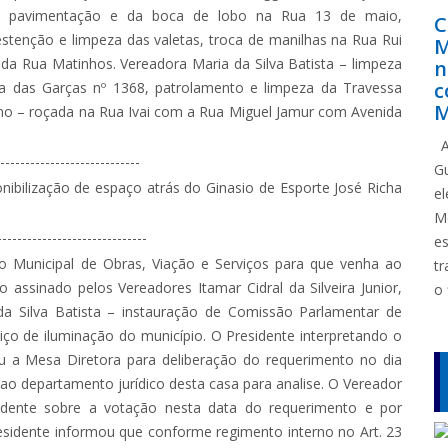
a pavimentação e da boca de lobo na Rua 13 de maio,
C
tenção e limpeza das valetas, troca de manilhas na Rua Rui
M
da Rua Matinhos. Vereadora Maria da Silva Batista – limpeza
n
c
ha das Garças nº 1368, patrolamento e limpeza da Travessa
M
vano – roçada na Rua Ivai com a Rua Miguel Jamur com Avenida
A
----------------------------
G
nibilização de espaço atrás do Ginasio de Esporte José Richa
e
M
------------------------------
e
io Municipal de Obras, Viação e Serviços para que venha ao
tr
 assinado pelos Vereadores Itamar Cidral da Silveira Junior,
o 
da Silva Batista – instauração de Comissão Parlamentar de
iço de iluminação do município. O Presidente interpretando o
ou a Mesa Diretora para deliberação do requerimento no dia
ao departamento jurídico desta casa para analise. O Vereador
esidente sobre a votação nesta data do requerimento e por
sidente informou que conforme regimento interno no Art. 23