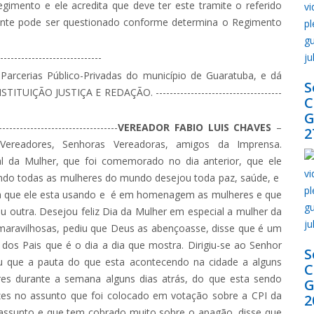
egimento e ele acredita que deve ter este tramite o referido
dente pode ser questionado conforme determina o Regimento
-----------------------------
 Parcerias Público-Privadas do município de Guaratuba, e dá
S
IÇÃO JUSTIÇA E REDAÇÃO. ------------------------------------
G
--------------------------------
VEREADOR
FABIO LUIS CHAVES
–
2
Vereadores, Senhoras Vereadoras, amigos da Imprensa.
l da Mulher, que foi comemorado no dia anterior, que ele
o todas as mulheres do mundo desejou toda paz, saúde, e
isa que ele esta usando e é em homenagem as mulheres e que
outra. Desejou feliz Dia da Mulher em especial a mulher da
 maravilhosas, pediu que Deus as abençoasse, disse que é um
os Pais que é o dia a dia que mostra. Dirigiu-se ao Senhor
S
ou que a pauta do que esta acontecendo na cidade a alguns
s durante a semana alguns dias atrás, do que esta sendo
G
zes no assunto que foi colocado em votação sobre a CPI da
2
 assunto e que tem cobrado muito sobre o apagão, disse que