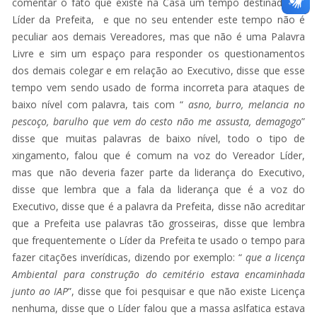
comentar o fato que existe na Casa um tempo destinado ao
Líder da Prefeita, e que no seu entender este tempo não é
peculiar aos demais Vereadores, mas que não é uma Palavra
Livre e sim um espaço para responder os questionamentos
dos demais colegar e em relação ao Executivo, disse que esse
tempo vem sendo usado de forma incorreta para ataques de
baixo nível com palavra, tais com “
asno, burro, melancia no
pescoço, barulho que vem do cesto não me assusta, demagogo
”
disse que muitas palavras de baixo nível, todo o tipo de
xingamento, falou que é comum na voz do Vereador Líder,
mas que não deveria fazer parte da liderança do Executivo,
disse que lembra que a fala da liderança que é a voz do
Executivo, disse que é a palavra da Prefeita, disse não acreditar
que a Prefeita use palavras tão grosseiras, disse que lembra
que frequentemente o Líder da Prefeita te usado o tempo para
fazer citações inverídicas, dizendo por exemplo: “
que a licença
Ambiental para construção do cemitério estava
encaminhada
junto ao IAP
”, disse que foi pesquisar e que não existe Licença
nenhuma, disse que o Líder falou que a massa aslfatica estava