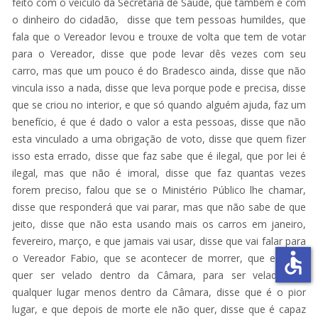
feito com o veículo da Secretaria de Saúde, que também é com
o dinheiro do cidadão, disse que tem pessoas humildes, que
fala que o Vereador levou e trouxe de volta que tem de votar
para o Vereador, disse que pode levar dês vezes com seu
carro, mas que um pouco é do Bradesco ainda, disse que não
vincula isso a nada, disse que leva porque pode e precisa, disse
que se criou no interior, e que só quando alguém ajuda, faz um
benefício, é que é dado o valor a esta pessoas, disse que não
esta vinculado a uma obrigação de voto, disse que quem fizer
isso esta errado, disse que faz sabe que é ilegal, que por lei é
ilegal, mas que não é imoral, disse que faz quantas vezes
forem preciso, falou que se o Ministério Público lhe chamar,
disse que responderá que vai parar, mas que não sabe de que
jeito, disse que não esta usando mais os carros em janeiro,
fevereiro, março, e que jamais vai usar, disse que vai falar para
accessible
o Vereador Fabio, que se acontecer de morrer, que ele não
quer ser velado dentro da Câmara, para ser velado em
qualquer lugar menos dentro da Câmara, disse que é o pior
lugar, e que depois de morte ele não quer, disse que é capaz