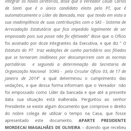
integrar os novos Diretórios, disse que o Vereador Laudi Carlos
de Santi que é o único candidato eleito pelo PT, que é
automaticamente o Líder da Bancada, mas que tendo em vista a
sua inadimplência de suas contribuições com o SAS - Sistema de
Arrecadação Estatutária que fica impedido legalmente de ser
empossado pois sua posse não foi efetivada”
disse que o Ofício
foi assinado por doze integrantes da Executiva, e que diz “
O
Estatuto do PT traz vedações de cunho partidário aos filiados
que se tornaram inidôneos por descumprirem com as normas
partidárias e seguindo a determinação da Secretaria de
Organização Nacional SORG - pela Circular Ofício 03, de 17 de
janeiro de 2014
” a qual determinou o cumprimento das
vedações, e que dessa forma informam que o Vereador não
foi empossado como Líder da bancada e que até a presente
data sua situação está inalterada. Perguntou ao senhor
Presidente se existe algum documento que comprove o direito
do nobre colega de utilizar o tempo na Casa, que fosse
apresentado este documento.
APARTE PRESIDENTE
MORDECAI MAGALHÃES DE OLIVEIRA
– dizendo que recebeu