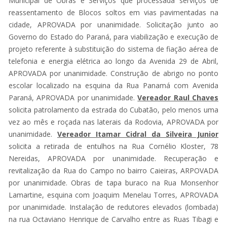
Municipal de Obras e Serviços que processada serviços de
reassentamento de Blocos soltos em vias pavimentadas na
cidade, APROVADA por unanimidade. Solicitação junto ao
Governo do Estado do Paraná, para viabilização e execução de
projeto referente à substituição do sistema de fiação aérea de
telefonia e energia elétrica ao longo da Avenida 29 de Abril,
APROVADA por unanimidade. Construção de abrigo no ponto
escolar localizado na esquina da Rua Panamá com Avenida
Paraná, APROVADA por unanimidade.
Vereador Raul Chaves
solicita patrolamento da estrada do Cubatão, pelo menos uma
vez ao mês e roçada nas laterais da Rodovia, APROVADA por
unanimidade.
Vereador Itamar Cidral da Silveira Junior
solicita a retirada de entulhos na Rua Cornélio Kloster, 78
Nereidas, APROVADA por unanimidade. Recuperação e
revitalização da Rua do Campo no bairro Caieiras, ARPOVADA
por unanimidade. Obras de tapa buraco na Rua Monsenhor
Lamartine, esquina com Joaquim Menelau Torres, APROVADA
por unanimidade. Instalação de redutores elevados (lombada)
na rua Octaviano Henrique de Carvalho entre as Ruas Tibagi e