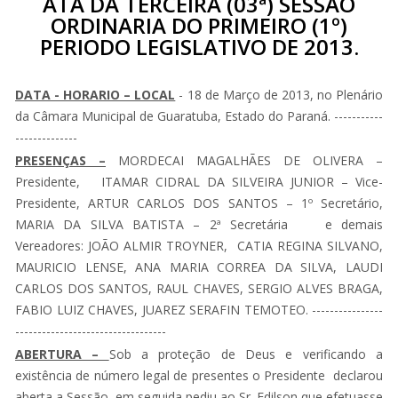
ATA DA TERCEIRA (03ª) SESSÃO
ORDINARIA DO PRIMEIRO (1º)
PERIODO LEGISLATIVO DE 2013.
DATA - HORARIO – LOCAL
- 18 de Março de 2013, no Plenário
da Câmara Municipal de Guaratuba, Estado do Paraná. -----------
--------------
PRESENÇAS –
MORDECAI MAGALHÃES DE OLIVERA –
Presidente, ITAMAR CIDRAL DA SILVEIRA JUNIOR – Vice-
Presidente, ARTUR CARLOS DOS SANTOS – 1º Secretário,
MARIA DA SILVA BATISTA – 2ª Secretária e demais
Vereadores: JOÃO ALMIR TROYNER, CATIA REGINA SILVANO,
MAURICIO LENSE, ANA MARIA CORREA DA SILVA, LAUDI
CARLOS DOS SANTOS, RAUL CHAVES, SERGIO ALVES BRAGA,
FABIO LUIZ CHAVES, JUAREZ SERAFIN TEMOTEO. ----------------
----------------------------------
ABERTURA –
Sob a proteção de Deus e verificando a
existência de número legal de presentes o Presidente declarou
aberta a Sessão, em seguida pediu ao Sr. Edilson que efetuasse