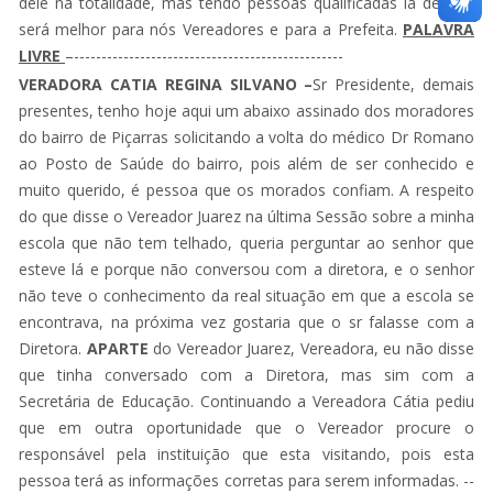
dele na totalidade, mas tendo pessoas qualificadas lá dentro,
será melhor para nós Vereadores e para a Prefeita.
PALAVRA
LIVRE
–-------------------------------------------------
VERADORA CATIA REGINA SILVANO
–
Sr Presidente, demais
presentes, tenho hoje aqui um abaixo assinado dos moradores
do bairro de Piçarras solicitando a volta do médico Dr Romano
ao Posto de Saúde do bairro, pois além de ser conhecido e
muito querido, é pessoa que os morados confiam. A respeito
do que disse o Vereador Juarez na última Sessão sobre a minha
escola que não tem telhado, queria perguntar ao senhor que
esteve lá e porque não conversou com a diretora, e o senhor
não teve o conhecimento da real situação em que a escola se
encontrava, na próxima vez gostaria que o sr falasse com a
Diretora.
APARTE
do Vereador Juarez, Vereadora, eu não disse
que tinha conversado com a Diretora, mas sim com a
Secretária de Educação. Continuando a Vereadora Cátia pediu
que em outra oportunidade que o Vereador procure o
responsável pela instituição que esta visitando, pois esta
pessoa terá as informações corretas para serem informadas. --