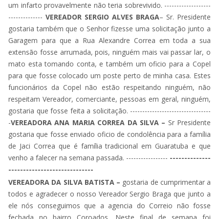
um infarto provavelmente não teria sobrevivido. -------------------
--------------
VEREADOR SERGIO ALVES BRAGA
– Sr. Presidente
gostaria também que o Senhor fizesse uma solicitação junto a
Garagem para que a Rua Alexandre Correa em toda a sua
extensão fosse arrumada, pois, ninguém mais vai passar lar, o
mato esta tomando conta, e também um oficio para a Copel
para que fosse colocado um poste perto de minha casa. Estes
funcionários da Copel não estão respeitando ninguém, não
respeitam Vereador, comerciante, pessoas em geral, ninguém,
gostaria que fosse feita a solicitação. ---------------------------------
-
VEREADORA ANA MARIA CORREA DA SILVA
–
Sr Presidente
gostaria que fosse enviado oficio de condolência para a família
de Jaci Correa que é família tradicional em Guaratuba e que
venho a falecer na semana passada. -----------------
--------------
-----------------------------
VEREADORA DA SILVA BATISTA
–
gostaria de cumprimentar a
todos e agradecer o nosso Vereador Sergio Braga que junto a
ele nós conseguimos que a agencia do Correio não fosse
fechada no bairro Coroados. Neste final de semana foi