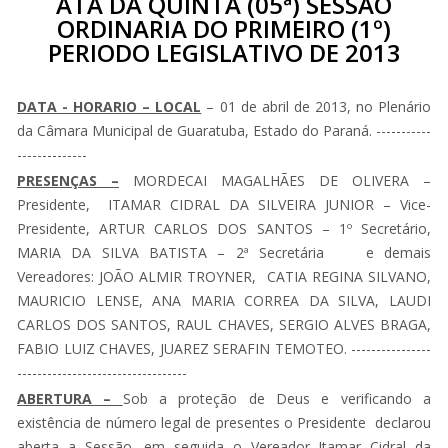
ATA DA QUINTA (05ª) SESSÃO
ORDINARIA DO PRIMEIRO (1º)
PERIODO LEGISLATIVO DE 2013
DATA - HORARIO – LOCAL
– 01 de abril de 2013, no Plenário
da Câmara Municipal de Guaratuba, Estado do Paraná. -----------
--------------
PRESENÇAS –
MORDECAI MAGALHÃES DE OLIVERA –
Presidente, ITAMAR CIDRAL DA SILVEIRA JUNIOR – Vice-
Presidente, ARTUR CARLOS DOS SANTOS – 1º Secretário,
MARIA DA SILVA BATISTA – 2ª Secretária e demais
Vereadores: JOÃO ALMIR TROYNER, CATIA REGINA SILVANO,
MAURICIO LENSE, ANA MARIA CORREA DA SILVA, LAUDI
CARLOS DOS SANTOS, RAUL CHAVES, SERGIO ALVES BRAGA,
FABIO LUIZ CHAVES, JUAREZ SERAFIN TEMOTEO. ----------------
----------------------------------
ABERTURA –
Sob a proteção de Deus e verificando a
existência de número legal de presentes o Presidente declarou
aberta a Sessão, em seguida o Vereador Itamar Cidral da