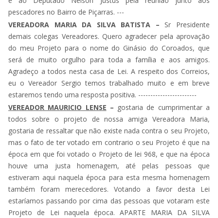
e ao Deputado Nelson Justus pela reunião junto aos
pescadores no Bairro de Piçarras. ---
VEREADORA MARIA DA SILVA BATISTA
–
Sr Presidente
demais colegas Vereadores. Quero agradecer pela aprovação
do meu Projeto para o nome do Ginásio do Coroados, que
será de muito orgulho para toda a família e aos amigos.
Agradeço a todos nesta casa de Lei. A respeito dos Correios,
eu o Vereador Sergio temos trabalhado muito e em breve
estaremos tendo uma resposta positiva. ------------------------
VEREADOR MAURICIO LENSE
–
gostaria de cumprimentar a
todos sobre o projeto de nossa amiga Vereadora Maria,
gostaria de ressaltar que não existe nada contra o seu Projeto,
mas o fato de ter votado em contrario o seu Projeto é que na
época em que foi votado o Projeto de lei 968, e que na época
houve uma justa homenagem, até pelas pessoas que
estiveram aqui naquela época para esta mesma homenagem
também foram merecedores. Votando a favor desta Lei
estaríamos passando por cima das pessoas que votaram este
Projeto de Lei naquela época. APARTE MARIA DA SILVA