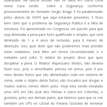
Guaratuba. Na ultima sessão não se falou em outra coisa
nesta Casa senão sobre a Segurança, conforme
pronunciamento do Vereador Sergio Braga. E foi parabenizado
pelos alunos do ISEPE que aqui estavam presentes. E ficou
bem claro que o problema da Segurança Publica é a falta de
estrutura. Foi apresentado no Congresso um pacote para que
seja diminuída a pena para furto qualificado e simples, que será
diminuído de 1 a 4 anos de reclusão, para 6 meses de
detenção. Isso quer dizer que não poderemos mais prender
estes meliantes, será feito um termo circunstanciado e o
meliante será solto. O relator do projeto disse que quer
disciplinar a pena. O Relator Alquessano Molon, não deveria
fazer isso, pois o arrombador precisa ser preso, pois é por
meio destes furtos que são alimentados todo um sistema de
crime, onde o objeto deste furtos são trocados por drogas e
muitos outros crimes vêem junto. Hoje esta sendo instalado
uma UPS em São José dos Pinhais e outra em Colombo, e
gostaria, junto aos demais pares, que lutemos para que se crie
também um UPS no Litoral do Paraná. Gostaria de terminar