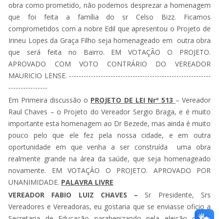
obra como prometido, não podemos desprezar a homenagem
que foi feita a família do sr Celso Bizz. Ficamos
comprometidos com a nobre Edil que apresentou o Projeto de
Irineu Lopes da Graça Filho seja homenageado em outra obra
que será feita no Bairro. EM VOTAÇÃO O PROJETO.
APROVADO COM VOTO CONTRÁRIO DO VEREADOR
MAURICIO LENSE. ----------------------------------------------------------
----------------
Em Primeira discussão o
PROJETO DE LEI Nrº 513
– Vereador
Raul Chaves – o Projeto do Vereador Sergio Braga, e é muito
importante esta homenagem ao Dr Bezede, mas ainda é muito
pouco pelo que ele fez pela nossa cidade, e em outra
oportunidade em que venha a ser construída uma obra
realmente grande na área da saúde, que seja homenageado
novamente. EM VOTAÇÃO O PROJETO. APROVADO POR
UNANIMIDADE.
PALAVRA LIVRE
VEREADOR FABIO LUIZ CHAVES
–
Sr Presidente, Srs
Vereadores e Vereadoras, eu gostaria que se enviasse oficio a
Secretaria de Educação parabenizando pela eleição como