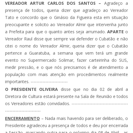
VEREADOR ARTUR CARLOS DOS SANTOS –
Agradeço a
presença de todos, queria dizer que agradeço ao Vereador
Tato e concordo que o Ginásio da Figueira esta em situação
preocupante e solicito ao Vereador Almir que intervenha junto
a Prefeita para que o quanto antes seja arrumado.
APARTE
o
Vereador Raul disse que sempre vai defender o Cubatão e não
citei o nome do Vereador Almir, queria dizer que o Cubatão
pertence a Guaratuba, a semana que vem terá um grande
evento no Supermercado Solimar, fazer carteirinha do SUS,
medir pressão, e o que nós precisamos é de atendimento a
população com mais atenção em procedimentos realmente
importantes. -------------------------
O PRESIDENTE OLIVEIRA
disse que no dia 02 de abril a
Diretora de Cultura estará presente na Sala de Reunião e todos
os Vereadores estão convidados. --------------------------------------
------------------------
ENCERRAMENTO
– Nada mais havendo para ser deliberado, o
Presidente agradeceu a presença de todos e deu por encerrada
a Sessão, marcando outra para o próximo dia 08 de Abril , as