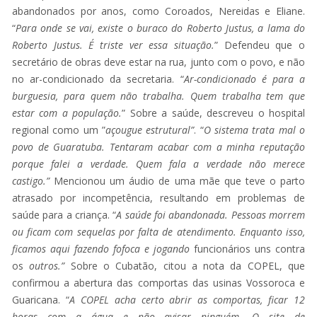
abandonados por anos, como Coroados, Nereidas e Eliane.
“
Para onde se vai, existe o buraco do Roberto Justus, a lama do
Roberto Justus. É triste ver essa situação.
” Defendeu que o
secretário de obras deve estar na rua, junto com o povo, e não
no ar-condicionado da secretaria. “
Ar-condicionado é para a
burguesia, para quem não trabalha. Quem trabalha tem que
estar com a população.
” Sobre a saúde, descreveu o hospital
regional como um ”
açougue estrutural”
. “
O sistema trata mal o
povo de Guaratuba. Tentaram acabar com a minha reputação
porque falei a verdade. Quem fala a verdade não merece
castigo.”
Mencionou um áudio de uma mãe que teve o parto
atrasado por incompetência, resultando em problemas de
saúde para a criança. “
A saúde foi abandonada. Pessoas morrem
ou ficam com sequelas por falta de atendimento. Enquanto isso,
ficamos aqui fazendo fofoca e jogando
funcionários uns contra
os
outros.”
Sobre o Cubatão, citou a nota da COPEL, que
confirmou a abertura das comportas das usinas Vossoroca e
Guaricana. “
A COPEL acha certo abrir as comportas, ficar 12
horas com a água e não avisar ninguém. O site de