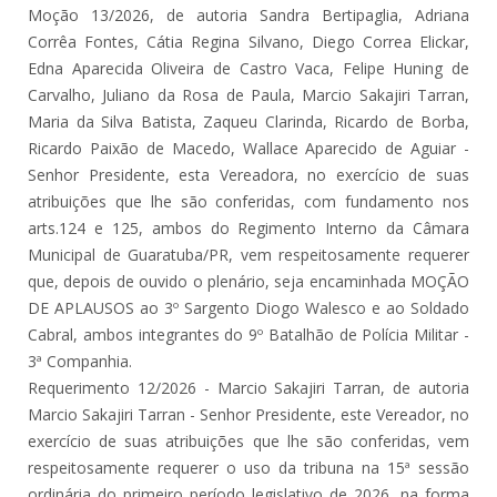
Moção 13/2026, de autoria Sandra Bertipaglia, Adriana
Corrêa Fontes, Cátia Regina Silvano, Diego Correa Elickar,
Edna Aparecida Oliveira de Castro Vaca, Felipe Huning de
Carvalho, Juliano da Rosa de Paula, Marcio Sakajiri Tarran,
Maria da Silva Batista, Zaqueu Clarinda, Ricardo de Borba,
Ricardo Paixão de Macedo, Wallace Aparecido de Aguiar -
Senhor Presidente, esta Vereadora, no exercício de suas
atribuições que lhe são conferidas, com fundamento nos
arts.124 e 125, ambos do Regimento Interno da Câmara
Municipal de Guaratuba/PR, vem respeitosamente requerer
que, depois de ouvido o plenário, seja encaminhada MOÇÃO
DE APLAUSOS ao 3º Sargento Diogo Walesco e ao Soldado
Cabral, ambos integrantes do 9º Batalhão de Polícia Militar -
3ª Companhia.
Requerimento 12/2026 - Marcio Sakajiri Tarran, de autoria
Marcio Sakajiri Tarran - Senhor Presidente, este Vereador, no
exercício de suas atribuições que lhe são conferidas, vem
respeitosamente requerer o uso da tribuna na 15ª sessão
ordinária do primeiro período legislativo de 2026, na forma