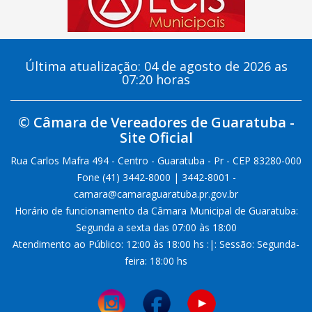
Última atualização: 04 de agosto de 2026 as
07:20 horas
© Câmara de Vereadores de Guaratuba -
Site Oficial
Rua Carlos Mafra 494 - Centro - Guaratuba - Pr - CEP 83280-000
Fone (41) 3442-8000 | 3442-8001 -
camara@camaraguaratuba.pr.gov.br
Horário de funcionamento da Câmara Municipal de Guaratuba:
Segunda a sexta das 07:00 às 18:00
Atendimento ao Público: 12:00 às 18:00 hs :|: Sessão: Segunda-
feira: 18:00 hs