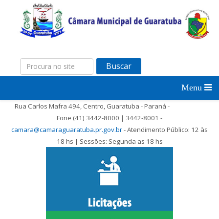
Buscar
Rua Carlos Mafra 494, Centro, Guaratuba - Paraná -
Fone (41) 3442-8000 | 3442-8001 -
camara@camaraguaratuba.pr.gov.br
- Atendimento Público: 12 às
18 hs | Sessões: Segunda as 18 hs