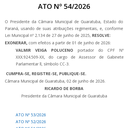
ATO Nº 54/2026
O Presidente da Câmara Municipal de Guaratuba, Estado do
Paraná, usando de suas atribuições regimentais, e, conforme
Lei Municipal nº 2.134 de 27 de junho de 2025,
RESOLVE:
EXONERAR,
com efeitos a partir de 01 de junho de 2026:
VALMIR VEIGA POLUCENO
portador do CPF Nº
XXX.924.509-XX, do cargo de Assessor de Gabinete
Parlamentar ll, símbolo CC-3.
CUMPRA-SE, REGISTRE-SE, PUBLIQUE-SE.
Câmara Municipal de Guaratuba, 02 de junho de 2026.
RICARDO DE BORBA
Presidente da Câmara Municipal de Guaratuba
ATO Nº 53/2026
ATO Nº 52/2026