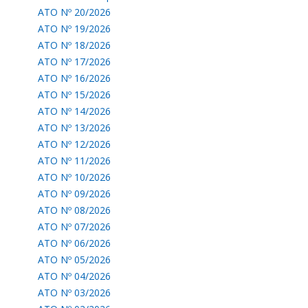
ATO Nº 20/2026
ATO Nº 19/2026
ATO Nº 18/2026
ATO Nº 17/2026
ATO Nº 16/2026
ATO Nº 15/2026
ATO Nº 14/2026
ATO Nº 13/2026
ATO Nº 12/2026
ATO Nº 11/2026
ATO Nº 10/2026
ATO Nº 09/2026
ATO Nº 08/2026
ATO Nº 07/2026
ATO Nº 06/2026
ATO Nº 05/2026
ATO Nº 04/2026
ATO Nº 03/2026