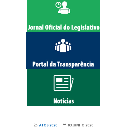
ATOS 2026
03 JUNHO 2026