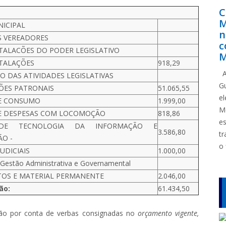
C
M
ICIPAL
n
 VEREADORES
c
STALACÕES DO PODER LEGISLATIVO
M
STALAÇÕES
918,29
A
 DAS ATIVIDADES LEGISLATIVAS
G
ÕES PATRONAIS
51.065,55
e
E CONSUMO
1.999,00
M
E DESPESAS COM LOCOMOÇÃO
818,86
e
 DE TECNOLOGIA DA INFORMAÇÃO E
3.586,80
tr
O -
o 
UDICIAIS
1.000,00
Gestão Administrativa e Governamental
OS E MATERIAL PERMANENTE
2.046,00
ão:
61.434,50
rão por conta de verbas consignadas no
orçamento vigente,