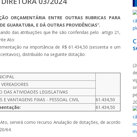
 DIRETORA 03/2024
ÇÃO ORÇAMENTÁRIA ENTRE OUTRAS RUBRICAS PARA
DE GUARATUBA, E DÁ OUTRAS PROVIDÊNCIAS”.
sando das atribuições que lhe são conferidas pelo artigo 21,
nte Ato:
C
s
plementação na importância de R$ 61.434,50 (sessenta e um
 centavos), distribuído na seguinte dotação:
N
(2
d
ICIPAL
vi
 VEREADORES
o
DAS ATIVIDADES LEGISLATIVAS
p
 E VANTAGENS FIXAS - PESSOAL CIVIL
61.434,50
2
mentação:
61.434,50
e Ato, servirá como recurso Anulação de dotações, de acordo
320/64.