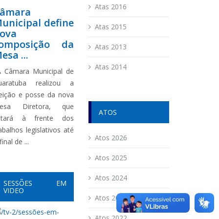
Atas 2016
âmara
unicipal define
Atas 2015
ova
omposição da
Atas 2013
esa ...
Atas 2014
 Câmara Municipal de
uaratuba realizou a
leição e posse da nova
esa Diretora, que
ATOS
stará à frente dos
abalhos legislativos até
Atos 2026
final de ...
Atos 2025
Atos 2024
SESSÕES EM
VIDEO
Atos 2023
Atos 2022