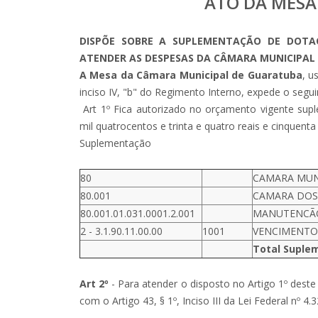
ATO DA MESA
DISPÕE SOBRE A SUPLEMENTAÇÃO DE DOTA
ATENDER AS DESPESAS DA CÂMARA MUNICIPAL 
A Mesa da Câmara Municipal de Guaratuba
, u
inciso IV, "b" do Regimento Interno, expede o segui
Art 1º Fica autorizado no orçamento vigente su
mil quatrocentos e trinta e quatro reais e cinquenta
Suplementação
80
CAMARA MUN
80.001
CAMARA DOS
80.001.01.031.0001.2.001
MANUTENCÃO 
2 - 3.1.90.11.00.00
1001
VENCIMENTOS
Total Suple
Art 2º
- Para atender o disposto no Artigo 1º dest
com o Artigo 43, § 1º, Inciso III da Lei Federal nº 4.