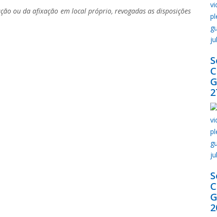
ção ou da afixação em local próprio, revogadas as disposições
S
G
2
S
G
2