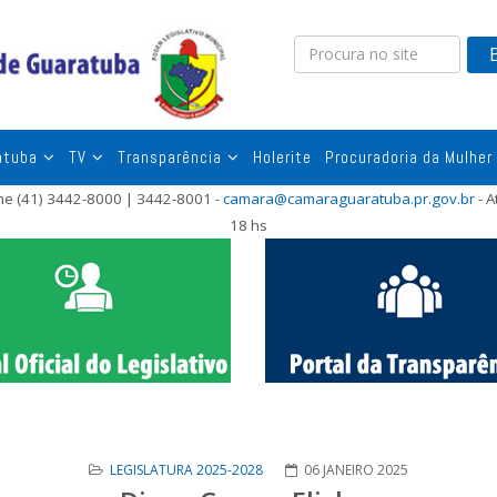
atuba
TV
Transparência
Holerite
Procuradoria da Mulher
one (41) 3442-8000 | 3442-8001 -
camara@camaraguaratuba.pr.gov.br
- A
18 hs
LEGISLATURA 2025-2028
06 JANEIRO 2025