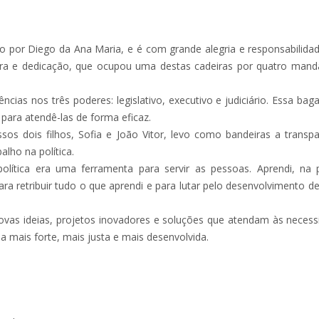
 por Diego da Ana Maria, e é com grande alegria e responsabilid
bra e dedicação, que ocupou uma destas cadeiras por quatro man
cias nos três poderes: legislativo, executivo e judiciário. Essa 
ara atendê-las de forma eficaz.
os dois filhos, Sofia e João Vitor, levo como bandeiras a transp
lho na política.
ítica era uma ferramenta para servir as pessoas. Aprendi, na p
a retribuir tudo o que aprendi e para lutar pelo desenvolvimento de
as ideias, projetos inovadores e soluções que atendam às necessi
 mais forte, mais justa e mais desenvolvida.