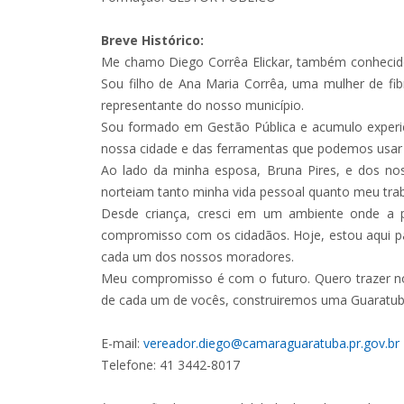
Breve Histórico:
Me chamo Diego Corrêa Elickar, também conhecido
Sou filho de Ana Maria Corrêa, uma mulher de fi
representante do nosso município.
Sou formado em Gestão Pública e acumulo experiên
nossa cidade e das ferramentas que podemos usar p
Ao lado da minha esposa, Bruna Pires, e dos noss
norteiam tanto minha vida pessoal quanto meu traba
Desde criança, cresci em um ambiente onde a pol
compromisso com os cidadãos. Hoje, estou aqui par
cada um dos nossos moradores.
Meu compromisso é com o futuro. Quero trazer nov
de cada um de vocês, construiremos uma Guaratuba
E-mail:
vereador.diego@camaraguaratuba.pr.gov.br
Telefone: 41 3442-8017