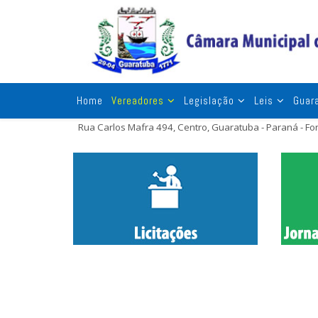
Home
Vereadores
Legislação
Leis
Guar
Rua Carlos Mafra 494, Centro, Guaratuba - Paraná - F